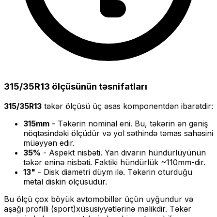
315/35R13
ölçüsünün təsnifatları
315/35R13
təkər ölçüsü üç əsas komponentdən ibarətdir:
315
mm
- Təkərin nominal eni. Bu, təkərin ən geniş
nöqtəsindəki ölçüdür və yol səthində təmas sahəsini
müəyyən edir.
35
%
- Aspekt nisbəti. Yan divarın hündürlüyünün
təkər eninə nisbəti. Faktiki hündürlük ~
110
mm-dir.
13
"
- Disk diametri düym ilə. Təkərin oturduğu
metal diskin ölçüsüdür.
Bu ölçü
çox böyük
avtomobillər üçün uyğundur və
aşağı profilli (sport)
xüsusiyyətlərinə malikdir. Təkər