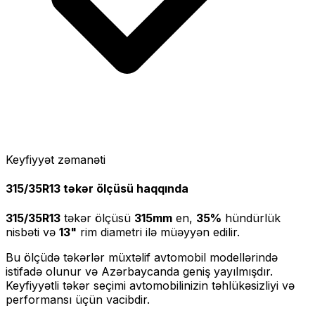
Keyfiyyət zəmanəti
315/35R13
təkər ölçüsü haqqında
315/35R13
təkər ölçüsü
315
mm
en,
35
%
hündürlük
nisbəti və
13
"
rim diametri ilə müəyyən edilir.
Bu ölçüdə təkərlər müxtəlif avtomobil modellərində
istifadə olunur və Azərbaycanda geniş yayılmışdır.
Keyfiyyətli təkər seçimi avtomobilinizin təhlükəsizliyi və
performansı üçün vacibdir.