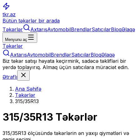
tkr.az
Bütün təkərlər bir arada
Təkərlər
Axtarış
Avtomobil
Brendlər
Satıcılar
Bloq
Əlaqə
Menyunu aç
Təkərlər
Axtarış
Avtomobil
Brendlər
Satıcılar
Bloq
Əlaqə
Biz təkər satışı həyata keçirmirik, sadəcə təklifləri bir
yerdə toplayırıq. Almaq üçün satıcılara müraciət edin.
Ətraflı
Ana Səhifə
Təkərlər
315/35R13
315/35R13
Təkərlər
315/35R13
ölçüsündə təkərlərin ən yaxşı qiymətləri və
geniş seçimi