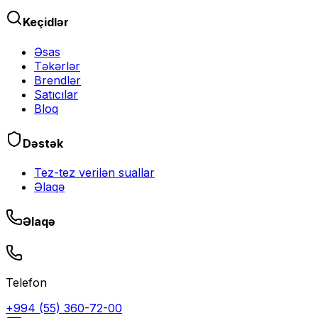
Keçidlər
Əsas
Təkərlər
Brendlər
Satıcılar
Bloq
Dəstək
Tez-tez verilən suallar
Əlaqə
Əlaqə
Telefon
+994 (55) 360-72-00