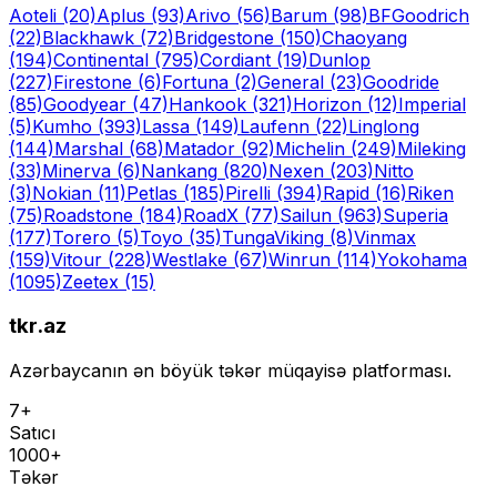
Aoteli
(20)
Aplus
(93)
Arivo
(56)
Barum
(98)
BFGoodrich
(22)
Blackhawk
(72)
Bridgestone
(150)
Chaoyang
(194)
Continental
(795)
Cordiant
(19)
Dunlop
(227)
Firestone
(6)
Fortuna
(2)
General
(23)
Goodride
(85)
Goodyear
(47)
Hankook
(321)
Horizon
(12)
Imperial
(5)
Kumho
(393)
Lassa
(149)
Laufenn
(22)
Linglong
(144)
Marshal
(68)
Matador
(92)
Michelin
(249)
Mileking
(33)
Minerva
(6)
Nankang
(820)
Nexen
(203)
Nitto
(3)
Nokian
(11)
Petlas
(185)
Pirelli
(394)
Rapid
(16)
Riken
(75)
Roadstone
(184)
RoadX
(77)
Sailun
(963)
Superia
(177)
Torero
(5)
Toyo
(35)
Tunga
Viking
(8)
Vinmax
(159)
Vitour
(228)
Westlake
(67)
Winrun
(114)
Yokohama
(1095)
Zeetex
(15)
tkr.az
Azərbaycanın ən böyük təkər müqayisə platforması.
7+
Satıcı
1000+
Təkər