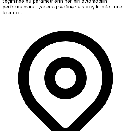
seçimində bu parametrlərin hər biri avtomobilin
performansına, yanacaq sərfinə və sürüş komfortuna
təsir edir.