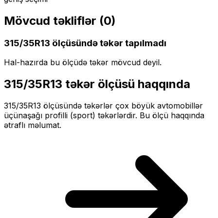
Mövcud təkliflər (
0
)
315/35R13
ölçüsündə təkər tapılmadı
Hal-hazırda bu ölçüdə təkər mövcud deyil.
315/35R13
təkər ölçüsü haqqında
315/35R13
ölçüsündə təkərlər
çox böyük
avtomobillər
üçün
aşağı profilli (sport)
təkərlərdir. Bu ölçü haqqında
ətraflı məlumat.