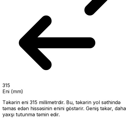
315
Eni (mm)
Təkərin eni
315
millimetrdir. Bu, təkərin yol səthində
təmas edən hissəsinin enini göstərir.
Geniş təkər, daha
yaxşı tutunma təmin edir.