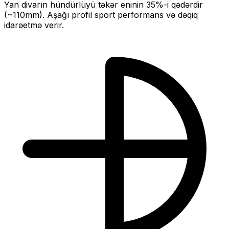
Yan divarın hündürlüyü təkər eninin
35
%-i qədərdir
(~
110
mm).
Aşağı profil sport performans və dəqiq
idarəetmə verir.