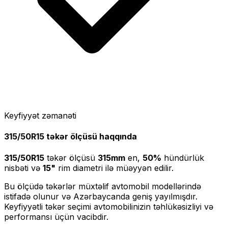
Keyfiyyət zəmanəti
315/50R15
təkər ölçüsü haqqında
315/50R15
təkər ölçüsü
315
mm
en,
50
%
hündürlük
nisbəti və
15
"
rim diametri ilə müəyyən edilir.
Bu ölçüdə təkərlər müxtəlif avtomobil modellərində
istifadə olunur və Azərbaycanda geniş yayılmışdır.
Keyfiyyətli təkər seçimi avtomobilinizin təhlükəsizliyi və
performansı üçün vacibdir.