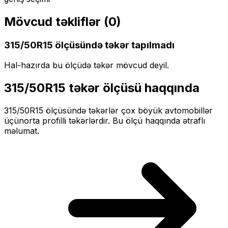
Mövcud təkliflər (
0
)
315/50R15
ölçüsündə təkər tapılmadı
Hal-hazırda bu ölçüdə təkər mövcud deyil.
315/50R15
təkər ölçüsü haqqında
315/50R15
ölçüsündə təkərlər
çox böyük
avtomobillər
üçün
orta profilli
təkərlərdir. Bu ölçü haqqında ətraflı
məlumat.