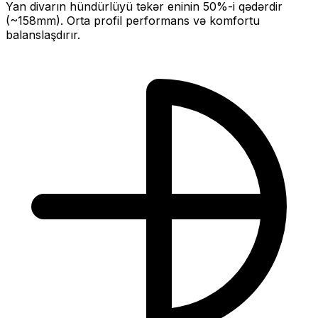
Yan divarın hündürlüyü təkər eninin
50
%-i qədərdir
(~
158
mm).
Orta profil performans və komfortu
balanslaşdırır.