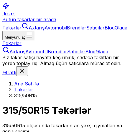
tkr.az
Bütün təkərlər bir arada
Təkərlər
Axtarış
Avtomobil
Brendlər
Satıcılar
Bloq
Əlaqə
Menyunu aç
Təkərlər
Axtarış
Avtomobil
Brendlər
Satıcılar
Bloq
Əlaqə
Biz təkər satışı həyata keçirmirik, sadəcə təklifləri bir
yerdə toplayırıq. Almaq üçün satıcılara müraciət edin.
Ətraflı
Ana Səhifə
Təkərlər
315/50R15
315/50R15
Təkərlər
315/50R15
ölçüsündə təkərlərin ən yaxşı qiymətləri və
geniş seçimi