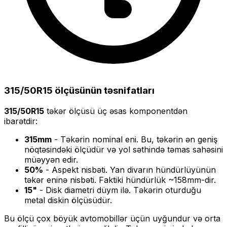
315/50R15
ölçüsünün təsnifatları
315/50R15
təkər ölçüsü üç əsas komponentdən
ibarətdir:
315
mm
- Təkərin nominal eni. Bu, təkərin ən geniş
nöqtəsindəki ölçüdür və yol səthində təmas sahəsini
müəyyən edir.
50
%
- Aspekt nisbəti. Yan divarın hündürlüyünün
təkər eninə nisbəti. Faktiki hündürlük ~
158
mm-dir.
15
"
- Disk diametri düym ilə. Təkərin oturduğu
metal diskin ölçüsüdür.
Bu ölçü
çox böyük
avtomobillər üçün uyğundur və
orta