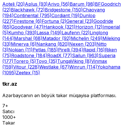
Aoteli
(20)
Aplus
(93)
Arivo
(56)
Barum
(98)
BFGoodrich
(22)
Blackhawk
(72)
Bridgestone
(150)
Chaoyang
(194)
Continental
(795)
Cordiant
(19)
Dunlop
(227)
Firestone
(6)
Fortuna
(2)
General
(23)
Goodride
(85)
Goodyear
(47)
Hankook
(321)
Horizon
(12)
Imperial
(5)
Kumho
(393)
Lassa
(149)
Laufenn
(22)
Linglong
(144)
Marshal
(68)
Matador
(92)
Michelin
(249)
Mileking
(33)
Minerva
(6)
Nankang
(820)
Nexen
(203)
Nitto
(3)
Nokian
(11)
Petlas
(185)
Pirelli
(394)
Rapid
(16)
Riken
(75)
Roadstone
(184)
RoadX
(77)
Sailun
(963)
Superia
(177)
Torero
(5)
Toyo
(35)
Tunga
Viking
(8)
Vinmax
(159)
Vitour
(228)
Westlake
(67)
Winrun
(114)
Yokohama
(1095)
Zeetex
(15)
tkr.az
Azərbaycanın ən böyük təkər müqayisə platforması.
7+
Satıcı
1000+
Təkər