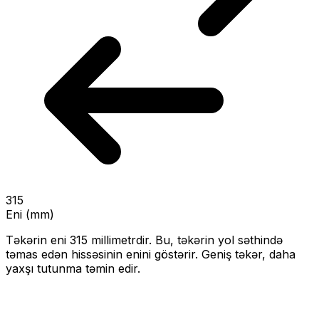
315
Eni (mm)
Təkərin eni
315
millimetrdir. Bu, təkərin yol səthində
təmas edən hissəsinin enini göstərir.
Geniş təkər, daha
yaxşı tutunma təmin edir.