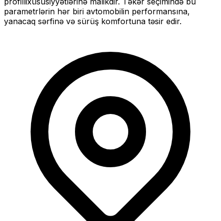
profilli
xüsusiyyətlərinə malikdir. Təkər seçimində bu
parametrlərin hər biri avtomobilin performansına,
yanacaq sərfinə və sürüş komfortuna təsir edir.