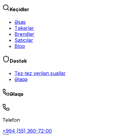
Keçidlər
Əsas
Təkərlər
Brendlər
Satıcılar
Bloq
Dəstək
Tez-tez verilən suallar
Əlaqə
Əlaqə
Telefon
+994 (55) 360-72-00