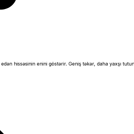
 edən hissəsinin enini göstərir.
Geniş təkər, daha yaxşı tutun