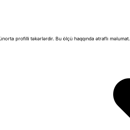
çün
orta profilli
təkərlərdir. Bu ölçü haqqında ətraflı məlumat.