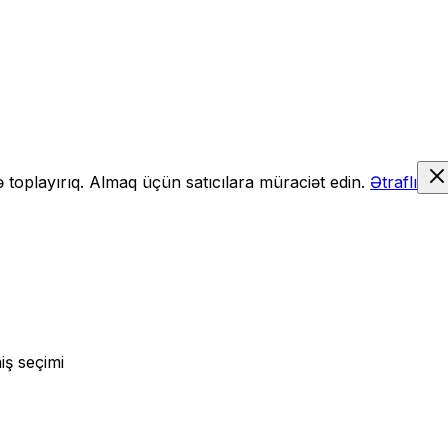
də toplayırıq. Almaq üçün satıcılara müraciət edin.
Ətraflı
iş seçimi