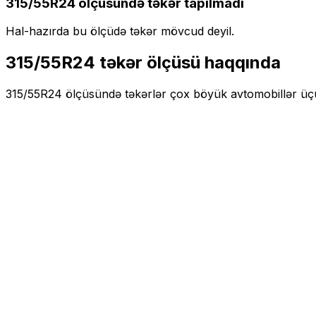
315/55R24
ölçüsündə təkər tapılmadı
Hal-hazırda bu ölçüdə təkər mövcud deyil.
315/55R24
təkər ölçüsü haqqında
315/55R24
ölçüsündə təkərlər
çox böyük
avtomobillər ü