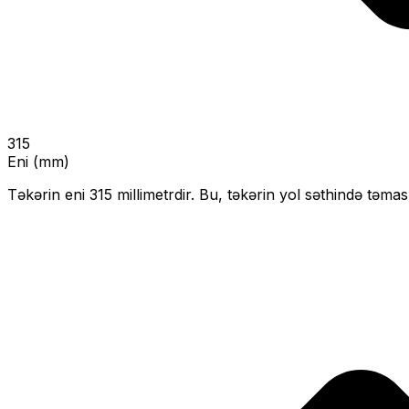
315
Eni (mm)
Təkərin eni
315
millimetrdir. Bu, təkərin yol səthində təmas