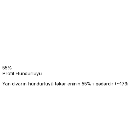
55
%
Profil Hündürlüyü
Yan divarın hündürlüyü təkər eninin
55
%-i qədərdir (~
173