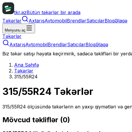
tkr.az
Bütün təkərlər bir arada
Təkərlər
Axtarış
Avtomobil
Brendlər
Satıcılar
Bloq
Əlaqə
Menyunu aç
Təkərlər
Axtarış
Avtomobil
Brendlər
Satıcılar
Bloq
Əlaqə
Biz təkər satışı həyata keçirmirik, sadəcə təklifləri bir yer
Ana Səhifə
Təkərlər
315/55R24
315/55R24
Təkərlər
315/55R24
ölçüsündə təkərlərin ən yaxşı qiymətləri və gen
Mövcud təkliflər (
0
)