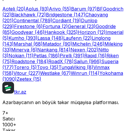
Aoteli
(20)
Aplus
(93)
Arivo
(55)
Barum
(97)
BFGoodrich
(22)
Blackhawk
(72)
Bridgestone
(147)
Chaoyang
(201)
Continental
(789)
Cordiant
(19)
Dunlop
(229)
Firestone
(6)
Fortuna
(2)
General
(23)
Goodride
(85)
Goodyear
(46)
Hankook
(325)
Horizon
(12)
Imperial
(5)
Kumho
(393)
Lassa
(148)
Laufenn
(22)
Linglong
(143)
Marshal
(68)
Matador
(90)
Michelin
(246)
Mileking
(33)
Minerva
(6)
Nankang
(814)
Nexen
(202)
Nitto
(3)
Nokian
(11)
Petlas
(186)
Pirelli
(391)
Rapid
(16)
Riken
(75)
Roadstone
(184)
RoadX
(78)
Sailun
(966)
Superia
(177)
Torero
(5)
Toyo
(35)
Tunga
Viking
(8)
Vinmax
(158)
Vitour
(227)
Westlake
(67)
Winrun
(114)
Yokohama
(1090)
Zeetex
(15)
tkr.az
Azərbaycanın ən böyük təkər müqayisə platforması.
7+
Satıcı
1000+
Təkər