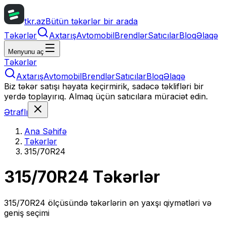
tkr.az
Bütün təkərlər bir arada
Təkərlər
Axtarış
Avtomobil
Brendlər
Satıcılar
Bloq
Əlaqə
Menyunu aç
Təkərlər
Axtarış
Avtomobil
Brendlər
Satıcılar
Bloq
Əlaqə
Biz təkər satışı həyata keçirmirik, sadəcə təklifləri bir
yerdə toplayırıq. Almaq üçün satıcılara müraciət edin.
Ətraflı
Ana Səhifə
Təkərlər
315/70R24
315/70R24
Təkərlər
315/70R24
ölçüsündə təkərlərin ən yaxşı qiymətləri və
geniş seçimi