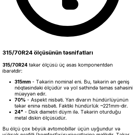
315/70R24
ölçüsünün təsnifatları
315/70R24
təkər ölçüsü üç əsas komponentdən
ibarətdir:
315
mm
- Təkərin nominal eni. Bu, təkərin ən geniş
nöqtəsindəki ölçüdür və yol səthində təmas sahəsini
müəyyən edir.
70
%
- Aspekt nisbəti. Yan divarın hündürlüyünün
təkər eninə nisbəti. Faktiki hündürlük ~
221
mm-dir.
24
"
- Disk diametri düym ilə. Təkərin oturduğu
metal diskin ölçüsüdür.
Bu ölçü
çox böyük
avtomobillər üçün uyğundur və
yüksək profilli (komfort)
xüsusiyyətlərinə malikdir. Təkər