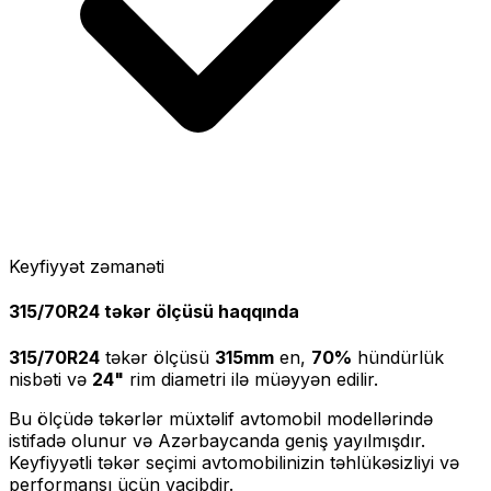
Keyfiyyət zəmanəti
315/70R24
təkər ölçüsü haqqında
315/70R24
təkər ölçüsü
315
mm
en,
70
%
hündürlük
nisbəti və
24
"
rim diametri ilə müəyyən edilir.
Bu ölçüdə təkərlər müxtəlif avtomobil modellərində
istifadə olunur və Azərbaycanda geniş yayılmışdır.
Keyfiyyətli təkər seçimi avtomobilinizin təhlükəsizliyi və
performansı üçün vacibdir.