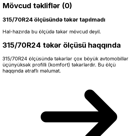
Mövcud təkliflər (
0
)
315/70R24
ölçüsündə təkər tapılmadı
Hal-hazırda bu ölçüdə təkər mövcud deyil.
315/70R24
təkər ölçüsü haqqında
315/70R24
ölçüsündə təkərlər
çox böyük
avtomobillər
üçün
yüksək profilli (komfort)
təkərlərdir. Bu ölçü
haqqında ətraflı məlumat.