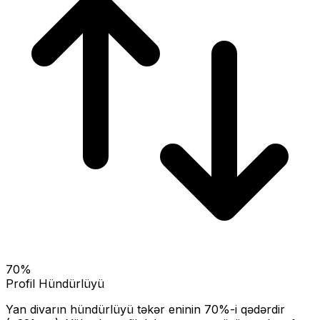
70
%
Profil Hündürlüyü
Yan divarın hündürlüyü təkər eninin
70
%-i qədərdir