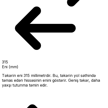
315
Eni (mm)
Təkərin eni
315
millimetrdir. Bu, təkərin yol səthində
təmas edən hissəsinin enini göstərir.
Geniş təkər, daha
yaxşı tutunma təmin edir.