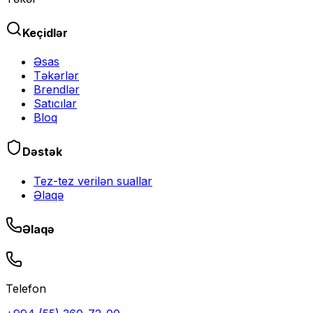
Keçidlər
Əsas
Təkərlər
Brendlər
Satıcılar
Bloq
Dəstək
Tez-tez verilən suallar
Əlaqə
Əlaqə
Telefon