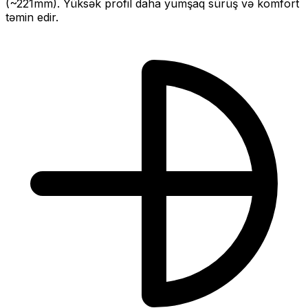
(~
221
mm).
Yüksək profil daha yumşaq sürüş və komfort
təmin edir.