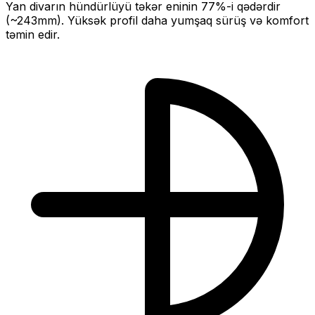
Yan divarın hündürlüyü təkər eninin
77
%-i qədərdir
(~
243
mm).
Yüksək profil daha yumşaq sürüş və komfort
təmin edir.