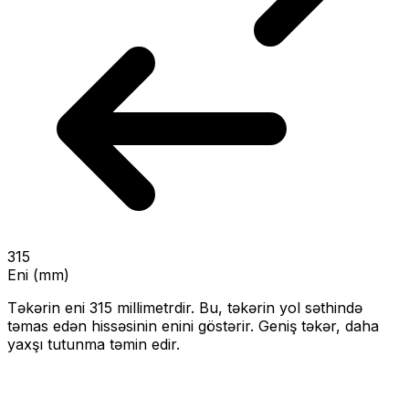
315
Eni (mm)
Təkərin eni
315
millimetrdir. Bu, təkərin yol səthində
təmas edən hissəsinin enini göstərir.
Geniş təkər, daha
yaxşı tutunma təmin edir.