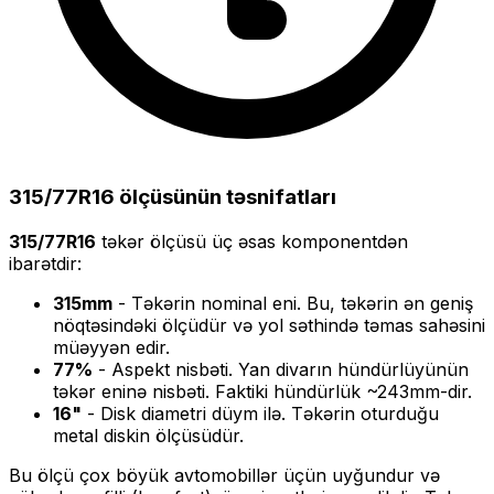
315/77R16
ölçüsünün təsnifatları
315/77R16
təkər ölçüsü üç əsas komponentdən
ibarətdir:
315
mm
- Təkərin nominal eni. Bu, təkərin ən geniş
nöqtəsindəki ölçüdür və yol səthində təmas sahəsini
müəyyən edir.
77
%
- Aspekt nisbəti. Yan divarın hündürlüyünün
təkər eninə nisbəti. Faktiki hündürlük ~
243
mm-dir.
16
"
- Disk diametri düym ilə. Təkərin oturduğu
metal diskin ölçüsüdür.
Bu ölçü
çox böyük
avtomobillər üçün uyğundur və