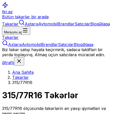
tkr.az
Bütün təkərlər bir arada
Təkərlər
Axtarış
Avtomobil
Brendlər
Satıcılar
Bloq
Əlaqə
Menyunu aç
Təkərlər
Axtarış
Avtomobil
Brendlər
Satıcılar
Bloq
Əlaqə
Biz təkər satışı həyata keçirmirik, sadəcə təklifləri bir
yerdə toplayırıq. Almaq üçün satıcılara müraciət edin.
Ətraflı
Ana Səhifə
Təkərlər
315/77R16
315/77R16
Təkərlər
315/77R16
ölçüsündə təkərlərin ən yaxşı qiymətləri və
geniş seçimi