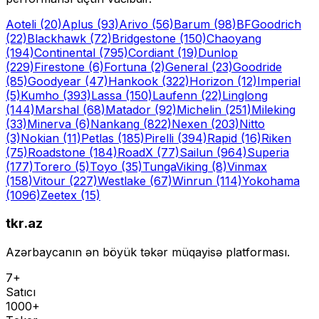
Aoteli
(20)
Aplus
(93)
Arivo
(56)
Barum
(98)
BFGoodrich
(22)
Blackhawk
(72)
Bridgestone
(150)
Chaoyang
(194)
Continental
(795)
Cordiant
(19)
Dunlop
(229)
Firestone
(6)
Fortuna
(2)
General
(23)
Goodride
(85)
Goodyear
(47)
Hankook
(322)
Horizon
(12)
Imperial
(5)
Kumho
(393)
Lassa
(150)
Laufenn
(22)
Linglong
(144)
Marshal
(68)
Matador
(92)
Michelin
(251)
Mileking
(33)
Minerva
(6)
Nankang
(822)
Nexen
(203)
Nitto
(3)
Nokian
(11)
Petlas
(185)
Pirelli
(394)
Rapid
(16)
Riken
(75)
Roadstone
(184)
RoadX
(77)
Sailun
(964)
Superia
(177)
Torero
(5)
Toyo
(35)
Tunga
Viking
(8)
Vinmax
(158)
Vitour
(227)
Westlake
(67)
Winrun
(114)
Yokohama
(1096)
Zeetex
(15)
tkr.az
Azərbaycanın ən böyük təkər müqayisə platforması.
7+
Satıcı
1000+