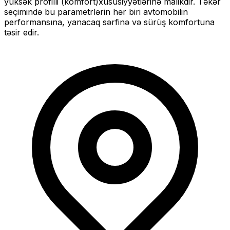
yüksək profilli (komfort)
xüsusiyyətlərinə malikdir. Təkər
seçimində bu parametrlərin hər biri avtomobilin
performansına, yanacaq sərfinə və sürüş komfortuna
təsir edir.