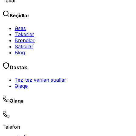
Təkər
Keçidlər
Əsas
Təkərlər
Brendlər
Satıcılar
Bloq
Dəstək
Tez-tez verilən suallar
Əlaqə
Əlaqə
Telefon