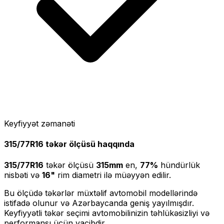
Keyfiyyət zəmanəti
315/77R16
təkər ölçüsü haqqında
315/77R16
təkər ölçüsü
315
mm
en,
77
%
hündürlük
nisbəti və
16
"
rim diametri ilə müəyyən edilir.
Bu ölçüdə təkərlər müxtəlif avtomobil modellərində
istifadə olunur və Azərbaycanda geniş yayılmışdır.
Keyfiyyətli təkər seçimi avtomobilinizin təhlükəsizliyi və
performansı üçün vacibdir.