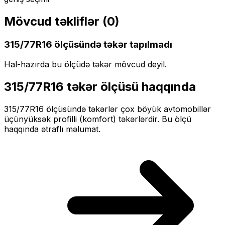
Mövcud təkliflər (
0
)
315/77R16
ölçüsündə təkər tapılmadı
Hal-hazırda bu ölçüdə təkər mövcud deyil.
315/77R16
təkər ölçüsü haqqında
315/77R16
ölçüsündə təkərlər
çox böyük
avtomobillər
üçün
yüksək profilli (komfort)
təkərlərdir. Bu ölçü
haqqında ətraflı məlumat.