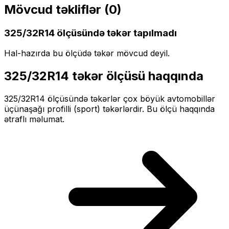
Mövcud təkliflər (
0
)
325/32R14
ölçüsündə təkər tapılmadı
Hal-hazırda bu ölçüdə təkər mövcud deyil.
325/32R14
təkər ölçüsü haqqında
325/32R14
ölçüsündə təkərlər
çox böyük
avtomobillər
üçün
aşağı profilli (sport)
təkərlərdir. Bu ölçü haqqında
ətraflı məlumat.