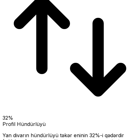
32
%
Profil Hündürlüyü
Yan divarın hündürlüyü təkər eninin
32
%-i qədərdir