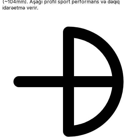
(~
104
mm).
Aşağı profil sport performans və dəqiq
idarəetmə verir.