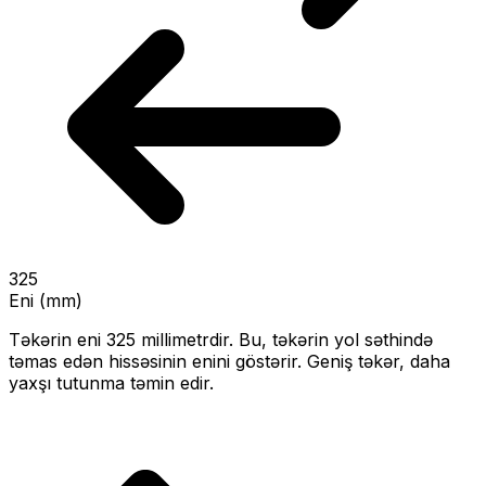
325
Eni (mm)
Təkərin eni
325
millimetrdir. Bu, təkərin yol səthində
təmas edən hissəsinin enini göstərir.
Geniş təkər, daha
yaxşı tutunma təmin edir.