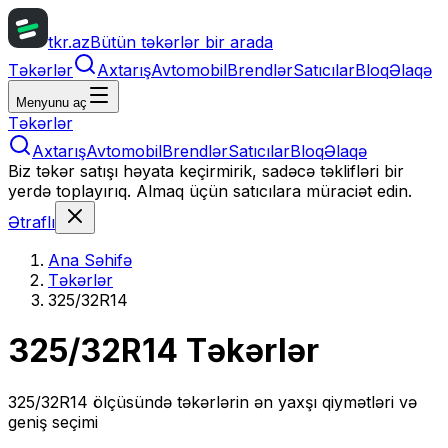
tkr.az
Bütün təkərlər bir arada
Təkərlər
Axtarış
Avtomobil
Brendlər
Satıcılar
Bloq
Əlaqə
Menyunu aç
Təkərlər
Axtarış
Avtomobil
Brendlər
Satıcılar
Bloq
Əlaqə
Biz təkər satışı həyata keçirmirik, sadəcə təklifləri bir
yerdə toplayırıq. Almaq üçün satıcılara müraciət edin.
Ətraflı
Ana Səhifə
Təkərlər
325/32R14
325/32R14
Təkərlər
325/32R14
ölçüsündə təkərlərin ən yaxşı qiymətləri və
geniş seçimi