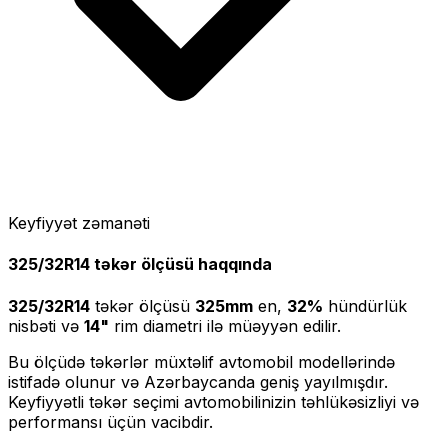
Keyfiyyət zəmanəti
325/32R14
təkər ölçüsü haqqında
325/32R14
təkər ölçüsü
325
mm
en,
32
%
hündürlük
nisbəti və
14
"
rim diametri ilə müəyyən edilir.
Bu ölçüdə təkərlər müxtəlif avtomobil modellərində
istifadə olunur və Azərbaycanda geniş yayılmışdır.
Keyfiyyətli təkər seçimi avtomobilinizin təhlükəsizliyi və
performansı üçün vacibdir.