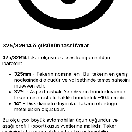
325/32R14
ölçüsünün təsnifatları
325/32R14
təkər ölçüsü üç əsas komponentdən
ibarətdir:
325
mm
- Təkərin nominal eni. Bu, təkərin ən geniş
nöqtəsindəki ölçüdür və yol səthində təmas sahəsini
müəyyən edir.
32
%
- Aspekt nisbəti. Yan divarın hündürlüyünün
təkər eninə nisbəti. Faktiki hündürlük ~
104
mm-dir.
14
"
- Disk diametri düym ilə. Təkərin oturduğu
metal diskin ölçüsüdür.
Bu ölçü
çox böyük
avtomobillər üçün uyğundur və
aşağı profilli (sport)
xüsusiyyətlərinə malikdir. Təkər
seçimində bu parametrlərin hər biri avtomobilin