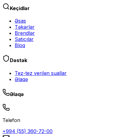
Keçidlər
Əsas
Təkərlər
Brendlər
Satıcılar
Bloq
Dəstək
Tez-tez verilən suallar
Əlaqə
Əlaqə
Telefon
+994 (55) 360-72-00