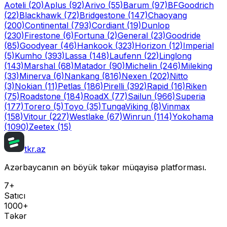
Aoteli
(20)
Aplus
(92)
Arivo
(55)
Barum
(97)
BFGoodrich
(22)
Blackhawk
(72)
Bridgestone
(147)
Chaoyang
(200)
Continental
(793)
Cordiant
(19)
Dunlop
(230)
Firestone
(6)
Fortuna
(2)
General
(23)
Goodride
(85)
Goodyear
(46)
Hankook
(323)
Horizon
(12)
Imperial
(5)
Kumho
(393)
Lassa
(148)
Laufenn
(22)
Linglong
(143)
Marshal
(68)
Matador
(90)
Michelin
(246)
Mileking
(33)
Minerva
(6)
Nankang
(816)
Nexen
(202)
Nitto
(3)
Nokian
(11)
Petlas
(186)
Pirelli
(392)
Rapid
(16)
Riken
(75)
Roadstone
(184)
RoadX
(77)
Sailun
(966)
Superia
(177)
Torero
(5)
Toyo
(35)
Tunga
Viking
(8)
Vinmax
(158)
Vitour
(227)
Westlake
(67)
Winrun
(114)
Yokohama
(1090)
Zeetex
(15)
tkr.az
Azərbaycanın ən böyük təkər müqayisə platforması.
7+
Satıcı
1000+
Təkər