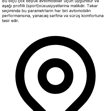
Bu ölçü
çox böyük
avtomobillər üçün uyğundur və
aşağı profilli (sport)
xüsusiyyətlərinə malikdir. Təkər
seçimində bu parametrlərin hər biri avtomobilin
performansına, yanacaq sərfinə və sürüş komfortuna
təsir edir.