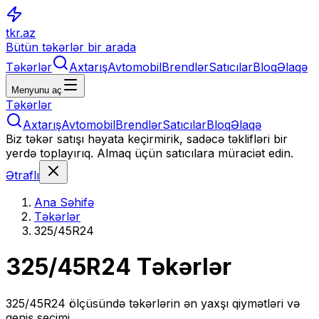
tkr.az
Bütün təkərlər bir arada
Təkərlər
Axtarış
Avtomobil
Brendlər
Satıcılar
Bloq
Əlaqə
Menyunu aç
Təkərlər
Axtarış
Avtomobil
Brendlər
Satıcılar
Bloq
Əlaqə
Biz təkər satışı həyata keçirmirik, sadəcə təklifləri bir
yerdə toplayırıq. Almaq üçün satıcılara müraciət edin.
Ətraflı
Ana Səhifə
Təkərlər
325/45R24
325/45R24
Təkərlər
325/45R24
ölçüsündə təkərlərin ən yaxşı qiymətləri və
geniş seçimi