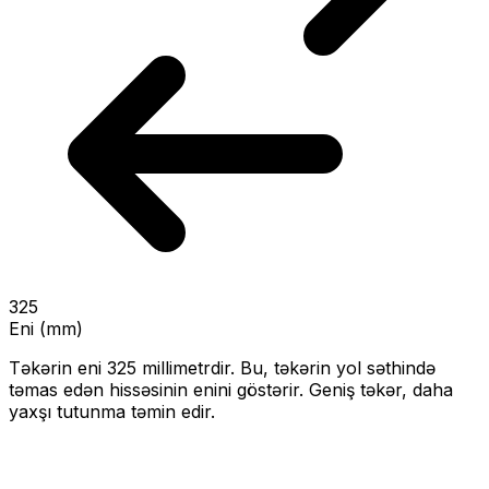
325
Eni (mm)
Təkərin eni
325
millimetrdir. Bu, təkərin yol səthində
təmas edən hissəsinin enini göstərir.
Geniş təkər, daha
yaxşı tutunma təmin edir.