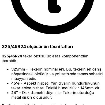
325/45R24
ölçüsünün təsnifatları
325/45R24
təkər ölçüsü üç əsas komponentdən
ibarətdir:
325
mm
- Təkərin nominal eni. Bu, təkərin ən geniş
nöqtəsindəki ölçüdür və yol səthində təmas sahəsini
müəyyən edir.
45
%
- Aspekt nisbəti. Yan divarın hündürlüyünün
təkər eninə nisbəti. Faktiki hündürlük ~
146
mm-dir.
24
"
- Disk diametri düym ilə. Təkərin oturduğu
metal diskin ölçüsüdür.