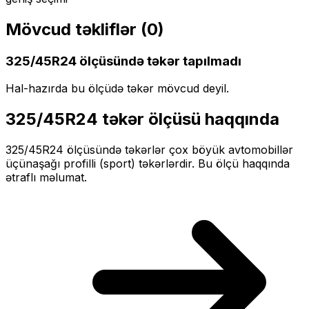
Mövcud təkliflər (
0
)
325/45R24
ölçüsündə təkər tapılmadı
Hal-hazırda bu ölçüdə təkər mövcud deyil.
325/45R24
təkər ölçüsü haqqında
325/45R24
ölçüsündə təkərlər
çox böyük
avtomobillər
üçün
aşağı profilli (sport)
təkərlərdir. Bu ölçü haqqında
ətraflı məlumat.