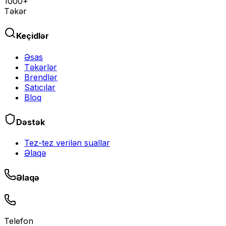
1000+
Təkər
Keçidlər
Əsas
Təkərlər
Brendlər
Satıcılar
Bloq
Dəstək
Tez-tez verilən suallar
Əlaqə
Əlaqə
Telefon