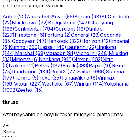
performansı üçün vacibdir.
Aoteli
(20)
Aplus
(93)
Arivo
(55)
Barum
(98)
BFGoodrich
(22)
Blackhawk
(72)
Bridgestone
(147)
Chaoyang
(199)
Continental
(794)
Cordiant
(19)
Dunlop
(227)
Firestone
(6)
Fortuna
(2)
General
(23)
Goodride
(85)
Goodyear
(47)
Hankook
(322)
Horizon
(12)
Imperial
(5)
Kumho
(390)
Lassa
(149)
Laufenn
(22)
Linglong
(144)
Marshal
(68)
Matador
(91)
Michelin
(248)
Mileking
(33)
Minerva
(6)
Nankang
(816)
Nexen
(202)
Nitto
(3)
Nokian
(11)
Petlas
(187)
Pirelli
(393)
Rapid
(16)
Riken
(75)
Roadstone
(184)
RoadX
(77)
Sailun
(966)
Superia
(177)
Torero
(5)
Toyo
(35)
Tunga
Viking
(8)
Vinmax
(159)
Vitour
(227)
Westlake
(67)
Winrun
(114)
Yokohama
(1092)
Zeetex
(15)
tkr.az
Azərbaycanın ən böyük təkər müqayisə platforması.
7+
Satıcı