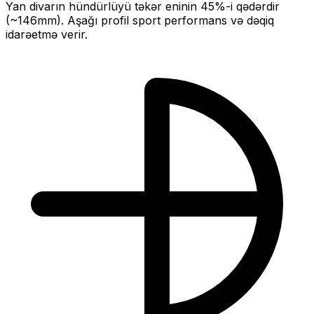
Yan divarın hündürlüyü təkər eninin
45
%-i qədərdir
(~
146
mm).
Aşağı profil sport performans və dəqiq
idarəetmə verir.