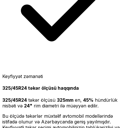
Keyfiyyət zəmanəti
325/45R24
təkər ölçüsü haqqında
325/45R24
təkər ölçüsü
325
mm
en,
45
%
hündürlük
nisbəti və
24
"
rim diametri ilə müəyyən edilir.
Bu ölçüdə təkərlər müxtəlif avtomobil modellərində
istifadə olunur və Azərbaycanda geniş yayılmışdır.
Keyfiyyətli təkər seçimi avtomobilinizin təhlükəsizliyi və