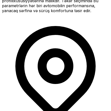
profilli
xüsusiyyətlərinə malikdir. Təkər seçimində bu
parametrlərin hər biri avtomobilin performansına,
yanacaq sərfinə və sürüş komfortuna təsir edir.