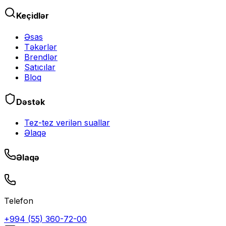
Keçidlər
Əsas
Təkərlər
Brendlər
Satıcılar
Bloq
Dəstək
Tez-tez verilən suallar
Əlaqə
Əlaqə
Telefon
+994 (55) 360-72-00