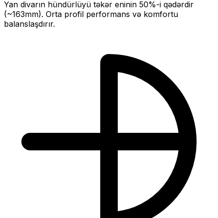
Yan divarın hündürlüyü təkər eninin
50
%-i qədərdir
(~
163
mm).
Orta profil performans və komfortu
balanslaşdırır.