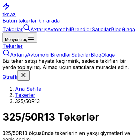
tkr.az
Bütün təkərlər bir arada
Təkərlər
Axtarış
Avtomobil
Brendlər
Satıcılar
Bloq
Əlaqə
Menyunu aç
Təkərlər
Axtarış
Avtomobil
Brendlər
Satıcılar
Bloq
Əlaqə
Biz təkər satışı həyata keçirmirik, sadəcə təklifləri bir
yerdə toplayırıq. Almaq üçün satıcılara müraciət edin.
Ətraflı
Ana Səhifə
Təkərlər
325/50R13
325/50R13
Təkərlər
325/50R13
ölçüsündə təkərlərin ən yaxşı qiymətləri və
geniş seçimi