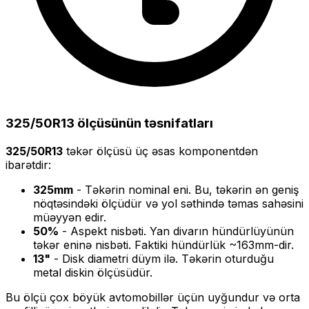
325/50R13
ölçüsünün təsnifatları
325/50R13
təkər ölçüsü üç əsas komponentdən
ibarətdir:
325
mm
- Təkərin nominal eni. Bu, təkərin ən geniş
nöqtəsindəki ölçüdür və yol səthində təmas sahəsini
müəyyən edir.
50
%
- Aspekt nisbəti. Yan divarın hündürlüyünün
təkər eninə nisbəti. Faktiki hündürlük ~
163
mm-dir.
13
"
- Disk diametri düym ilə. Təkərin oturduğu
metal diskin ölçüsüdür.
Bu ölçü
çox böyük
avtomobillər üçün uyğundur və
orta