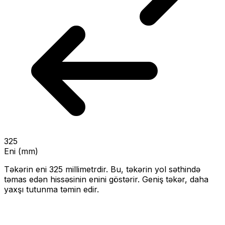
325
Eni (mm)
Təkərin eni
325
millimetrdir. Bu, təkərin yol səthində
təmas edən hissəsinin enini göstərir.
Geniş təkər, daha
yaxşı tutunma təmin edir.