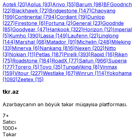
Aoteli
(20)
Aplus
(93)
Arivo
(55)
Barum
(98)
BFGoodrich
(22)
Blackhawk
(72)
Bridgestone
(147)
Chaoyang
(199)
Continental
(794)
Cordiant
(19)
Dunlop
(227)
Firestone
(6)
Fortuna
(2)
General
(23)
Goodride
(85)
Goodyear
(47)
Hankook
(322)
Horizon
(12)
Imperial
(5)
Kumho
(390)
Lassa
(149)
Laufenn
(22)
Linglong
(144)
Marshal
(68)
Matador
(91)
Michelin
(248)
Mileking
(33)
Minerva
(6)
Nankang
(816)
Nexen
(202)
Nitto
(3)
Nokian
(11)
Petlas
(187)
Pirelli
(393)
Rapid
(16)
Riken
(75)
Roadstone
(184)
RoadX
(77)
Sailun
(966)
Superia
(177)
Torero
(5)
Toyo
(35)
Tunga
Viking
(8)
Vinmax
(159)
Vitour
(227)
Westlake
(67)
Winrun
(114)
Yokohama
(1092)
Zeetex
(15)
tkr.az
Azərbaycanın ən böyük təkər müqayisə platforması.
7+
Satıcı
1000+
Təkər