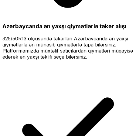
Azərbaycanda ən yaxşı qiymətlərlə
təkər alışı
325/50R13
ölçüsündə təkərləri
Azərbaycanda ən yaxşı
qiymətlərlə
ən münasib qiymətlərlə tapa bilərsiniz.
Platformamızda müxtəlif satıcılardan qiymətləri müqayisə
edərək ən yaxşı təklifi seçə bilərsiniz.