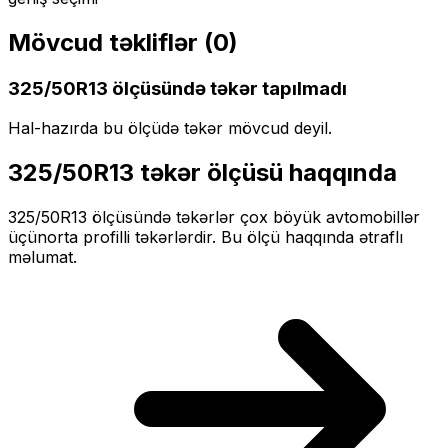
Mövcud təkliflər (
0
)
325/50R13
ölçüsündə təkər tapılmadı
Hal-hazırda bu ölçüdə təkər mövcud deyil.
325/50R13
təkər ölçüsü haqqında
325/50R13
ölçüsündə təkərlər
çox böyük
avtomobillər
üçün
orta profilli
təkərlərdir. Bu ölçü haqqında ətraflı
məlumat.