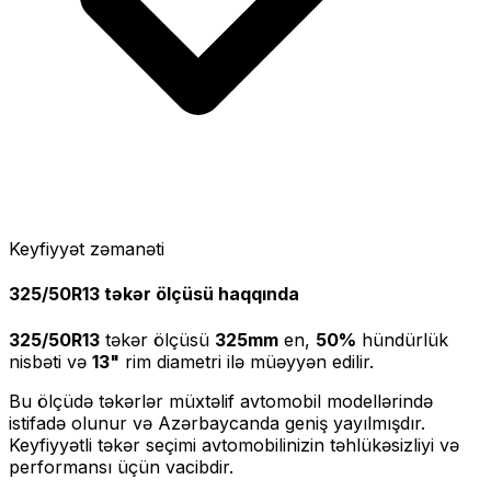
Keyfiyyət zəmanəti
325/50R13
təkər ölçüsü haqqında
325/50R13
təkər ölçüsü
325
mm
en,
50
%
hündürlük
nisbəti və
13
"
rim diametri ilə müəyyən edilir.
Bu ölçüdə təkərlər müxtəlif avtomobil modellərində
istifadə olunur və Azərbaycanda geniş yayılmışdır.
Keyfiyyətli təkər seçimi avtomobilinizin təhlükəsizliyi və
performansı üçün vacibdir.