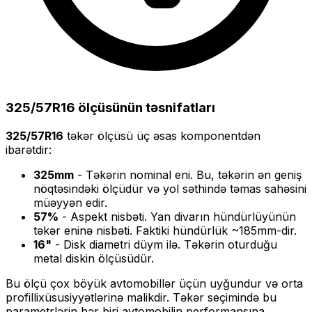
325/57R16
ölçüsünün təsnifatları
325/57R16
təkər ölçüsü üç əsas komponentdən
ibarətdir:
325
mm
- Təkərin nominal eni. Bu, təkərin ən geniş
nöqtəsindəki ölçüdür və yol səthində təmas sahəsini
müəyyən edir.
57
%
- Aspekt nisbəti. Yan divarın hündürlüyünün
təkər eninə nisbəti. Faktiki hündürlük ~
185
mm-dir.
16
"
- Disk diametri düym ilə. Təkərin oturduğu
metal diskin ölçüsüdür.
Bu ölçü
çox böyük
avtomobillər üçün uyğundur və
orta
profilli
xüsusiyyətlərinə malikdir. Təkər seçimində bu
parametrlərin hər biri avtomobilin performansına,