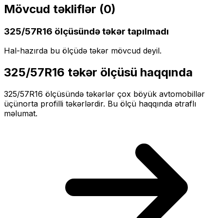
Mövcud təkliflər (
0
)
325/57R16
ölçüsündə təkər tapılmadı
Hal-hazırda bu ölçüdə təkər mövcud deyil.
325/57R16
təkər ölçüsü haqqında
325/57R16
ölçüsündə təkərlər
çox böyük
avtomobillər
üçün
orta profilli
təkərlərdir. Bu ölçü haqqında ətraflı
məlumat.