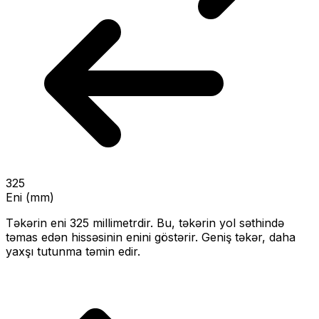
325
Eni (mm)
Təkərin eni
325
millimetrdir. Bu, təkərin yol səthində
təmas edən hissəsinin enini göstərir.
Geniş təkər, daha
yaxşı tutunma təmin edir.