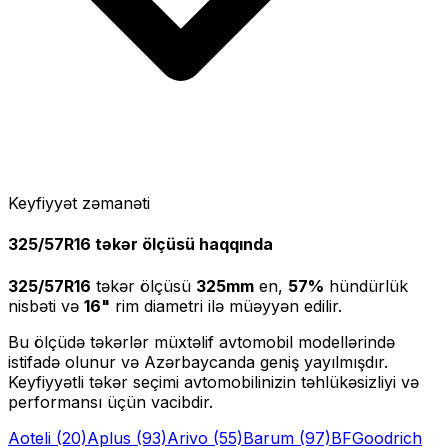
Keyfiyyət zəmanəti
325/57R16
təkər ölçüsü haqqında
325/57R16
təkər ölçüsü
325
mm
en,
57
%
hündürlük
nisbəti və
16
"
rim diametri ilə müəyyən edilir.
Bu ölçüdə təkərlər müxtəlif avtomobil modellərində
istifadə olunur və Azərbaycanda geniş yayılmışdır.
Keyfiyyətli təkər seçimi avtomobilinizin təhlükəsizliyi və
performansı üçün vacibdir.
Aoteli
(20)
Aplus
(93)
Arivo
(55)
Barum
(97)
BFGoodrich