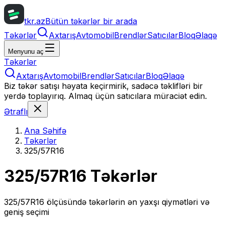
tkr.az
Bütün təkərlər bir arada
Təkərlər
Axtarış
Avtomobil
Brendlər
Satıcılar
Bloq
Əlaqə
Menyunu aç
Təkərlər
Axtarış
Avtomobil
Brendlər
Satıcılar
Bloq
Əlaqə
Biz təkər satışı həyata keçirmirik, sadəcə təklifləri bir
yerdə toplayırıq. Almaq üçün satıcılara müraciət edin.
Ətraflı
Ana Səhifə
Təkərlər
325/57R16
325/57R16
Təkərlər
325/57R16
ölçüsündə təkərlərin ən yaxşı qiymətləri və
geniş seçimi