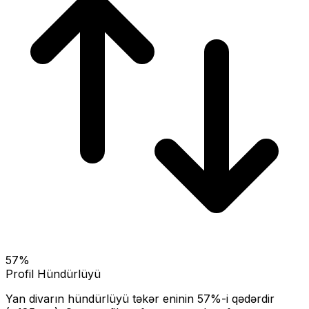
57
%
Profil Hündürlüyü
Yan divarın hündürlüyü təkər eninin
57
%-i qədərdir