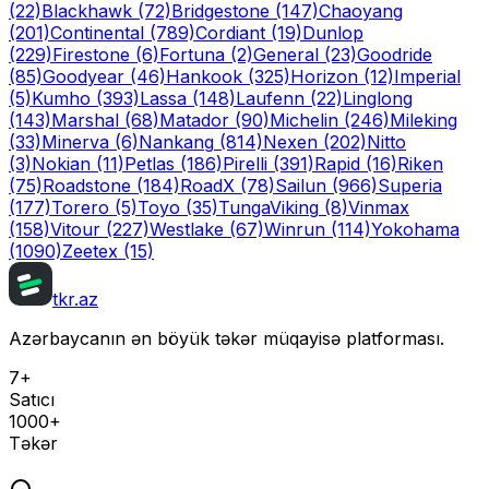
(22)
Blackhawk
(72)
Bridgestone
(147)
Chaoyang
(201)
Continental
(789)
Cordiant
(19)
Dunlop
(229)
Firestone
(6)
Fortuna
(2)
General
(23)
Goodride
(85)
Goodyear
(46)
Hankook
(325)
Horizon
(12)
Imperial
(5)
Kumho
(393)
Lassa
(148)
Laufenn
(22)
Linglong
(143)
Marshal
(68)
Matador
(90)
Michelin
(246)
Mileking
(33)
Minerva
(6)
Nankang
(814)
Nexen
(202)
Nitto
(3)
Nokian
(11)
Petlas
(186)
Pirelli
(391)
Rapid
(16)
Riken
(75)
Roadstone
(184)
RoadX
(78)
Sailun
(966)
Superia
(177)
Torero
(5)
Toyo
(35)
Tunga
Viking
(8)
Vinmax
(158)
Vitour
(227)
Westlake
(67)
Winrun
(114)
Yokohama
(1090)
Zeetex
(15)
tkr.az
Azərbaycanın ən böyük təkər müqayisə platforması.
7+
Satıcı
1000+
Təkər