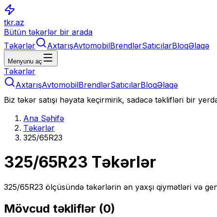
tkr.az
Bütün təkərlər bir arada
Təkərlər
Axtarış
Avtomobil
Brendlər
Satıcılar
Bloq
Əlaqə
Menyunu aç
Təkərlər
Axtarış
Avtomobil
Brendlər
Satıcılar
Bloq
Əlaqə
Biz təkər satışı həyata keçirmirik, sadəcə təklifləri bir yer
Ana Səhifə
Təkərlər
325/65R23
325/65R23
Təkərlər
325/65R23
ölçüsündə təkərlərin ən yaxşı qiymətləri və gen
Mövcud təkliflər (
0
)