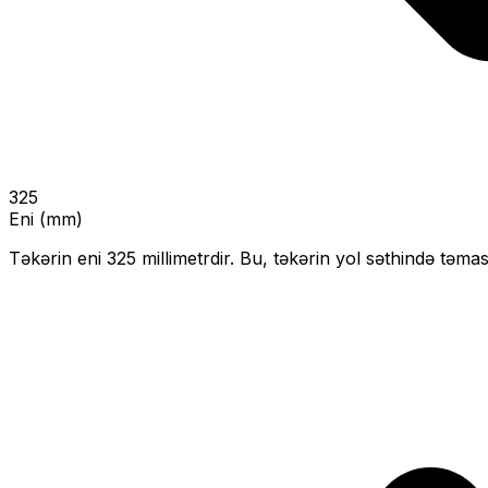
325
Eni (mm)
Təkərin eni
325
millimetrdir. Bu, təkərin yol səthində təmas