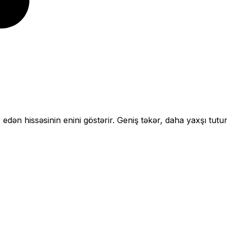
 edən hissəsinin enini göstərir.
Geniş təkər, daha yaxşı tutu