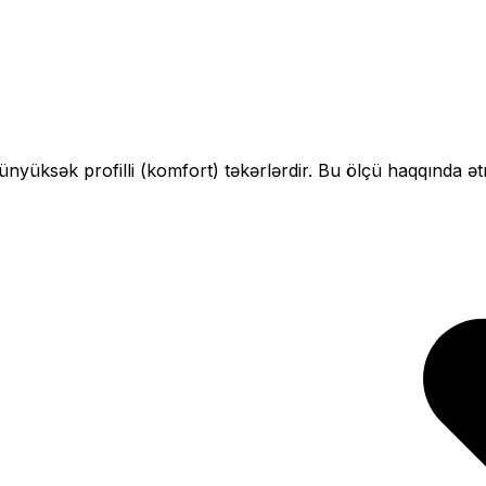
çün
yüksək profilli (komfort)
təkərlərdir. Bu ölçü haqqında ət