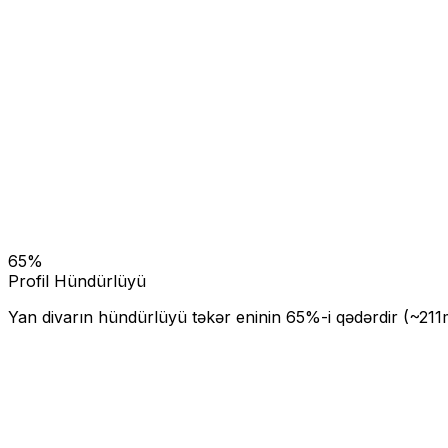
65
%
Profil Hündürlüyü
Yan divarın hündürlüyü təkər eninin
65
%-i qədərdir (~
211