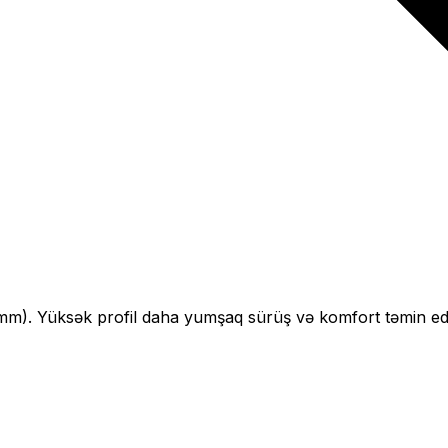
mm).
Yüksək profil daha yumşaq sürüş və komfort təmin edi