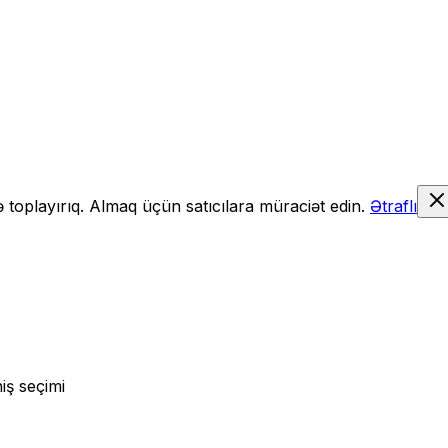
də toplayırıq. Almaq üçün satıcılara müraciət edin.
Ətraflı
iş seçimi