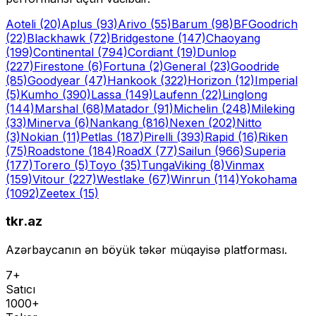
Aoteli
(20)
Aplus
(93)
Arivo
(55)
Barum
(98)
BFGoodrich
(22)
Blackhawk
(72)
Bridgestone
(147)
Chaoyang
(199)
Continental
(794)
Cordiant
(19)
Dunlop
(227)
Firestone
(6)
Fortuna
(2)
General
(23)
Goodride
(85)
Goodyear
(47)
Hankook
(322)
Horizon
(12)
Imperial
(5)
Kumho
(390)
Lassa
(149)
Laufenn
(22)
Linglong
(144)
Marshal
(68)
Matador
(91)
Michelin
(248)
Mileking
(33)
Minerva
(6)
Nankang
(816)
Nexen
(202)
Nitto
(3)
Nokian
(11)
Petlas
(187)
Pirelli
(393)
Rapid
(16)
Riken
(75)
Roadstone
(184)
RoadX
(77)
Sailun
(966)
Superia
(177)
Torero
(5)
Toyo
(35)
Tunga
Viking
(8)
Vinmax
(159)
Vitour
(227)
Westlake
(67)
Winrun
(114)
Yokohama
(1092)
Zeetex
(15)
tkr.az
Azərbaycanın ən böyük təkər müqayisə platforması.
7+
Satıcı
1000+