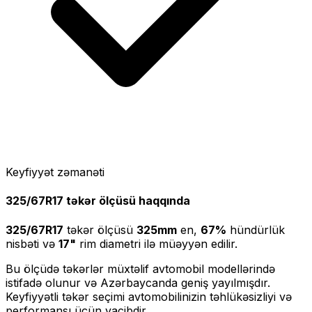
Keyfiyyət zəmanəti
325/67R17
təkər ölçüsü haqqında
325/67R17
təkər ölçüsü
325
mm
en,
67
%
hündürlük
nisbəti və
17
"
rim diametri ilə müəyyən edilir.
Bu ölçüdə təkərlər müxtəlif avtomobil modellərində
istifadə olunur və Azərbaycanda geniş yayılmışdır.
Keyfiyyətli təkər seçimi avtomobilinizin təhlükəsizliyi və
performansı üçün vacibdir.