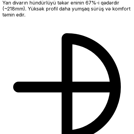
Yan divarın hündürlüyü təkər eninin
67
%-i qədərdir
(~
218
mm).
Yüksək profil daha yumşaq sürüş və komfort
təmin edir.