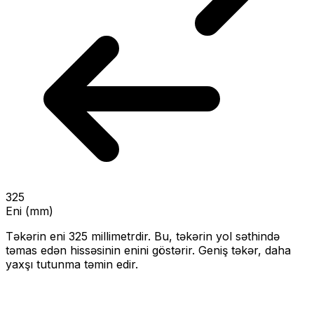
325
Eni (mm)
Təkərin eni
325
millimetrdir. Bu, təkərin yol səthində
təmas edən hissəsinin enini göstərir.
Geniş təkər, daha
yaxşı tutunma təmin edir.