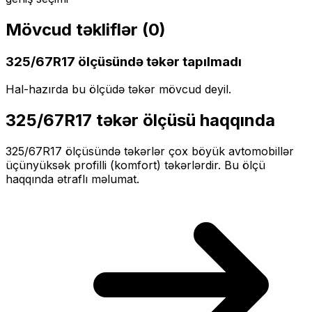
Mövcud təkliflər (
0
)
325/67R17
ölçüsündə təkər tapılmadı
Hal-hazırda bu ölçüdə təkər mövcud deyil.
325/67R17
təkər ölçüsü haqqında
325/67R17
ölçüsündə təkərlər
çox böyük
avtomobillər
üçün
yüksək profilli (komfort)
təkərlərdir. Bu ölçü
haqqında ətraflı məlumat.