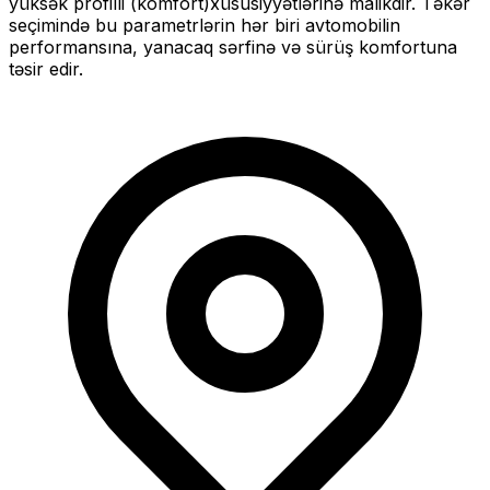
yüksək profilli (komfort)
xüsusiyyətlərinə malikdir. Təkər
seçimində bu parametrlərin hər biri avtomobilin
performansına, yanacaq sərfinə və sürüş komfortuna
təsir edir.