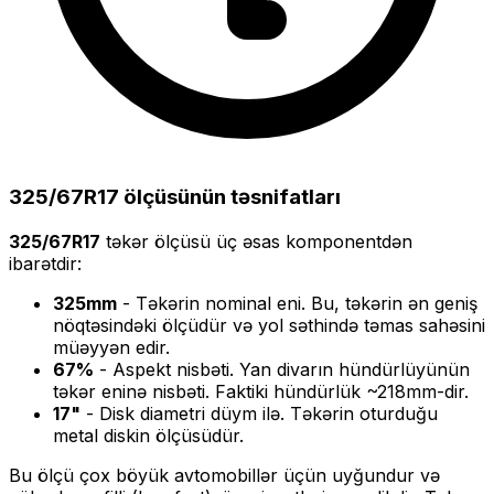
325/67R17
ölçüsünün təsnifatları
325/67R17
təkər ölçüsü üç əsas komponentdən
ibarətdir:
325
mm
- Təkərin nominal eni. Bu, təkərin ən geniş
nöqtəsindəki ölçüdür və yol səthində təmas sahəsini
müəyyən edir.
67
%
- Aspekt nisbəti. Yan divarın hündürlüyünün
təkər eninə nisbəti. Faktiki hündürlük ~
218
mm-dir.
17
"
- Disk diametri düym ilə. Təkərin oturduğu
metal diskin ölçüsüdür.
Bu ölçü
çox böyük
avtomobillər üçün uyğundur və