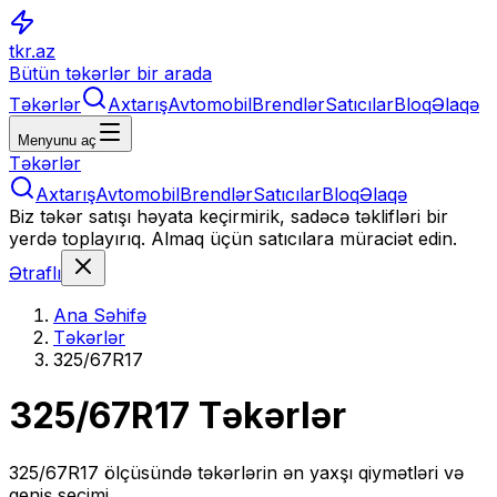
tkr.az
Bütün təkərlər bir arada
Təkərlər
Axtarış
Avtomobil
Brendlər
Satıcılar
Bloq
Əlaqə
Menyunu aç
Təkərlər
Axtarış
Avtomobil
Brendlər
Satıcılar
Bloq
Əlaqə
Biz təkər satışı həyata keçirmirik, sadəcə təklifləri bir
yerdə toplayırıq. Almaq üçün satıcılara müraciət edin.
Ətraflı
Ana Səhifə
Təkərlər
325/67R17
325/67R17
Təkərlər
325/67R17
ölçüsündə təkərlərin ən yaxşı qiymətləri və
geniş seçimi