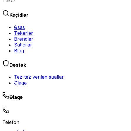
Təkər
Keçidlər
Əsas
Təkərlər
Brendlər
Satıcılar
Bloq
Dəstək
Tez-tez verilən suallar
Əlaqə
Əlaqə
Telefon