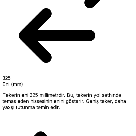
325
Eni (mm)
Təkərin eni
325
millimetrdir. Bu, təkərin yol səthində
təmas edən hissəsinin enini göstərir.
Geniş təkər, daha
yaxşı tutunma təmin edir.