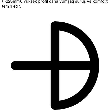
(~
228
mm).
Yüksək profil daha yumşaq sürüş və komfort
təmin edir.