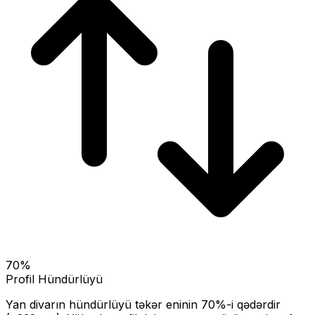
70
%
Profil Hündürlüyü
Yan divarın hündürlüyü təkər eninin
70
%-i qədərdir