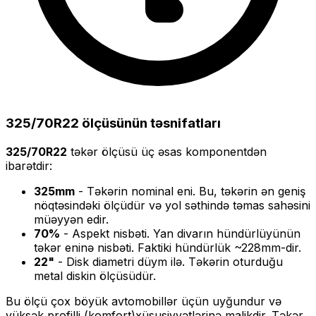
325/70R22
ölçüsünün təsnifatları
325/70R22
təkər ölçüsü üç əsas komponentdən
ibarətdir:
325
mm
- Təkərin nominal eni. Bu, təkərin ən geniş
nöqtəsindəki ölçüdür və yol səthində təmas sahəsini
müəyyən edir.
70
%
- Aspekt nisbəti. Yan divarın hündürlüyünün
təkər eninə nisbəti. Faktiki hündürlük ~
228
mm-dir.
22
"
- Disk diametri düym ilə. Təkərin oturduğu
metal diskin ölçüsüdür.
Bu ölçü
çox böyük
avtomobillər üçün uyğundur və
yüksək profilli (komfort)
xüsusiyyətlərinə malikdir. Təkər