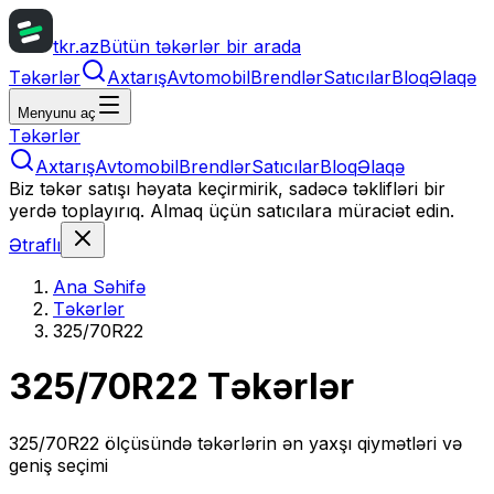
tkr.az
Bütün təkərlər bir arada
Təkərlər
Axtarış
Avtomobil
Brendlər
Satıcılar
Bloq
Əlaqə
Menyunu aç
Təkərlər
Axtarış
Avtomobil
Brendlər
Satıcılar
Bloq
Əlaqə
Biz təkər satışı həyata keçirmirik, sadəcə təklifləri bir
yerdə toplayırıq. Almaq üçün satıcılara müraciət edin.
Ətraflı
Ana Səhifə
Təkərlər
325/70R22
325/70R22
Təkərlər
325/70R22
ölçüsündə təkərlərin ən yaxşı qiymətləri və
geniş seçimi