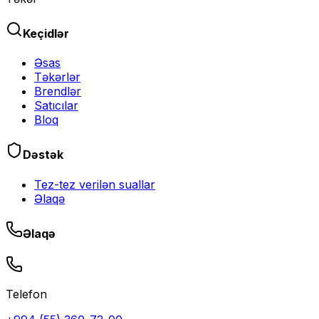
Keçidlər
Əsas
Təkərlər
Brendlər
Satıcılar
Bloq
Dəstək
Tez-tez verilən suallar
Əlaqə
Əlaqə
Telefon