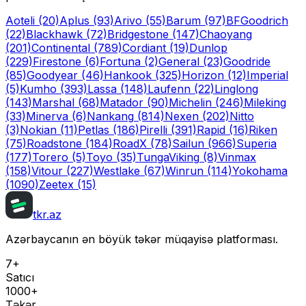
Aoteli
(20)
Aplus
(93)
Arivo
(55)
Barum
(97)
BFGoodrich
(22)
Blackhawk
(72)
Bridgestone
(147)
Chaoyang
(201)
Continental
(789)
Cordiant
(19)
Dunlop
(229)
Firestone
(6)
Fortuna
(2)
General
(23)
Goodride
(85)
Goodyear
(46)
Hankook
(325)
Horizon
(12)
Imperial
(5)
Kumho
(393)
Lassa
(148)
Laufenn
(22)
Linglong
(143)
Marshal
(68)
Matador
(90)
Michelin
(246)
Mileking
(33)
Minerva
(6)
Nankang
(814)
Nexen
(202)
Nitto
(3)
Nokian
(11)
Petlas
(186)
Pirelli
(391)
Rapid
(16)
Riken
(75)
Roadstone
(184)
RoadX
(78)
Sailun
(966)
Superia
(177)
Torero
(5)
Toyo
(35)
Tunga
Viking
(8)
Vinmax
(158)
Vitour
(227)
Westlake
(67)
Winrun
(114)
Yokohama
(1090)
Zeetex
(15)
tkr.az
Azərbaycanın ən böyük təkər müqayisə platforması.
7+
Satıcı
1000+
Təkər