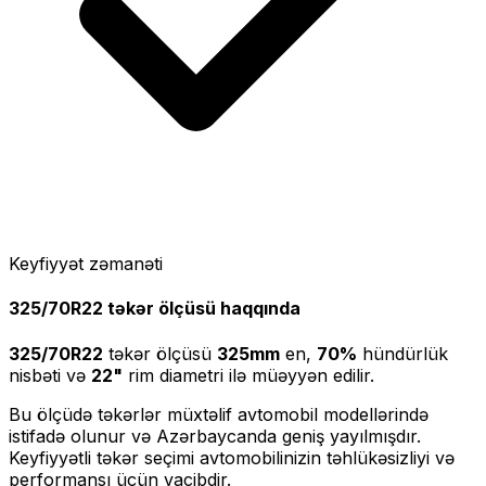
Keyfiyyət zəmanəti
325/70R22
təkər ölçüsü haqqında
325/70R22
təkər ölçüsü
325
mm
en,
70
%
hündürlük
nisbəti və
22
"
rim diametri ilə müəyyən edilir.
Bu ölçüdə təkərlər müxtəlif avtomobil modellərində
istifadə olunur və Azərbaycanda geniş yayılmışdır.
Keyfiyyətli təkər seçimi avtomobilinizin təhlükəsizliyi və
performansı üçün vacibdir.