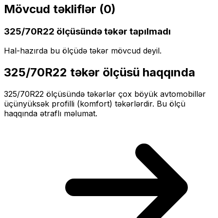
Mövcud təkliflər (
0
)
325/70R22
ölçüsündə təkər tapılmadı
Hal-hazırda bu ölçüdə təkər mövcud deyil.
325/70R22
təkər ölçüsü haqqında
325/70R22
ölçüsündə təkərlər
çox böyük
avtomobillər
üçün
yüksək profilli (komfort)
təkərlərdir. Bu ölçü
haqqında ətraflı məlumat.