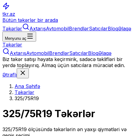
tkr.az
Bütün təkərlər bir arada
Təkərlər
Axtarış
Avtomobil
Brendlər
Satıcılar
Bloq
Əlaqə
Menyunu aç
Təkərlər
Axtarış
Avtomobil
Brendlər
Satıcılar
Bloq
Əlaqə
Biz təkər satışı həyata keçirmirik, sadəcə təklifləri bir
yerdə toplayırıq. Almaq üçün satıcılara müraciət edin.
Ətraflı
Ana Səhifə
Təkərlər
325/75R19
325/75R19
Təkərlər
325/75R19
ölçüsündə təkərlərin ən yaxşı qiymətləri və
geniş seçimi