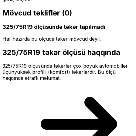
Mövcud təkliflər (
0
)
325/75R19
ölçüsündə təkər tapılmadı
Hal-hazırda bu ölçüdə təkər mövcud deyil.
325/75R19
təkər ölçüsü haqqında
325/75R19
ölçüsündə təkərlər
çox böyük
avtomobillər
üçün
yüksək profilli (komfort)
təkərlərdir. Bu ölçü
haqqında ətraflı məlumat.