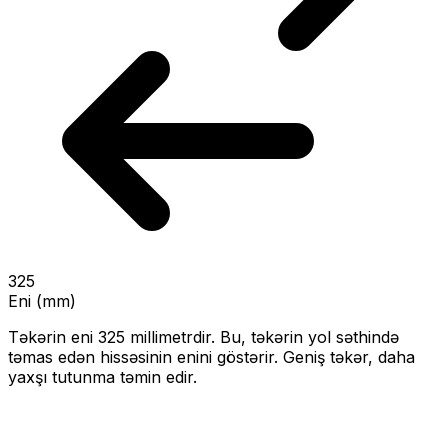
325
Eni (mm)
Təkərin eni
325
millimetrdir. Bu, təkərin yol səthində
təmas edən hissəsinin enini göstərir.
Geniş təkər, daha
yaxşı tutunma təmin edir.