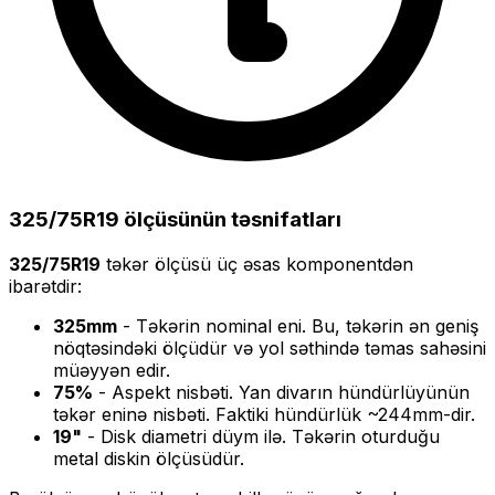
325/75R19
ölçüsünün təsnifatları
325/75R19
təkər ölçüsü üç əsas komponentdən
ibarətdir:
325
mm
- Təkərin nominal eni. Bu, təkərin ən geniş
nöqtəsindəki ölçüdür və yol səthində təmas sahəsini
müəyyən edir.
75
%
- Aspekt nisbəti. Yan divarın hündürlüyünün
təkər eninə nisbəti. Faktiki hündürlük ~
244
mm-dir.
19
"
- Disk diametri düym ilə. Təkərin oturduğu
metal diskin ölçüsüdür.