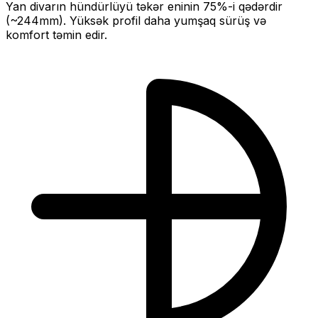
Yan divarın hündürlüyü təkər eninin
75
%-i qədərdir
(~
244
mm).
Yüksək profil daha yumşaq sürüş və
komfort təmin edir.