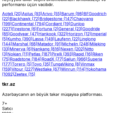
performansı üçün vacibdir.
Aoteli
(20)
Aplus
(93)
Arivo
(55)
Barum
(98)
BFGoodrich
(22)
Blackhawk
(72)
Bridgestone
(147)
Chaoyang
(199)
Continental
(794)
Cordiant
(19)
Dunlop
(227)
Firestone
(6)
Fortuna
(2)
General
(23)
Goodride
(85)
Goodyear
(47)
Hankook
(322)
Horizon
(12)
Imperial
(5)
Kumho
(390)
Lassa
(149)
Laufenn
(22)
Linglong
(144)
Marshal
(68)
Matador
(91)
Michelin
(248)
Mileking
(33)
Minerva
(6)
Nankang
(816)
Nexen
(202)
Nitto
(3)
Nokian
(11)
Petlas
(187)
Pirelli
(393)
Rapid
(16)
Riken
(75)
Roadstone
(184)
RoadX
(77)
Sailun
(966)
Superia
(177)
Torero
(5)
Toyo
(35)
Tunga
Viking
(8)
Vinmax
(159)
Vitour
(227)
Westlake
(67)
Winrun
(114)
Yokohama
(1092)
Zeetex
(15)
tkr.az
Azərbaycanın ən böyük təkər müqayisə platforması.
7+
Satıcı