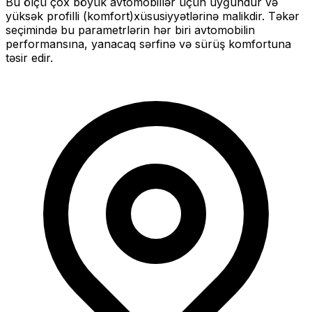
Bu ölçü
çox böyük
avtomobillər üçün uyğundur və
yüksək profilli (komfort)
xüsusiyyətlərinə malikdir. Təkər
seçimində bu parametrlərin hər biri avtomobilin
performansına, yanacaq sərfinə və sürüş komfortuna
təsir edir.