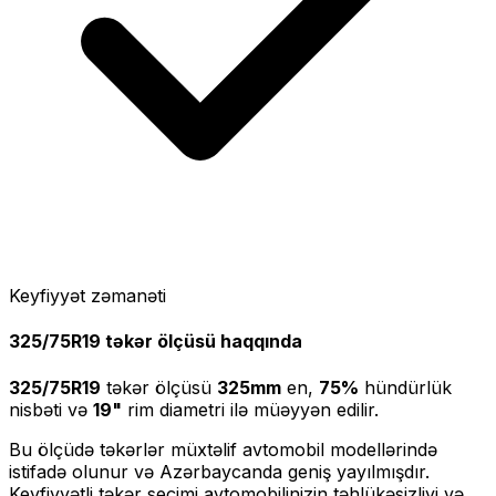
Keyfiyyət zəmanəti
325/75R19
təkər ölçüsü haqqında
325/75R19
təkər ölçüsü
325
mm
en,
75
%
hündürlük
nisbəti və
19
"
rim diametri ilə müəyyən edilir.
Bu ölçüdə təkərlər müxtəlif avtomobil modellərində
istifadə olunur və Azərbaycanda geniş yayılmışdır.
Keyfiyyətli təkər seçimi avtomobilinizin təhlükəsizliyi və