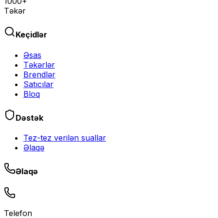
1000+
Təkər
Keçidlər
Əsas
Təkərlər
Brendlər
Satıcılar
Bloq
Dəstək
Tez-tez verilən suallar
Əlaqə
Əlaqə
Telefon