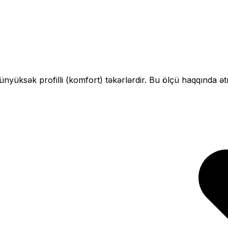
çün
yüksək profilli (komfort)
təkərlərdir. Bu ölçü haqqında ət