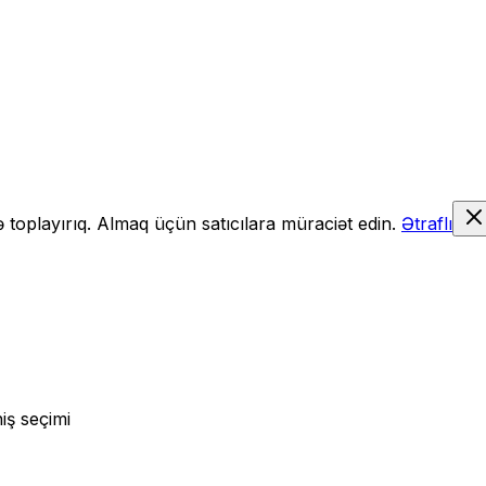
də toplayırıq. Almaq üçün satıcılara müraciət edin.
Ətraflı
iş seçimi