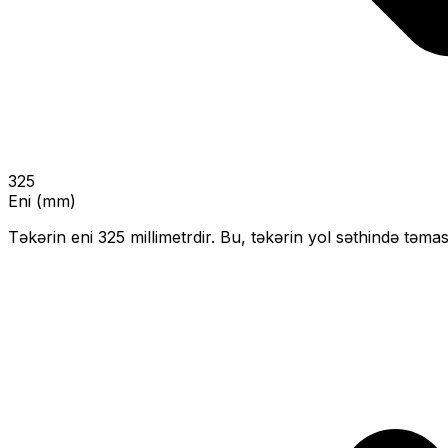
325
Eni (mm)
Təkərin eni
325
millimetrdir. Bu, təkərin yol səthində təmas