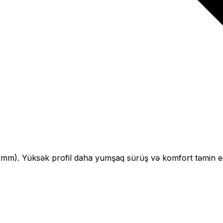
0
mm).
Yüksək profil daha yumşaq sürüş və komfort təmin ed