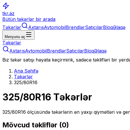
tkr.az
Bütün təkərlər bir arada
Təkərlər
Axtarış
Avtomobil
Brendlər
Satıcılar
Bloq
Əlaqə
Menyunu aç
Təkərlər
Axtarış
Avtomobil
Brendlər
Satıcılar
Bloq
Əlaqə
Biz təkər satışı həyata keçirmirik, sadəcə təklifləri bir yer
Ana Səhifə
Təkərlər
325/80R16
325/80R16
Təkərlər
325/80R16
ölçüsündə təkərlərin ən yaxşı qiymətləri və gen
Mövcud təkliflər (
0
)