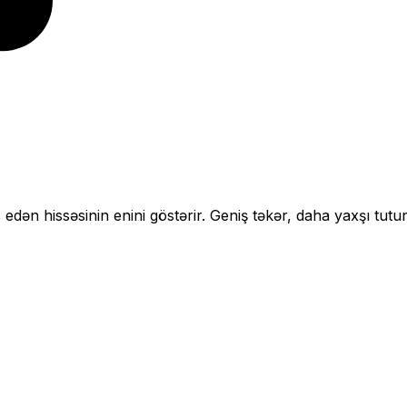
 edən hissəsinin enini göstərir.
Geniş təkər, daha yaxşı tutu