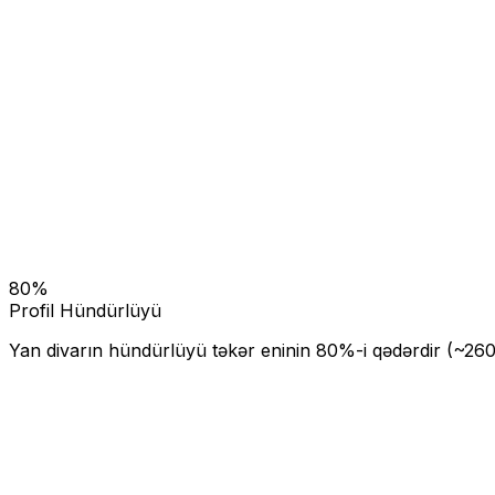
80
%
Profil Hündürlüyü
Yan divarın hündürlüyü təkər eninin
80
%-i qədərdir (~
26