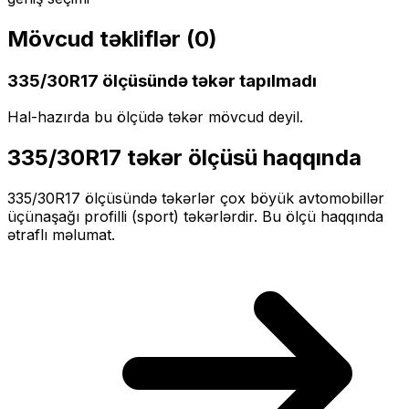
Mövcud təkliflər (
0
)
335/30R17
ölçüsündə təkər tapılmadı
Hal-hazırda bu ölçüdə təkər mövcud deyil.
335/30R17
təkər ölçüsü haqqında
335/30R17
ölçüsündə təkərlər
çox böyük
avtomobillər
üçün
aşağı profilli (sport)
təkərlərdir. Bu ölçü haqqında
ətraflı məlumat.