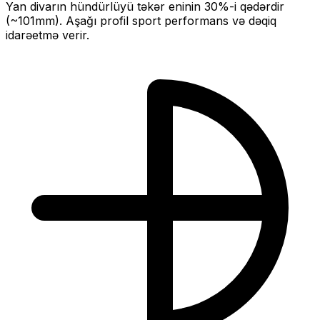
Yan divarın hündürlüyü təkər eninin
30
%-i qədərdir
(~
101
mm).
Aşağı profil sport performans və dəqiq
idarəetmə verir.