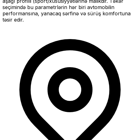
aşağı profilli (sport)
xüsusiyyətlərinə malikdir. Təkər
seçimində bu parametrlərin hər biri avtomobilin
performansına, yanacaq sərfinə və sürüş komfortuna
təsir edir.