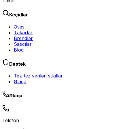
Təkər
Keçidlər
Əsas
Təkərlər
Brendlər
Satıcılar
Bloq
Dəstək
Tez-tez verilən suallar
Əlaqə
Əlaqə
Telefon