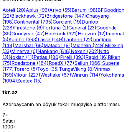
Aoteli
(20)
Aplus
(93)
Arivo
(55)
Barum
(98)
BFGoodrich
(22)
Blackhawk
(72)
Bridgestone
(147)
Chaoyang
(198)
Continental
(795)
Cordiant
(19)
Dunlop
(228)
Firestone
(6)
Fortuna
(2)
General
(23)
Goodride
(85)
Goodyear
(47)
Hankook
(321)
Horizon
(12)
Imperial
(5)
Kumho
(393)
Lassa
(149)
Laufenn
(22)
Linglong
(144)
Marshal
(68)
Matador
(91)
Michelin
(249)
Mileking
(33)
Minerva
(6)
Nankang
(818)
Nexen
(202)
Nitto
(3)
Nokian
(11)
Petlas
(186)
Pirelli
(393)
Rapid
(16)
Riken
(75)
Roadstone
(184)
RoadX
(77)
Sailun
(966)
Superia
(177)
Torero
(5)
Toyo
(35)
Tunga
Viking
(8)
Vinmax
(159)
Vitour
(227)
Westlake
(67)
Winrun
(114)
Yokohama
(1094)
Zeetex
(15)
tkr.az
Azərbaycanın ən böyük təkər müqayisə platforması.
7+
Satıcı
1000+