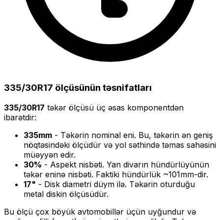
335/30R17
ölçüsünün təsnifatları
335/30R17
təkər ölçüsü üç əsas komponentdən
ibarətdir:
335
mm
- Təkərin nominal eni. Bu, təkərin ən geniş
nöqtəsindəki ölçüdür və yol səthində təmas sahəsini
müəyyən edir.
30
%
- Aspekt nisbəti. Yan divarın hündürlüyünün
təkər eninə nisbəti. Faktiki hündürlük ~
101
mm-dir.
17
"
- Disk diametri düym ilə. Təkərin oturduğu
metal diskin ölçüsüdür.
Bu ölçü
çox böyük
avtomobillər üçün uyğundur və