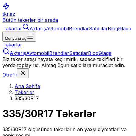
tkr.az
Bütün təkərlər bir arada
Təkərlər
Axtarış
Avtomobil
Brendlər
Satıcılar
Bloq
Əlaqə
Menyunu aç
Təkərlər
Axtarış
Avtomobil
Brendlər
Satıcılar
Bloq
Əlaqə
Biz təkər satışı həyata keçirmirik, sadəcə təklifləri bir
yerdə toplayırıq. Almaq üçün satıcılara müraciət edin.
Ətraflı
Ana Səhifə
Təkərlər
335/30R17
335/30R17
Təkərlər
335/30R17
ölçüsündə təkərlərin ən yaxşı qiymətləri və
geniş seçimi