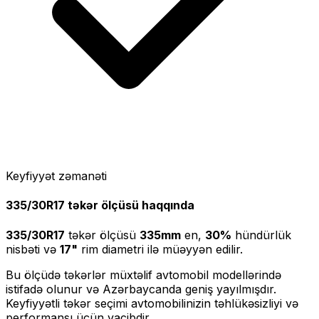
Keyfiyyət zəmanəti
335/30R17
təkər ölçüsü haqqında
335/30R17
təkər ölçüsü
335
mm
en,
30
%
hündürlük
nisbəti və
17
"
rim diametri ilə müəyyən edilir.
Bu ölçüdə təkərlər müxtəlif avtomobil modellərində
istifadə olunur və Azərbaycanda geniş yayılmışdır.
Keyfiyyətli təkər seçimi avtomobilinizin təhlükəsizliyi və
performansı üçün vacibdir.