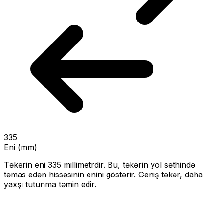
335
Eni (mm)
Təkərin eni
335
millimetrdir. Bu, təkərin yol səthində
təmas edən hissəsinin enini göstərir.
Geniş təkər, daha
yaxşı tutunma təmin edir.