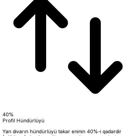
40
%
Profil Hündürlüyü
Yan divarın hündürlüyü təkər eninin
40
%-i qədərdir