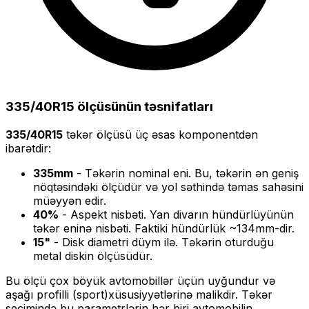
335/40R15
ölçüsünün təsnifatları
335/40R15
təkər ölçüsü üç əsas komponentdən
ibarətdir:
335
mm
- Təkərin nominal eni. Bu, təkərin ən geniş
nöqtəsindəki ölçüdür və yol səthində təmas sahəsini
müəyyən edir.
40
%
- Aspekt nisbəti. Yan divarın hündürlüyünün
təkər eninə nisbəti. Faktiki hündürlük ~
134
mm-dir.
15
"
- Disk diametri düym ilə. Təkərin oturduğu
metal diskin ölçüsüdür.
Bu ölçü
çox böyük
avtomobillər üçün uyğundur və
aşağı profilli (sport)
xüsusiyyətlərinə malikdir. Təkər
seçimində bu parametrlərin hər biri avtomobilin