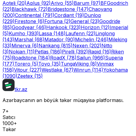
Aoteli
(20)
Aplus
(92)
Arivo
(55)
Barum
(97)
BFGoodrich
(22)
Blackhawk
(72)
Bridgestone
(147)
Chaoyang
(200)
Continental
(791)
Cordiant
(19)
Dunlop
(229)
Firestone
(6)
Fortuna
(2)
General
(23)
Goodride
(85)
Goodyear
(46)
Hankook
(323)
Horizon
(12)
Imperial
(5)
Kumho
(393)
Lassa
(148)
Laufenn
(22)
Linglong
(143)
Marshal
(68)
Matador
(90)
Michelin
(246)
Mileking
(33)
Minerva
(6)
Nankang
(815)
Nexen
(202)
Nitto
(3)
Nokian
(11)
Petlas
(186)
Pirelli
(392)
Rapid
(16)
Riken
(75)
Roadstone
(184)
RoadX
(78)
Sailun
(966)
Superia
(177)
Torero
(5)
Toyo
(35)
Tunga
Viking
(8)
Vinmax
(158)
Vitour
(227)
Westlake
(67)
Winrun
(114)
Yokohama
(1090)
Zeetex
(15)
tkr.az
Azərbaycanın ən böyük təkər müqayisə platforması.
7+
Satıcı
1000+
Təkər