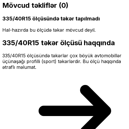
Mövcud təkliflər (
0
)
335/40R15
ölçüsündə təkər tapılmadı
Hal-hazırda bu ölçüdə təkər mövcud deyil.
335/40R15
təkər ölçüsü haqqında
335/40R15
ölçüsündə təkərlər
çox böyük
avtomobillər
üçün
aşağı profilli (sport)
təkərlərdir. Bu ölçü haqqında
ətraflı məlumat.