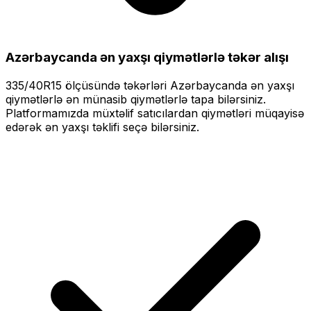
Azərbaycanda ən yaxşı qiymətlərlə
təkər alışı
335/40R15
ölçüsündə təkərləri
Azərbaycanda ən yaxşı
qiymətlərlə
ən münasib qiymətlərlə tapa bilərsiniz.
Platformamızda müxtəlif satıcılardan qiymətləri müqayisə
edərək ən yaxşı təklifi seçə bilərsiniz.