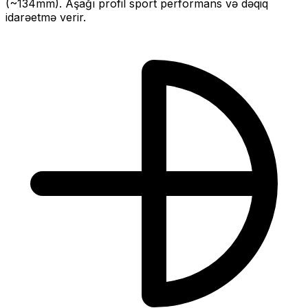
(~
134
mm).
Aşağı profil sport performans və dəqiq
idarəetmə verir.