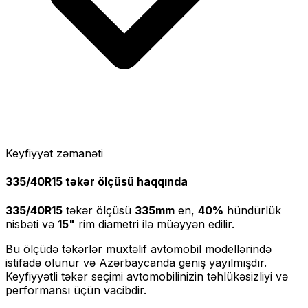
Keyfiyyət zəmanəti
335/40R15
təkər ölçüsü haqqında
335/40R15
təkər ölçüsü
335
mm
en,
40
%
hündürlük
nisbəti və
15
"
rim diametri ilə müəyyən edilir.
Bu ölçüdə təkərlər müxtəlif avtomobil modellərində
istifadə olunur və Azərbaycanda geniş yayılmışdır.
Keyfiyyətli təkər seçimi avtomobilinizin təhlükəsizliyi və
performansı üçün vacibdir.