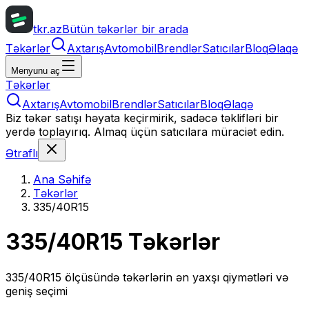
tkr.az
Bütün təkərlər bir arada
Təkərlər
Axtarış
Avtomobil
Brendlər
Satıcılar
Bloq
Əlaqə
Menyunu aç
Təkərlər
Axtarış
Avtomobil
Brendlər
Satıcılar
Bloq
Əlaqə
Biz təkər satışı həyata keçirmirik, sadəcə təklifləri bir
yerdə toplayırıq. Almaq üçün satıcılara müraciət edin.
Ətraflı
Ana Səhifə
Təkərlər
335/40R15
335/40R15
Təkərlər
335/40R15
ölçüsündə təkərlərin ən yaxşı qiymətləri və
geniş seçimi