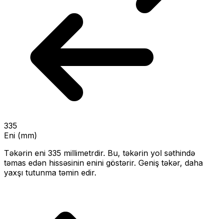
335
Eni (mm)
Təkərin eni
335
millimetrdir. Bu, təkərin yol səthində
təmas edən hissəsinin enini göstərir.
Geniş təkər, daha
yaxşı tutunma təmin edir.