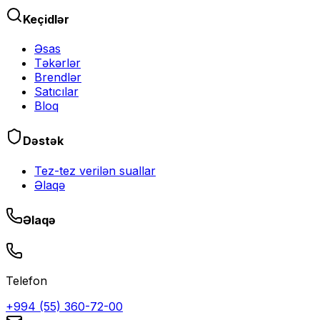
Keçidlər
Əsas
Təkərlər
Brendlər
Satıcılar
Bloq
Dəstək
Tez-tez verilən suallar
Əlaqə
Əlaqə
Telefon
+994 (55) 360-72-00