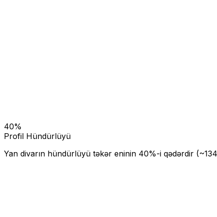
40
%
Profil Hündürlüyü
Yan divarın hündürlüyü təkər eninin
40
%-i qədərdir (~
13