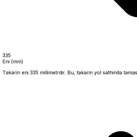
335
Eni (mm)
Təkərin eni
335
millimetrdir. Bu, təkərin yol səthində təmas