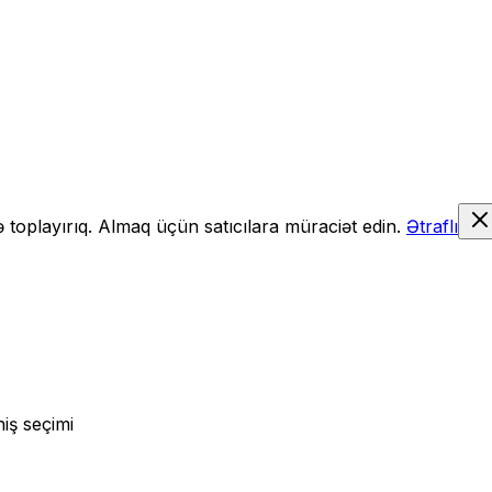
də toplayırıq. Almaq üçün satıcılara müraciət edin.
Ətraflı
iş seçimi