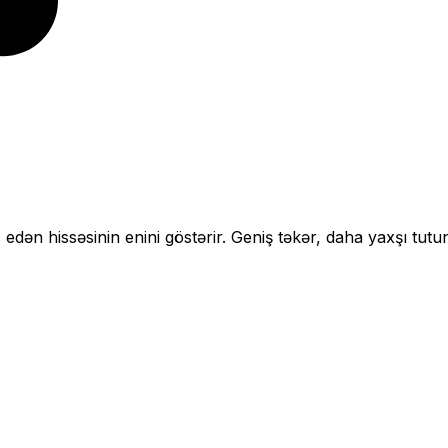
 edən hissəsinin enini göstərir.
Geniş təkər, daha yaxşı tutu