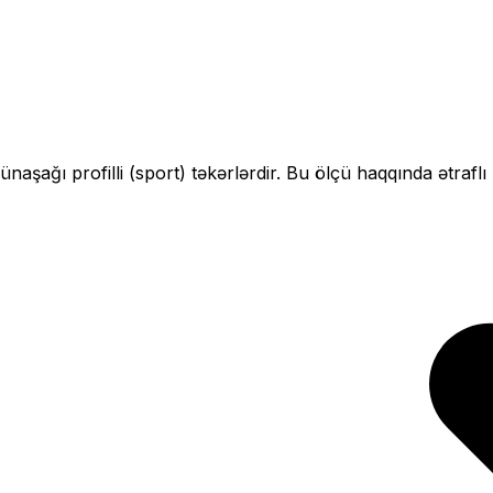
çün
aşağı profilli (sport)
təkərlərdir. Bu ölçü haqqında ətrafl