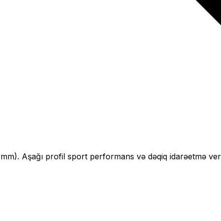
4
mm).
Aşağı profil sport performans və dəqiq idarəetmə veri