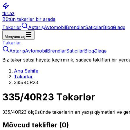
tkr.az
Bütün təkərlər bir arada
Təkərlər
Axtarış
Avtomobil
Brendlər
Satıcılar
Bloq
Əlaqə
Menyunu aç
Təkərlər
Axtarış
Avtomobil
Brendlər
Satıcılar
Bloq
Əlaqə
Biz təkər satışı həyata keçirmirik, sadəcə təklifləri bir yer
Ana Səhifə
Təkərlər
335/40R23
335/40R23
Təkərlər
335/40R23
ölçüsündə təkərlərin ən yaxşı qiymətləri və gen
Mövcud təkliflər (
0
)