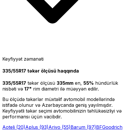
Keyfiyyət zəmanəti
335/55R17
təkər ölçüsü haqqında
335/55R17
təkər ölçüsü
335
mm
en,
55
%
hündürlük
nisbəti və
17
"
rim diametri ilə müəyyən edilir.
Bu ölçüdə təkərlər müxtəlif avtomobil modellərində
istifadə olunur və Azərbaycanda geniş yayılmışdır.
Keyfiyyətli təkər seçimi avtomobilinizin təhlükəsizliyi və
performansı üçün vacibdir.
Aoteli
(20)
Aplus
(93)
Arivo
(55)
Barum
(97)
BFGoodrich