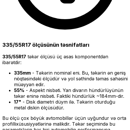
335/55R17
ölçüsünün təsnifatları
335/55R17
təkər ölçüsü üç əsas komponentdən
ibarətdir:
335
mm
- Təkərin nominal eni. Bu, təkərin ən geniş
nöqtəsindəki ölçüdür və yol səthində təmas sahəsini
müəyyən edir.
55
%
- Aspekt nisbəti. Yan divarın hündürlüyünün
təkər eninə nisbəti. Faktiki hündürlük ~
184
mm-dir.
17
"
- Disk diametri düym ilə. Təkərin oturduğu
metal diskin ölçüsüdür.
Bu ölçü
çox böyük
avtomobillər üçün uyğundur və
orta
profilli
xüsusiyyətlərinə malikdir. Təkər seçimində bu
parametrlərin hər biri avtomobilin performansına,