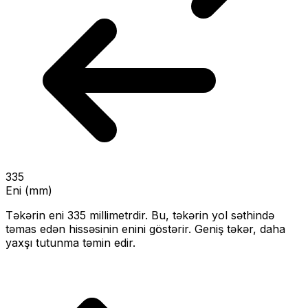
335
Eni (mm)
Təkərin eni
335
millimetrdir. Bu, təkərin yol səthində
təmas edən hissəsinin enini göstərir.
Geniş təkər, daha
yaxşı tutunma təmin edir.