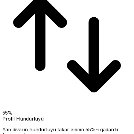
55
%
Profil Hündürlüyü
Yan divarın hündürlüyü təkər eninin
55
%-i qədərdir