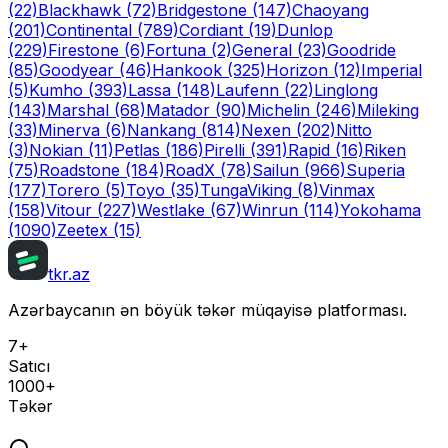
(22)
Blackhawk
(72)
Bridgestone
(147)
Chaoyang
(201)
Continental
(789)
Cordiant
(19)
Dunlop
(229)
Firestone
(6)
Fortuna
(2)
General
(23)
Goodride
(85)
Goodyear
(46)
Hankook
(325)
Horizon
(12)
Imperial
(5)
Kumho
(393)
Lassa
(148)
Laufenn
(22)
Linglong
(143)
Marshal
(68)
Matador
(90)
Michelin
(246)
Mileking
(33)
Minerva
(6)
Nankang
(814)
Nexen
(202)
Nitto
(3)
Nokian
(11)
Petlas
(186)
Pirelli
(391)
Rapid
(16)
Riken
(75)
Roadstone
(184)
RoadX
(78)
Sailun
(966)
Superia
(177)
Torero
(5)
Toyo
(35)
Tunga
Viking
(8)
Vinmax
(158)
Vitour
(227)
Westlake
(67)
Winrun
(114)
Yokohama
(1090)
Zeetex
(15)
tkr.az
Azərbaycanın ən böyük təkər müqayisə platforması.
7+
Satıcı
1000+
Təkər