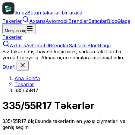
tkr.az
Bütün təkərlər bir arada
Təkərlər
Axtarış
Avtomobil
Brendlər
Satıcılar
Bloq
Əlaqə
Menyunu aç
Təkərlər
Axtarış
Avtomobil
Brendlər
Satıcılar
Bloq
Əlaqə
Biz təkər satışı həyata keçirmirik, sadəcə təklifləri bir
yerdə toplayırıq. Almaq üçün satıcılara müraciət edin.
Ətraflı
Ana Səhifə
Təkərlər
335/55R17
335/55R17
Təkərlər
335/55R17
ölçüsündə təkərlərin ən yaxşı qiymətləri və
geniş seçimi