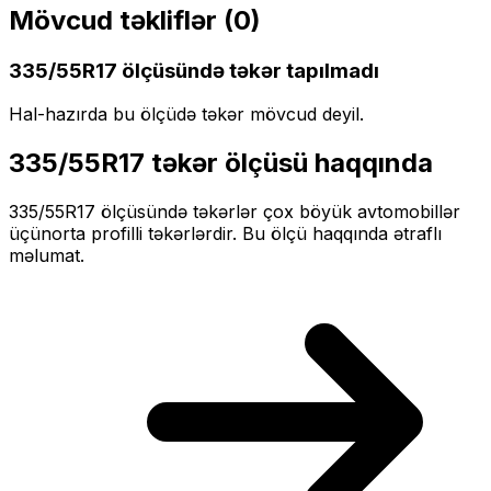
Mövcud təkliflər (
0
)
335/55R17
ölçüsündə təkər tapılmadı
Hal-hazırda bu ölçüdə təkər mövcud deyil.
335/55R17
təkər ölçüsü haqqında
335/55R17
ölçüsündə təkərlər
çox böyük
avtomobillər
üçün
orta profilli
təkərlərdir. Bu ölçü haqqında ətraflı
məlumat.