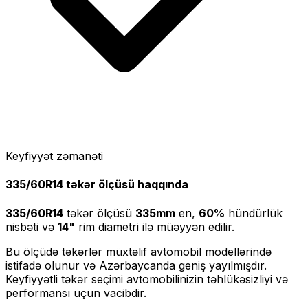
Keyfiyyət zəmanəti
335/60R14
təkər ölçüsü haqqında
335/60R14
təkər ölçüsü
335
mm
en,
60
%
hündürlük
nisbəti və
14
"
rim diametri ilə müəyyən edilir.
Bu ölçüdə təkərlər müxtəlif avtomobil modellərində
istifadə olunur və Azərbaycanda geniş yayılmışdır.
Keyfiyyətli təkər seçimi avtomobilinizin təhlükəsizliyi və
performansı üçün vacibdir.