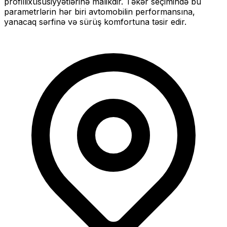
profilli
xüsusiyyətlərinə malikdir. Təkər seçimində bu
parametrlərin hər biri avtomobilin performansına,
yanacaq sərfinə və sürüş komfortuna təsir edir.