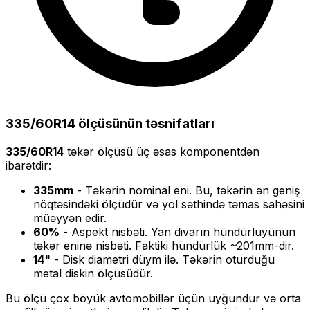
335/60R14
ölçüsünün təsnifatları
335/60R14
təkər ölçüsü üç əsas komponentdən
ibarətdir:
335
mm
- Təkərin nominal eni. Bu, təkərin ən geniş
nöqtəsindəki ölçüdür və yol səthində təmas sahəsini
müəyyən edir.
60
%
- Aspekt nisbəti. Yan divarın hündürlüyünün
təkər eninə nisbəti. Faktiki hündürlük ~
201
mm-dir.
14
"
- Disk diametri düym ilə. Təkərin oturduğu
metal diskin ölçüsüdür.
Bu ölçü
çox böyük
avtomobillər üçün uyğundur və
orta