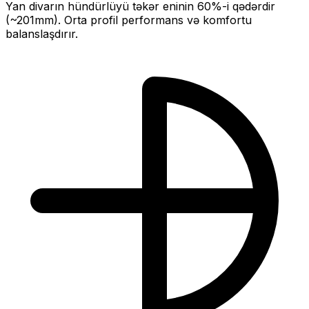
Yan divarın hündürlüyü təkər eninin
60
%-i qədərdir
(~
201
mm).
Orta profil performans və komfortu
balanslaşdırır.