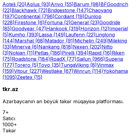
Aoteli
(20)
Aplus
(93)
Arivo
(55)
Barum
(98)
BFGoodrich
(22)
Blackhawk
(72)
Bridgestone
(147)
Chaoyang
(197)
Continental
(796)
Cordiant
(19)
Dunlop
(228)
Firestone
(6)
Fortuna
(2)
General
(23)
Goodride
(85)
Goodyear
(47)
Hankook
(319)
Horizon
(12)
Imperial
(5)
Kumho
(393)
Lassa
(149)
Laufenn
(22)
Linglong
(144)
Marshal
(68)
Matador
(91)
Michelin
(249)
Mileking
(33)
Minerva
(6)
Nankang
(818)
Nexen
(202)
Nitto
(3)
Nokian
(11)
Petlas
(186)
Pirelli
(394)
Rapid
(16)
Riken
(75)
Roadstone
(184)
RoadX
(77)
Sailun
(966)
Superia
(177)
Torero
(5)
Toyo
(35)
Tunga
Viking
(8)
Vinmax
(159)
Vitour
(227)
Westlake
(67)
Winrun
(114)
Yokohama
(1095)
Zeetex
(15)
tkr.az
Azərbaycanın ən böyük təkər müqayisə platforması.
7+
Satıcı
1000+
Təkər