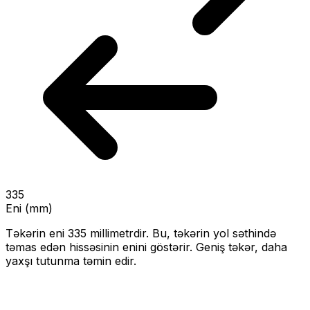
335
Eni (mm)
Təkərin eni
335
millimetrdir. Bu, təkərin yol səthində
təmas edən hissəsinin enini göstərir.
Geniş təkər, daha
yaxşı tutunma təmin edir.