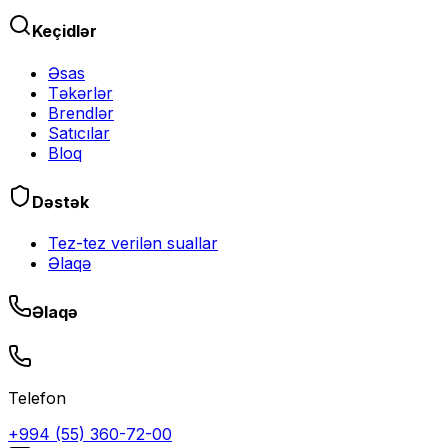
Keçidlər
Əsas
Təkərlər
Brendlər
Satıcılar
Bloq
Dəstək
Tez-tez verilən suallar
Əlaqə
Əlaqə
Telefon
+994 (55) 360-72-00