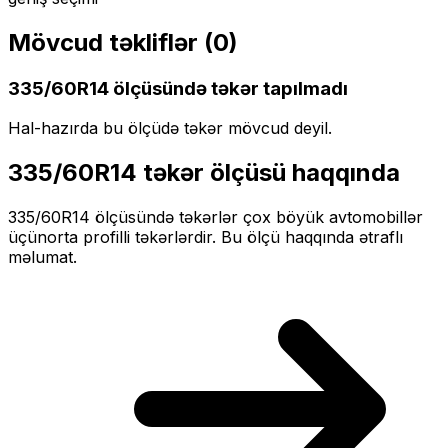
Mövcud təkliflər (
0
)
335/60R14
ölçüsündə təkər tapılmadı
Hal-hazırda bu ölçüdə təkər mövcud deyil.
335/60R14
təkər ölçüsü haqqında
335/60R14
ölçüsündə təkərlər
çox böyük
avtomobillər
üçün
orta profilli
təkərlərdir. Bu ölçü haqqında ətraflı
məlumat.