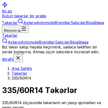
tkr.az
Bütün təkərlər bir arada
Təkərlər
Axtarış
Avtomobil
Brendlər
Satıcılar
Bloq
Əlaqə
Menyunu aç
Təkərlər
Axtarış
Avtomobil
Brendlər
Satıcılar
Bloq
Əlaqə
Biz təkər satışı həyata keçirmirik, sadəcə təklifləri bir
yerdə toplayırıq. Almaq üçün satıcılara müraciət edin.
Ətraflı
Ana Səhifə
Təkərlər
335/60R14
335/60R14
Təkərlər
335/60R14
ölçüsündə təkərlərin ən yaxşı qiymətləri və
geniş seçimi