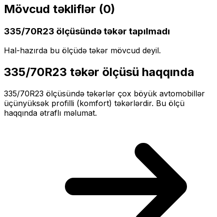
Mövcud təkliflər (
0
)
335/70R23
ölçüsündə təkər tapılmadı
Hal-hazırda bu ölçüdə təkər mövcud deyil.
335/70R23
təkər ölçüsü haqqında
335/70R23
ölçüsündə təkərlər
çox böyük
avtomobillər
üçün
yüksək profilli (komfort)
təkərlərdir. Bu ölçü
haqqında ətraflı məlumat.