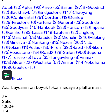
Aoteli
(20)
Aplus
(92)
Arivo
(55)
Barum
(97)
BFGoodrich
(22)
Blackhawk
(72)
Bridgestone
(147)
Chaoyang
(200)
Continental
(791)
Cordiant
(19)
Dunlop
(229)
Firestone
(6)
Fortuna
(2)
General
(23)
Goodride
(85)
Goodyear
(46)
Hankook
(323)
Horizon
(12)
Imperial
(5)
Kumho
(393)
Lassa
(148)
Laufenn
(22)
Linglong
(143)
Marshal
(68)
Matador
(90)
Michelin
(246)
Mileking
(33)
Minerva
(6)
Nankang
(815)
Nexen
(202)
Nitto
(3)
Nokian
(11)
Petlas
(186)
Pirelli
(392)
Rapid
(16)
Riken
(75)
Roadstone
(184)
RoadX
(78)
Sailun
(966)
Superia
(177)
Torero
(5)
Toyo
(35)
Tunga
Viking
(8)
Vinmax
(158)
Vitour
(227)
Westlake
(67)
Winrun
(114)
Yokohama
(1090)
Zeetex
(15)
tkr.az
Azərbaycanın ən böyük təkər müqayisə platforması.
7+
Satıcı
1000+
Təkər