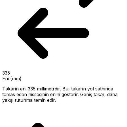
335
Eni (mm)
Təkərin eni
335
millimetrdir. Bu, təkərin yol səthində
təmas edən hissəsinin enini göstərir.
Geniş təkər, daha
yaxşı tutunma təmin edir.