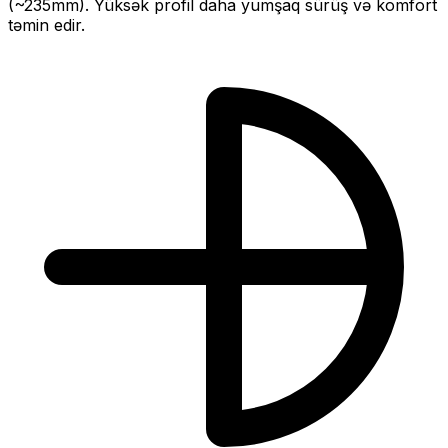
(~
235
mm).
Yüksək profil daha yumşaq sürüş və komfort
təmin edir.