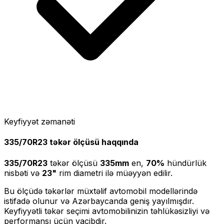
Keyfiyyət zəmanəti
335/70R23
təkər ölçüsü haqqında
335/70R23
təkər ölçüsü
335
mm
en,
70
%
hündürlük
nisbəti və
23
"
rim diametri ilə müəyyən edilir.
Bu ölçüdə təkərlər müxtəlif avtomobil modellərində
istifadə olunur və Azərbaycanda geniş yayılmışdır.
Keyfiyyətli təkər seçimi avtomobilinizin təhlükəsizliyi və
performansı üçün vacibdir.