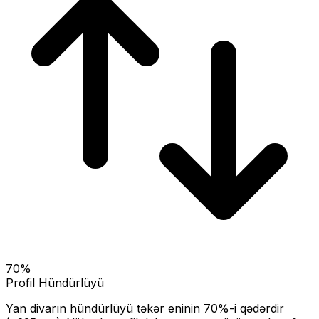
70
%
Profil Hündürlüyü
Yan divarın hündürlüyü təkər eninin
70
%-i qədərdir