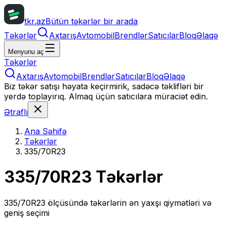
tkr.az
Bütün təkərlər bir arada
Təkərlər
Axtarış
Avtomobil
Brendlər
Satıcılar
Bloq
Əlaqə
Menyunu aç
Təkərlər
Axtarış
Avtomobil
Brendlər
Satıcılar
Bloq
Əlaqə
Biz təkər satışı həyata keçirmirik, sadəcə təklifləri bir
yerdə toplayırıq. Almaq üçün satıcılara müraciət edin.
Ətraflı
Ana Səhifə
Təkərlər
335/70R23
335/70R23
Təkərlər
335/70R23
ölçüsündə təkərlərin ən yaxşı qiymətləri və
geniş seçimi