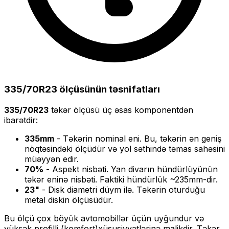
335/70R23
ölçüsünün təsnifatları
335/70R23
təkər ölçüsü üç əsas komponentdən
ibarətdir:
335
mm
- Təkərin nominal eni. Bu, təkərin ən geniş
nöqtəsindəki ölçüdür və yol səthində təmas sahəsini
müəyyən edir.
70
%
- Aspekt nisbəti. Yan divarın hündürlüyünün
təkər eninə nisbəti. Faktiki hündürlük ~
235
mm-dir.
23
"
- Disk diametri düym ilə. Təkərin oturduğu
metal diskin ölçüsüdür.
Bu ölçü
çox böyük
avtomobillər üçün uyğundur və
yüksək profilli (komfort)
xüsusiyyətlərinə malikdir. Təkər