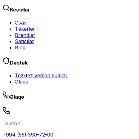
Keçidlər
Əsas
Təkərlər
Brendlər
Satıcılar
Bloq
Dəstək
Tez-tez verilən suallar
Əlaqə
Əlaqə
Telefon
+994 (55) 360-72-00