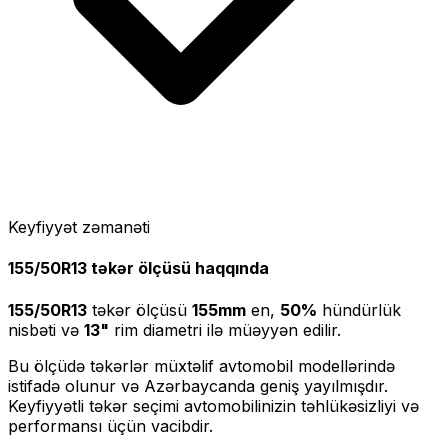
Keyfiyyət zəmanəti
155/50R13
təkər ölçüsü haqqında
155/50R13
təkər ölçüsü
155
mm
en,
50
%
hündürlük
nisbəti və
13
"
rim diametri ilə müəyyən edilir.
Bu ölçüdə təkərlər müxtəlif avtomobil modellərində
istifadə olunur və Azərbaycanda geniş yayılmışdır.
Keyfiyyətli təkər seçimi avtomobilinizin təhlükəsizliyi və
performansı üçün vacibdir.