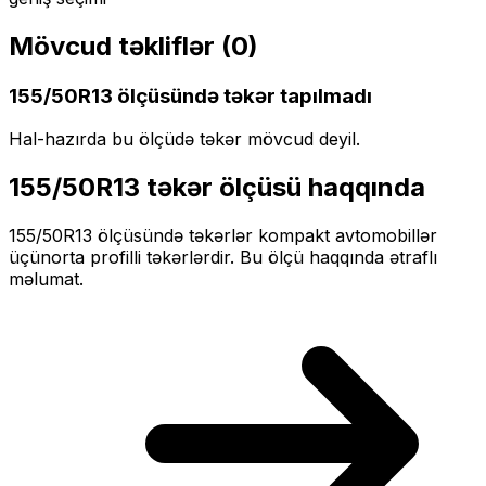
Mövcud təkliflər (
0
)
155/50R13
ölçüsündə təkər tapılmadı
Hal-hazırda bu ölçüdə təkər mövcud deyil.
155/50R13
təkər ölçüsü haqqında
155/50R13
ölçüsündə təkərlər
kompakt
avtomobillər
üçün
orta profilli
təkərlərdir. Bu ölçü haqqında ətraflı
məlumat.