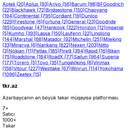
Aoteli
(20)
Aplus
(93)
Arivo
(56)
Barum
(98)
BFGoodrich
(22)
Blackhawk
(72)
Bridgestone
(150)
Chaoyang
(194)
Continental
(795)
Cordiant
(19)
Dunlop
(229)
Firestone
(6)
Fortuna
(2)
General
(23)
Goodride
(85)
Goodyear
(47)
Hankook
(322)
Horizon
(12)
Imperial
(5)
Kumho
(393)
Lassa
(150)
Laufenn
(22)
Linglong
(144)
Marshal
(68)
Matador
(92)
Michelin
(251)
Mileking
(33)
Minerva
(6)
Nankang
(822)
Nexen
(203)
Nitto
(3)
Nokian
(11)
Petlas
(185)
Pirelli
(394)
Rapid
(16)
Riken
(75)
Roadstone
(184)
RoadX
(77)
Sailun
(964)
Superia
(177)
Torero
(5)
Toyo
(35)
Tunga
Viking
(8)
Vinmax
(158)
Vitour
(227)
Westlake
(67)
Winrun
(114)
Yokohama
(1096)
Zeetex
(15)
tkr.az
Azərbaycanın ən böyük təkər müqayisə platforması.
7+
Satıcı
1000+
Təkər