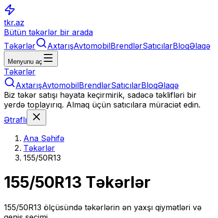
tkr.az
Bütün təkərlər bir arada
Təkərlər
Axtarış
Avtomobil
Brendlər
Satıcılar
Bloq
Əlaqə
Menyunu aç
Təkərlər
Axtarış
Avtomobil
Brendlər
Satıcılar
Bloq
Əlaqə
Biz təkər satışı həyata keçirmirik, sadəcə təklifləri bir
yerdə toplayırıq. Almaq üçün satıcılara müraciət edin.
Ətraflı
Ana Səhifə
Təkərlər
155/50R13
155/50R13
Təkərlər
155/50R13
ölçüsündə təkərlərin ən yaxşı qiymətləri və
geniş seçimi