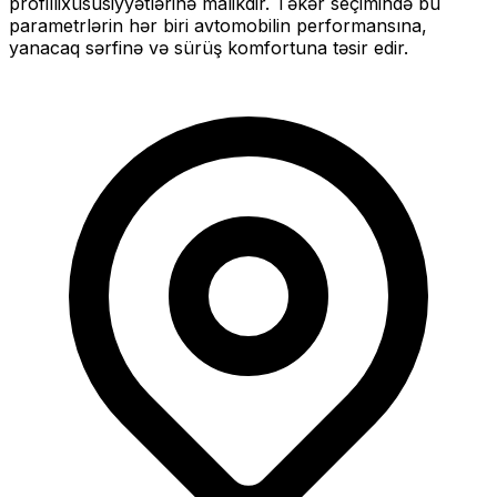
profilli
xüsusiyyətlərinə malikdir. Təkər seçimində bu
parametrlərin hər biri avtomobilin performansına,
yanacaq sərfinə və sürüş komfortuna təsir edir.