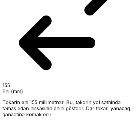
155
Eni (mm)
Təkərin eni
155
millimetrdir. Bu, təkərin yol səthində
təmas edən hissəsinin enini göstərir.
Dar təkər, yanacaq
qənaətinə kömək edir.