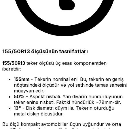
155/50R13
ölçüsünün təsnifatları
155/50R13
təkər ölçüsü üç əsas komponentdən
ibarətdir:
155
mm
- Təkərin nominal eni. Bu, təkərin ən geniş
nöqtəsindəki ölçüdür və yol səthində təmas sahəsini
müəyyən edir.
50
%
- Aspekt nisbəti. Yan divarın hündürlüyünün
təkər eninə nisbəti. Faktiki hündürlük ~
78
mm-dir.
13
"
- Disk diametri düym ilə. Təkərin oturduğu
metal diskin ölçüsüdür.
Bu ölçü
kompakt
avtomobillər üçün uyğundur və
orta