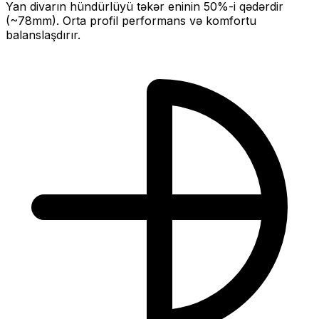
Yan divarın hündürlüyü təkər eninin
50
%-i qədərdir
(~
78
mm).
Orta profil performans və komfortu
balanslaşdırır.