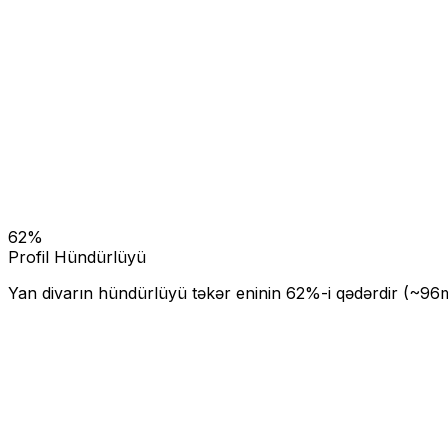
62
%
Profil Hündürlüyü
Yan divarın hündürlüyü təkər eninin
62
%-i qədərdir (~
96