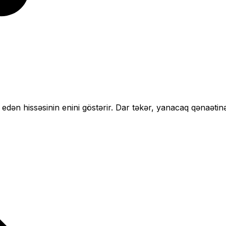
 edən hissəsinin enini göstərir.
Dar təkər, yanacaq qənaətinə