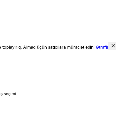
də toplayırıq. Almaq üçün satıcılara müraciət edin.
Ətraflı
iş seçimi