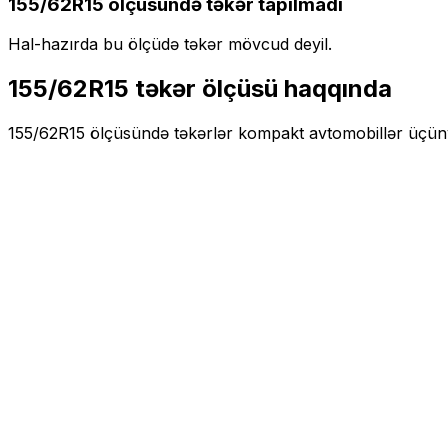
155/62R15
ölçüsündə təkər tapılmadı
Hal-hazırda bu ölçüdə təkər mövcud deyil.
155/62R15
təkər ölçüsü haqqında
155/62R15
ölçüsündə təkərlər
kompakt
avtomobillər üçün