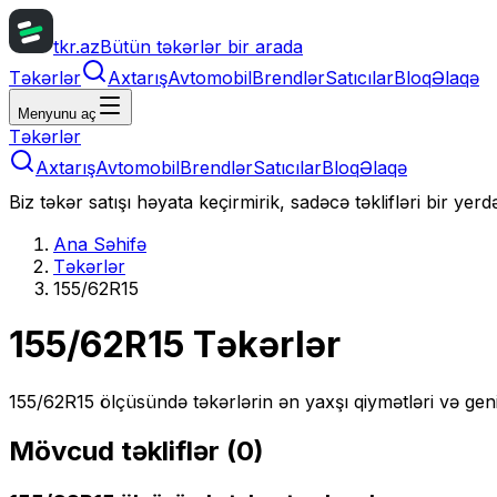
tkr.az
Bütün təkərlər bir arada
Təkərlər
Axtarış
Avtomobil
Brendlər
Satıcılar
Bloq
Əlaqə
Menyunu aç
Təkərlər
Axtarış
Avtomobil
Brendlər
Satıcılar
Bloq
Əlaqə
Biz təkər satışı həyata keçirmirik, sadəcə təklifləri bir yer
Ana Səhifə
Təkərlər
155/62R15
155/62R15
Təkərlər
155/62R15
ölçüsündə təkərlərin ən yaxşı qiymətləri və gen
Mövcud təkliflər (
0
)