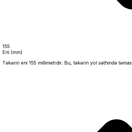
155
Eni (mm)
Təkərin eni
155
millimetrdir. Bu, təkərin yol səthində təmas