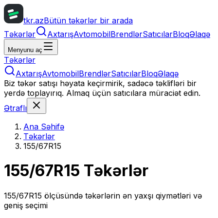
tkr.az
Bütün təkərlər bir arada
Təkərlər
Axtarış
Avtomobil
Brendlər
Satıcılar
Bloq
Əlaqə
Menyunu aç
Təkərlər
Axtarış
Avtomobil
Brendlər
Satıcılar
Bloq
Əlaqə
Biz təkər satışı həyata keçirmirik, sadəcə təklifləri bir
yerdə toplayırıq. Almaq üçün satıcılara müraciət edin.
Ətraflı
Ana Səhifə
Təkərlər
155/67R15
155/67R15
Təkərlər
155/67R15
ölçüsündə təkərlərin ən yaxşı qiymətləri və
geniş seçimi