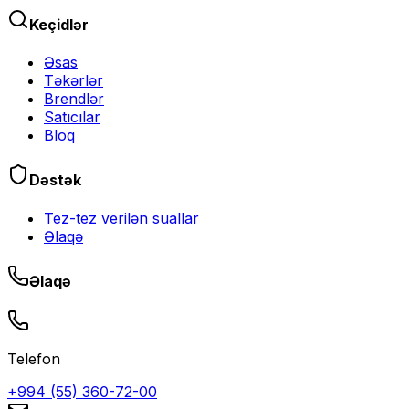
Keçidlər
Əsas
Təkərlər
Brendlər
Satıcılar
Bloq
Dəstək
Tez-tez verilən suallar
Əlaqə
Əlaqə
Telefon
+994 (55) 360-72-00