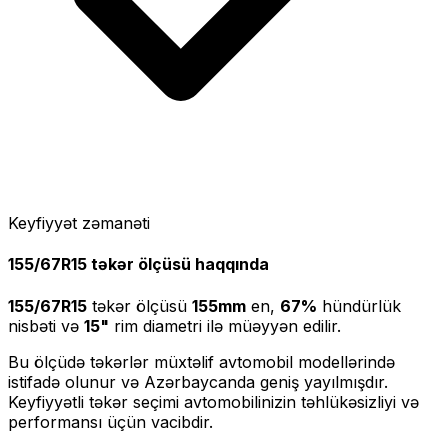
Keyfiyyət zəmanəti
155/67R15
təkər ölçüsü haqqında
155/67R15
təkər ölçüsü
155
mm
en,
67
%
hündürlük
nisbəti və
15
"
rim diametri ilə müəyyən edilir.
Bu ölçüdə təkərlər müxtəlif avtomobil modellərində
istifadə olunur və Azərbaycanda geniş yayılmışdır.
Keyfiyyətli təkər seçimi avtomobilinizin təhlükəsizliyi və
performansı üçün vacibdir.