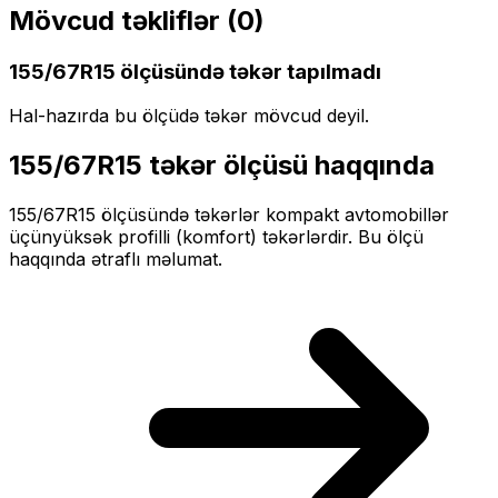
Mövcud təkliflər (
0
)
155/67R15
ölçüsündə təkər tapılmadı
Hal-hazırda bu ölçüdə təkər mövcud deyil.
155/67R15
təkər ölçüsü haqqında
155/67R15
ölçüsündə təkərlər
kompakt
avtomobillər
üçün
yüksək profilli (komfort)
təkərlərdir. Bu ölçü
haqqında ətraflı məlumat.