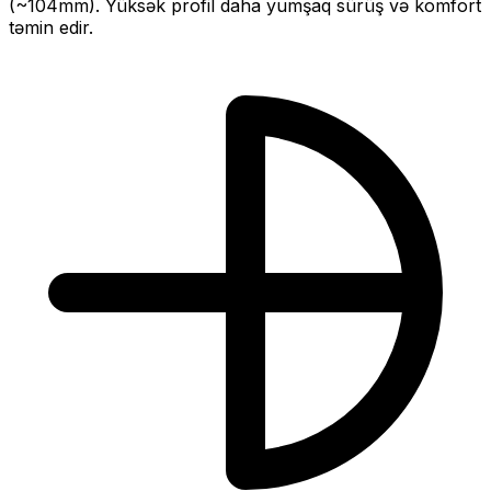
(~
104
mm).
Yüksək profil daha yumşaq sürüş və komfort
təmin edir.