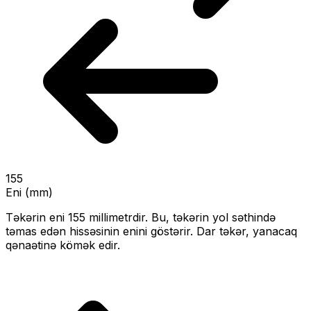
155
Eni (mm)
Təkərin eni
155
millimetrdir. Bu, təkərin yol səthində
təmas edən hissəsinin enini göstərir.
Dar təkər, yanacaq
qənaətinə kömək edir.