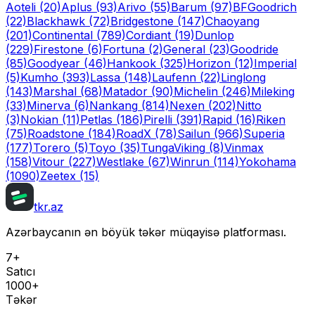
Aoteli
(20)
Aplus
(93)
Arivo
(55)
Barum
(97)
BFGoodrich
(22)
Blackhawk
(72)
Bridgestone
(147)
Chaoyang
(201)
Continental
(789)
Cordiant
(19)
Dunlop
(229)
Firestone
(6)
Fortuna
(2)
General
(23)
Goodride
(85)
Goodyear
(46)
Hankook
(325)
Horizon
(12)
Imperial
(5)
Kumho
(393)
Lassa
(148)
Laufenn
(22)
Linglong
(143)
Marshal
(68)
Matador
(90)
Michelin
(246)
Mileking
(33)
Minerva
(6)
Nankang
(814)
Nexen
(202)
Nitto
(3)
Nokian
(11)
Petlas
(186)
Pirelli
(391)
Rapid
(16)
Riken
(75)
Roadstone
(184)
RoadX
(78)
Sailun
(966)
Superia
(177)
Torero
(5)
Toyo
(35)
Tunga
Viking
(8)
Vinmax
(158)
Vitour
(227)
Westlake
(67)
Winrun
(114)
Yokohama
(1090)
Zeetex
(15)
tkr.az
Azərbaycanın ən böyük təkər müqayisə platforması.
7+
Satıcı
1000+
Təkər