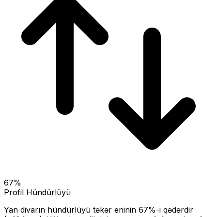
67
%
Profil Hündürlüyü
Yan divarın hündürlüyü təkər eninin
67
%-i qədərdir