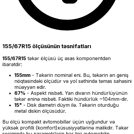
155/67R15
ölçüsünün təsnifatları
155/67R15
təkər ölçüsü üç əsas komponentdən
ibarətdir:
155
mm
- Təkərin nominal eni. Bu, təkərin ən geniş
nöqtəsindəki ölçüdür və yol səthində təmas sahəsini
müəyyən edir.
67
%
- Aspekt nisbəti. Yan divarın hündürlüyünün
təkər eninə nisbəti. Faktiki hündürlük ~
104
mm-dir.
15
"
- Disk diametri düym ilə. Təkərin oturduğu
metal diskin ölçüsüdür.
Bu ölçü
kompakt
avtomobillər üçün uyğundur və
yüksək profilli (komfort)
xüsusiyyətlərinə malikdir. Təkər
seçimində bu parametrlərin hər biri avtomobilin