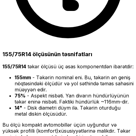
155/75R14
ölçüsünün təsnifatları
155/75R14
təkər ölçüsü üç əsas komponentdən ibarətdir:
155
mm
- Təkərin nominal eni. Bu, təkərin ən geniş
nöqtəsindəki ölçüdür və yol səthində təmas sahəsini
müəyyən edir.
75
%
- Aspekt nisbəti. Yan divarın hündürlüyünün
təkər eninə nisbəti. Faktiki hündürlük ~
116
mm-dir.
14
"
- Disk diametri düym ilə. Təkərin oturduğu
metal diskin ölçüsüdür.
Bu ölçü
kompakt
avtomobillər üçün uyğundur və
yüksək profilli (komfort)
xüsusiyyətlərinə malikdir. Təkər