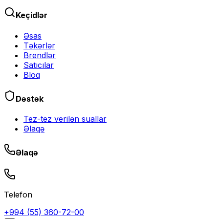
Keçidlər
Əsas
Təkərlər
Brendlər
Satıcılar
Bloq
Dəstək
Tez-tez verilən suallar
Əlaqə
Əlaqə
Telefon
+994 (55) 360-72-00