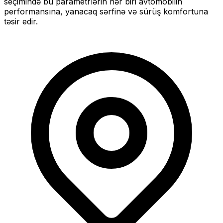
seçimində bu parametrlərin hər biri avtomobilin
performansına, yanacaq sərfinə və sürüş komfortuna
təsir edir.