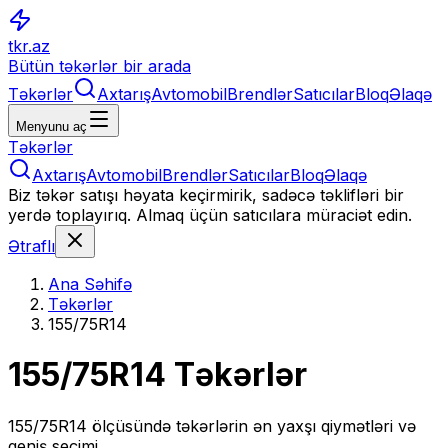
tkr.az
Bütün təkərlər bir arada
Təkərlər
Axtarış
Avtomobil
Brendlər
Satıcılar
Bloq
Əlaqə
Menyunu aç
Təkərlər
Axtarış
Avtomobil
Brendlər
Satıcılar
Bloq
Əlaqə
Biz təkər satışı həyata keçirmirik, sadəcə təklifləri bir
yerdə toplayırıq. Almaq üçün satıcılara müraciət edin.
Ətraflı
Ana Səhifə
Təkərlər
155/75R14
155/75R14
Təkərlər
155/75R14
ölçüsündə təkərlərin ən yaxşı qiymətləri və
geniş seçimi