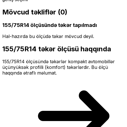
Mövcud təkliflər (
0
)
155/75R14
ölçüsündə təkər tapılmadı
Hal-hazırda bu ölçüdə təkər mövcud deyil.
155/75R14
təkər ölçüsü haqqında
155/75R14
ölçüsündə təkərlər
kompakt
avtomobillər
üçün
yüksək profilli (komfort)
təkərlərdir. Bu ölçü
haqqında ətraflı məlumat.