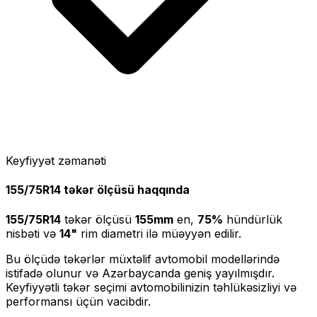
Keyfiyyət zəmanəti
155/75R14
təkər ölçüsü haqqında
155/75R14
təkər ölçüsü
155
mm
en,
75
%
hündürlük
nisbəti və
14
"
rim diametri ilə müəyyən edilir.
Bu ölçüdə təkərlər müxtəlif avtomobil modellərində
istifadə olunur və Azərbaycanda geniş yayılmışdır.
Keyfiyyətli təkər seçimi avtomobilinizin təhlükəsizliyi və
performansı üçün vacibdir.