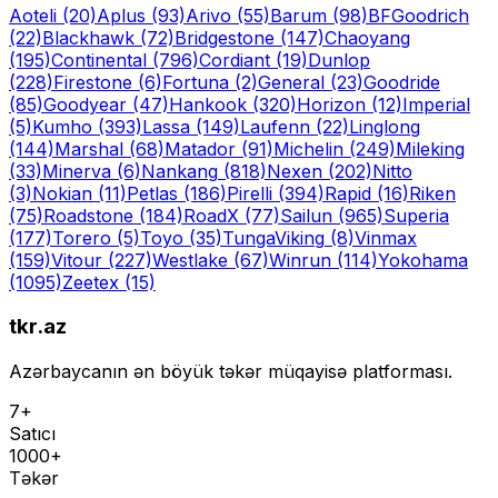
Aoteli
(20)
Aplus
(93)
Arivo
(55)
Barum
(98)
BFGoodrich
(22)
Blackhawk
(72)
Bridgestone
(147)
Chaoyang
(195)
Continental
(796)
Cordiant
(19)
Dunlop
(228)
Firestone
(6)
Fortuna
(2)
General
(23)
Goodride
(85)
Goodyear
(47)
Hankook
(320)
Horizon
(12)
Imperial
(5)
Kumho
(393)
Lassa
(149)
Laufenn
(22)
Linglong
(144)
Marshal
(68)
Matador
(91)
Michelin
(249)
Mileking
(33)
Minerva
(6)
Nankang
(818)
Nexen
(202)
Nitto
(3)
Nokian
(11)
Petlas
(186)
Pirelli
(394)
Rapid
(16)
Riken
(75)
Roadstone
(184)
RoadX
(77)
Sailun
(965)
Superia
(177)
Torero
(5)
Toyo
(35)
Tunga
Viking
(8)
Vinmax
(159)
Vitour
(227)
Westlake
(67)
Winrun
(114)
Yokohama
(1095)
Zeetex
(15)
tkr.az
Azərbaycanın ən böyük təkər müqayisə platforması.
7+
Satıcı
1000+
Təkər