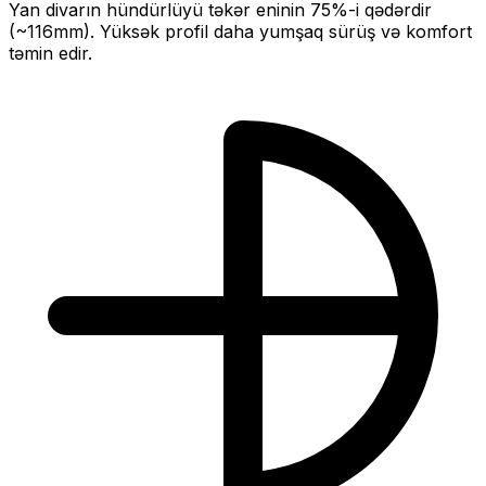
Yan divarın hündürlüyü təkər eninin
75
%-i qədərdir
(~
116
mm).
Yüksək profil daha yumşaq sürüş və komfort
təmin edir.