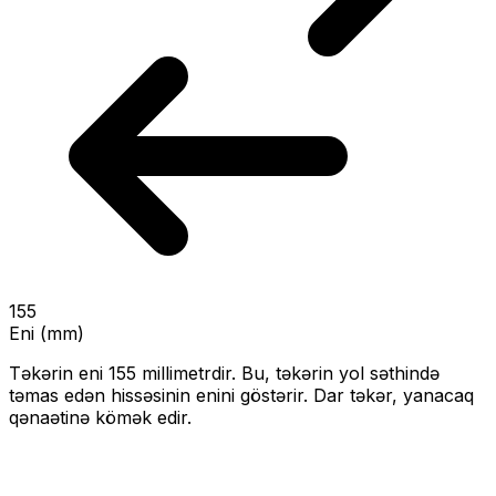
155
Eni (mm)
Təkərin eni
155
millimetrdir. Bu, təkərin yol səthində
təmas edən hissəsinin enini göstərir.
Dar təkər, yanacaq
qənaətinə kömək edir.