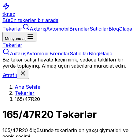
tkr.az
Bütün təkərlər bir arada
Təkərlər
Axtarış
Avtomobil
Brendlər
Satıcılar
Bloq
Əlaqə
Menyunu aç
Təkərlər
Axtarış
Avtomobil
Brendlər
Satıcılar
Bloq
Əlaqə
Biz təkər satışı həyata keçirmirik, sadəcə təklifləri bir
yerdə toplayırıq. Almaq üçün satıcılara müraciət edin.
Ətraflı
Ana Səhifə
Təkərlər
165/47R20
165/47R20
Təkərlər
165/47R20
ölçüsündə təkərlərin ən yaxşı qiymətləri və
geniş seçimi