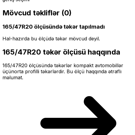
Mövcud təkliflər (
0
)
165/47R20
ölçüsündə təkər tapılmadı
Hal-hazırda bu ölçüdə təkər mövcud deyil.
165/47R20
təkər ölçüsü haqqında
165/47R20
ölçüsündə təkərlər
kompakt
avtomobillər
üçün
orta profilli
təkərlərdir. Bu ölçü haqqında ətraflı
məlumat.