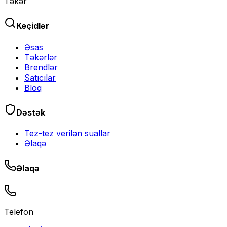
Təkər
Keçidlər
Əsas
Təkərlər
Brendlər
Satıcılar
Bloq
Dəstək
Tez-tez verilən suallar
Əlaqə
Əlaqə
Telefon