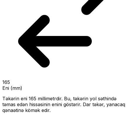
165
Eni (mm)
Təkərin eni
165
millimetrdir. Bu, təkərin yol səthində
təmas edən hissəsinin enini göstərir.
Dar təkər, yanacaq
qənaətinə kömək edir.