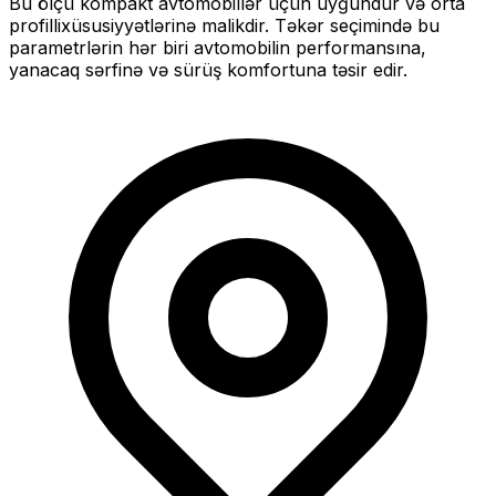
Bu ölçü
kompakt
avtomobillər üçün uyğundur və
orta
profilli
xüsusiyyətlərinə malikdir. Təkər seçimində bu
parametrlərin hər biri avtomobilin performansına,
yanacaq sərfinə və sürüş komfortuna təsir edir.