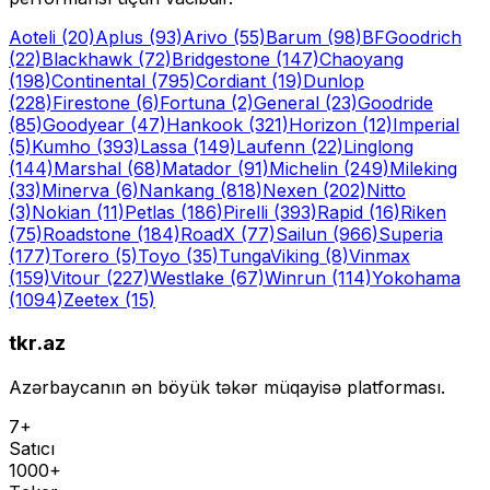
Aoteli
(20)
Aplus
(93)
Arivo
(55)
Barum
(98)
BFGoodrich
(22)
Blackhawk
(72)
Bridgestone
(147)
Chaoyang
(198)
Continental
(795)
Cordiant
(19)
Dunlop
(228)
Firestone
(6)
Fortuna
(2)
General
(23)
Goodride
(85)
Goodyear
(47)
Hankook
(321)
Horizon
(12)
Imperial
(5)
Kumho
(393)
Lassa
(149)
Laufenn
(22)
Linglong
(144)
Marshal
(68)
Matador
(91)
Michelin
(249)
Mileking
(33)
Minerva
(6)
Nankang
(818)
Nexen
(202)
Nitto
(3)
Nokian
(11)
Petlas
(186)
Pirelli
(393)
Rapid
(16)
Riken
(75)
Roadstone
(184)
RoadX
(77)
Sailun
(966)
Superia
(177)
Torero
(5)
Toyo
(35)
Tunga
Viking
(8)
Vinmax
(159)
Vitour
(227)
Westlake
(67)
Winrun
(114)
Yokohama
(1094)
Zeetex
(15)
tkr.az
Azərbaycanın ən böyük təkər müqayisə platforması.
7+
Satıcı
1000+