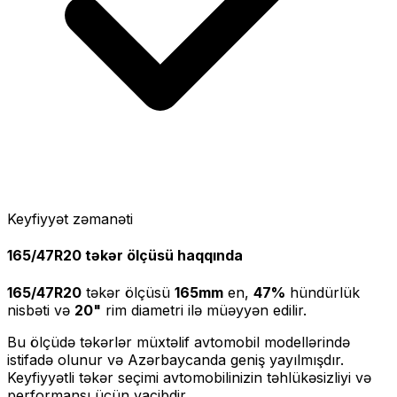
Keyfiyyət zəmanəti
165/47R20
təkər ölçüsü haqqında
165/47R20
təkər ölçüsü
165
mm
en,
47
%
hündürlük
nisbəti və
20
"
rim diametri ilə müəyyən edilir.
Bu ölçüdə təkərlər müxtəlif avtomobil modellərində
istifadə olunur və Azərbaycanda geniş yayılmışdır.
Keyfiyyətli təkər seçimi avtomobilinizin təhlükəsizliyi və
performansı üçün vacibdir.