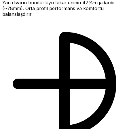
Yan divarın hündürlüyü təkər eninin
47
%-i qədərdir
(~
78
mm).
Orta profil performans və komfortu
balanslaşdırır.