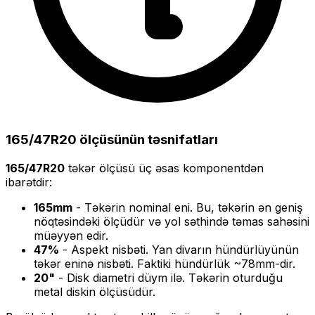
165/47R20
ölçüsünün təsnifatları
165/47R20
təkər ölçüsü üç əsas komponentdən
ibarətdir:
165
mm
- Təkərin nominal eni. Bu, təkərin ən geniş
nöqtəsindəki ölçüdür və yol səthində təmas sahəsini
müəyyən edir.
47
%
- Aspekt nisbəti. Yan divarın hündürlüyünün
təkər eninə nisbəti. Faktiki hündürlük ~
78
mm-dir.
20
"
- Disk diametri düym ilə. Təkərin oturduğu
metal diskin ölçüsüdür.