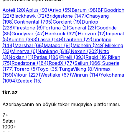
Aoteli
(20)
Aplus
(93)
Arivo
(55)
Barum
(98)
BFGoodrich
(22)
Blackhawk
(72)
Bridgestone
(147)
Chaoyang
(198)
Continental
(795)
Cordiant
(19)
Dunlop
(228)
Firestone
(6)
Fortuna
(2)
General
(23)
Goodride
(85)
Goodyear
(47)
Hankook
(321)
Horizon
(12)
Imperial
(5)
Kumho
(393)
Lassa
(149)
Laufenn
(22)
Linglong
(144)
Marshal
(68)
Matador
(91)
Michelin
(249)
Mileking
(33)
Minerva
(6)
Nankang
(818)
Nexen
(202)
Nitto
(3)
Nokian
(11)
Petlas
(186)
Pirelli
(393)
Rapid
(16)
Riken
(75)
Roadstone
(184)
RoadX
(77)
Sailun
(966)
Superia
(177)
Torero
(5)
Toyo
(35)
Tunga
Viking
(8)
Vinmax
(159)
Vitour
(227)
Westlake
(67)
Winrun
(114)
Yokohama
(1094)
Zeetex
(15)
tkr.az
Azərbaycanın ən böyük təkər müqayisə platforması.
7+
Satıcı
1000+