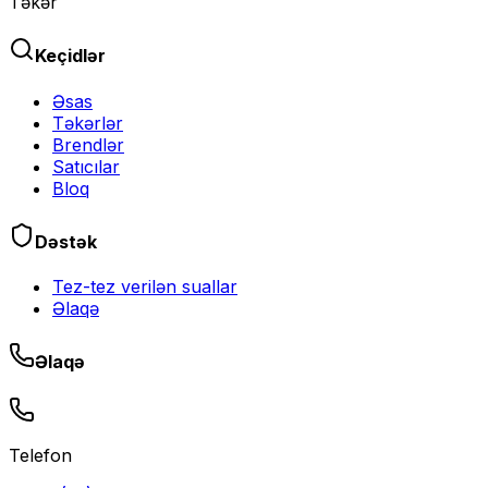
Təkər
Keçidlər
Əsas
Təkərlər
Brendlər
Satıcılar
Bloq
Dəstək
Tez-tez verilən suallar
Əlaqə
Əlaqə
Telefon