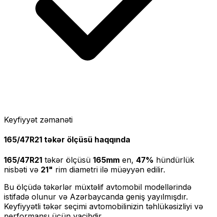
Keyfiyyət zəmanəti
165/47R21
təkər ölçüsü haqqında
165/47R21
təkər ölçüsü
165
mm
en,
47
%
hündürlük
nisbəti və
21
"
rim diametri ilə müəyyən edilir.
Bu ölçüdə təkərlər müxtəlif avtomobil modellərində
istifadə olunur və Azərbaycanda geniş yayılmışdır.
Keyfiyyətli təkər seçimi avtomobilinizin təhlükəsizliyi və
performansı üçün vacibdir.