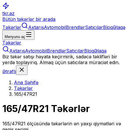
tkr.az
Bütün təkərlər bir arada
Təkərlər
Axtarış
Avtomobil
Brendlər
Satıcılar
Bloq
Əlaqə
Menyunu aç
Təkərlər
Axtarış
Avtomobil
Brendlər
Satıcılar
Bloq
Əlaqə
Biz təkər satışı həyata keçirmirik, sadəcə təklifləri bir
yerdə toplayırıq. Almaq üçün satıcılara müraciət edin.
Ətraflı
Ana Səhifə
Təkərlər
165/47R21
165/47R21
Təkərlər
165/47R21
ölçüsündə təkərlərin ən yaxşı qiymətləri və
geniş seçimi