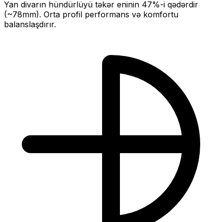
Yan divarın hündürlüyü təkər eninin
47
%-i qədərdir
(~
78
mm).
Orta profil performans və komfortu
balanslaşdırır.