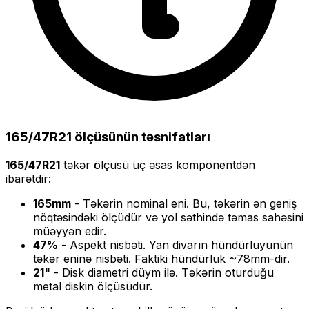
165/47R21
ölçüsünün təsnifatları
165/47R21
təkər ölçüsü üç əsas komponentdən
ibarətdir:
165
mm
- Təkərin nominal eni. Bu, təkərin ən geniş
nöqtəsindəki ölçüdür və yol səthində təmas sahəsini
müəyyən edir.
47
%
- Aspekt nisbəti. Yan divarın hündürlüyünün
təkər eninə nisbəti. Faktiki hündürlük ~
78
mm-dir.
21
"
- Disk diametri düym ilə. Təkərin oturduğu
metal diskin ölçüsüdür.