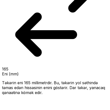
165
Eni (mm)
Təkərin eni
165
millimetrdir. Bu, təkərin yol səthində
təmas edən hissəsinin enini göstərir.
Dar təkər, yanacaq
qənaətinə kömək edir.