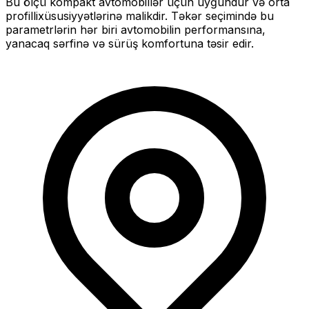
Bu ölçü
kompakt
avtomobillər üçün uyğundur və
orta
profilli
xüsusiyyətlərinə malikdir. Təkər seçimində bu
parametrlərin hər biri avtomobilin performansına,
yanacaq sərfinə və sürüş komfortuna təsir edir.