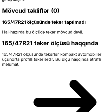
Mövcud təkliflər (
0
)
165/47R21
ölçüsündə təkər tapılmadı
Hal-hazırda bu ölçüdə təkər mövcud deyil.
165/47R21
təkər ölçüsü haqqında
165/47R21
ölçüsündə təkərlər
kompakt
avtomobillər
üçün
orta profilli
təkərlərdir. Bu ölçü haqqında ətraflı
məlumat.