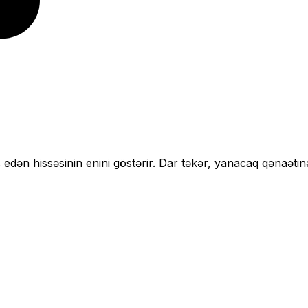
 edən hissəsinin enini göstərir.
Dar təkər, yanacaq qənaətin