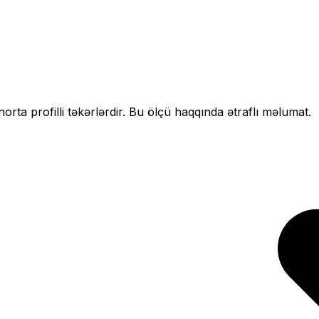
n
orta profilli
təkərlərdir. Bu ölçü haqqında ətraflı məlumat.