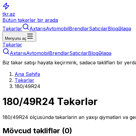
tkr.az
Bütün təkərlər bir arada
Təkərlər
Axtarış
Avtomobil
Brendlər
Satıcılar
Bloq
Əlaqə
Menyunu aç
Təkərlər
Axtarış
Avtomobil
Brendlər
Satıcılar
Bloq
Əlaqə
Biz təkər satışı həyata keçirmirik, sadəcə təklifləri bir yer
Ana Səhifə
Təkərlər
180/49R24
180/49R24
Təkərlər
180/49R24
ölçüsündə təkərlərin ən yaxşı qiymətləri və ge
Mövcud təkliflər (
0
)