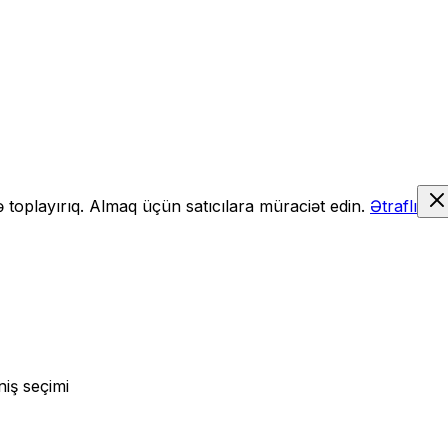
də toplayırıq. Almaq üçün satıcılara müraciət edin.
Ətraflı
niş seçimi