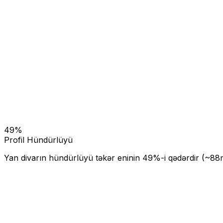
49
%
Profil Hündürlüyü
Yan divarın hündürlüyü təkər eninin
49
%-i qədərdir (~
88