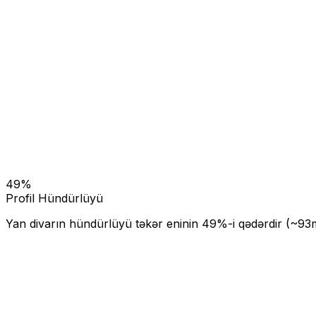
49
%
Profil Hündürlüyü
Yan divarın hündürlüyü təkər eninin
49
%-i qədərdir (~
93