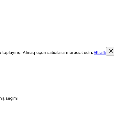
də toplayırıq. Almaq üçün satıcılara müraciət edin.
Ətraflı
niş seçimi