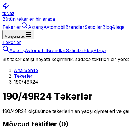
tkr.az
Bütün təkərlər bir arada
Təkərlər
Axtarış
Avtomobil
Brendlər
Satıcılar
Bloq
Əlaqə
Menyunu aç
Təkərlər
Axtarış
Avtomobil
Brendlər
Satıcılar
Bloq
Əlaqə
Biz təkər satışı həyata keçirmirik, sadəcə təklifləri bir yer
Ana Səhifə
Təkərlər
190/49R24
190/49R24
Təkərlər
190/49R24
ölçüsündə təkərlərin ən yaxşı qiymətləri və ge
Mövcud təkliflər (
0
)