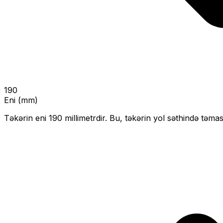
190
Eni (mm)
Təkərin eni
190
millimetrdir. Bu, təkərin yol səthində təmas