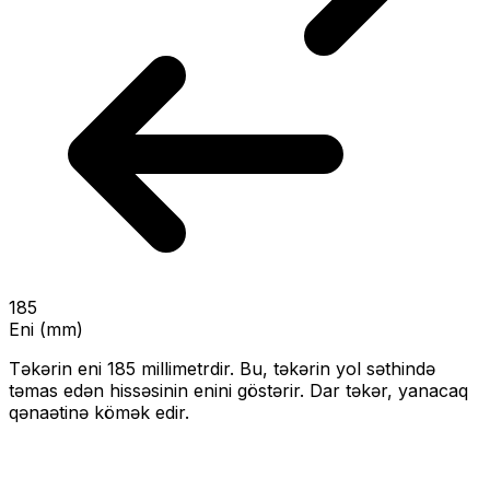
185
Eni (mm)
Təkərin eni
185
millimetrdir. Bu, təkərin yol səthində
təmas edən hissəsinin enini göstərir.
Dar təkər, yanacaq
qənaətinə kömək edir.