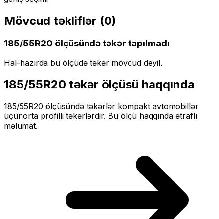
Mövcud təkliflər (
0
)
185/55R20
ölçüsündə təkər tapılmadı
Hal-hazırda bu ölçüdə təkər mövcud deyil.
185/55R20
təkər ölçüsü haqqında
185/55R20
ölçüsündə təkərlər
kompakt
avtomobillər
üçün
orta profilli
təkərlərdir. Bu ölçü haqqında ətraflı
məlumat.