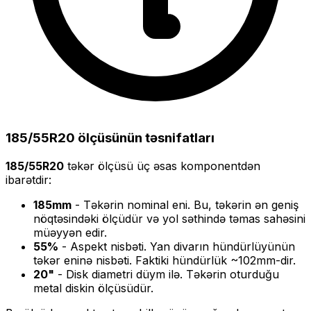
185/55R20
ölçüsünün təsnifatları
185/55R20
təkər ölçüsü üç əsas komponentdən
ibarətdir:
185
mm
- Təkərin nominal eni. Bu, təkərin ən geniş
nöqtəsindəki ölçüdür və yol səthində təmas sahəsini
müəyyən edir.
55
%
- Aspekt nisbəti. Yan divarın hündürlüyünün
təkər eninə nisbəti. Faktiki hündürlük ~
102
mm-dir.
20
"
- Disk diametri düym ilə. Təkərin oturduğu
metal diskin ölçüsüdür.