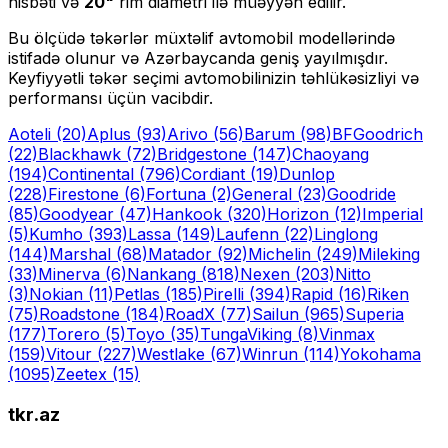
nisbəti və
20
"
rim diametri ilə müəyyən edilir.
Bu ölçüdə təkərlər müxtəlif avtomobil modellərində
istifadə olunur və Azərbaycanda geniş yayılmışdır.
Keyfiyyətli təkər seçimi avtomobilinizin təhlükəsizliyi və
performansı üçün vacibdir.
Aoteli
(20)
Aplus
(93)
Arivo
(56)
Barum
(98)
BFGoodrich
(22)
Blackhawk
(72)
Bridgestone
(147)
Chaoyang
(194)
Continental
(796)
Cordiant
(19)
Dunlop
(228)
Firestone
(6)
Fortuna
(2)
General
(23)
Goodride
(85)
Goodyear
(47)
Hankook
(320)
Horizon
(12)
Imperial
(5)
Kumho
(393)
Lassa
(149)
Laufenn
(22)
Linglong
(144)
Marshal
(68)
Matador
(92)
Michelin
(249)
Mileking
(33)
Minerva
(6)
Nankang
(818)
Nexen
(203)
Nitto
(3)
Nokian
(11)
Petlas
(185)
Pirelli
(394)
Rapid
(16)
Riken
(75)
Roadstone
(184)
RoadX
(77)
Sailun
(965)
Superia
(177)
Torero
(5)
Toyo
(35)
Tunga
Viking
(8)
Vinmax
(159)
Vitour
(227)
Westlake
(67)
Winrun
(114)
Yokohama
(1095)
Zeetex
(15)
tkr.az