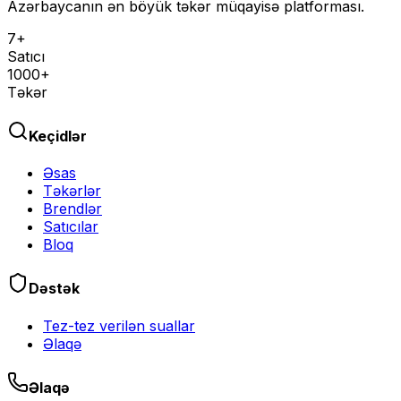
Azərbaycanın ən böyük təkər müqayisə platforması.
7+
Satıcı
1000+
Təkər
Keçidlər
Əsas
Təkərlər
Brendlər
Satıcılar
Bloq
Dəstək
Tez-tez verilən suallar
Əlaqə
Əlaqə