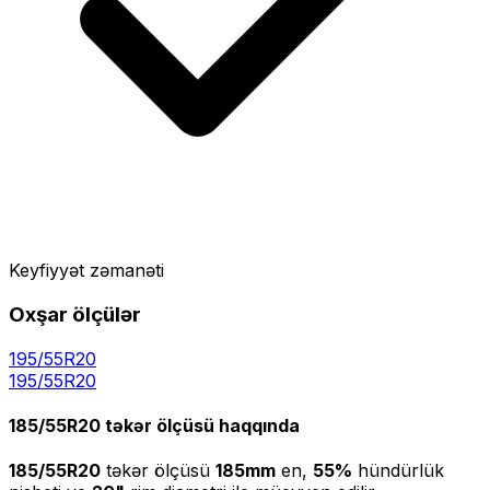
Keyfiyyət zəmanəti
Oxşar ölçülər
195/55R20
195
/
55
R
20
185/55R20
təkər ölçüsü haqqında
185/55R20
təkər ölçüsü
185
mm
en,
55
%
hündürlük