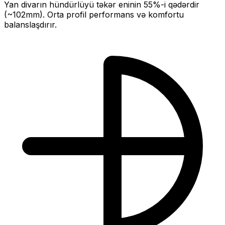
Yan divarın hündürlüyü təkər eninin
55
%-i qədərdir
(~
102
mm).
Orta profil performans və komfortu
balanslaşdırır.