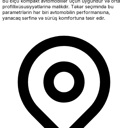
Bu ölçü
kompakt
avtomobillər üçün uyğundur və
orta
profilli
xüsusiyyətlərinə malikdir. Təkər seçimində bu
parametrlərin hər biri avtomobilin performansına,
yanacaq sərfinə və sürüş komfortuna təsir edir.