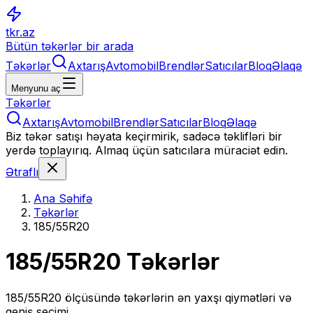
tkr.az
Bütün təkərlər bir arada
Təkərlər
Axtarış
Avtomobil
Brendlər
Satıcılar
Bloq
Əlaqə
Menyunu aç
Təkərlər
Axtarış
Avtomobil
Brendlər
Satıcılar
Bloq
Əlaqə
Biz təkər satışı həyata keçirmirik, sadəcə təklifləri bir
yerdə toplayırıq. Almaq üçün satıcılara müraciət edin.
Ətraflı
Ana Səhifə
Təkərlər
185/55R20
185/55R20
Təkərlər
185/55R20
ölçüsündə təkərlərin ən yaxşı qiymətləri və
geniş seçimi