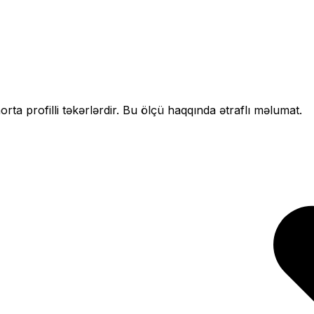
n
orta profilli
təkərlərdir. Bu ölçü haqqında ətraflı məlumat.