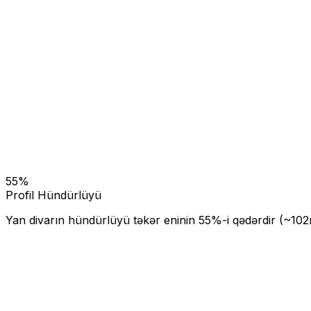
55
%
Profil Hündürlüyü
Yan divarın hündürlüyü təkər eninin
55
%-i qədərdir (~
102