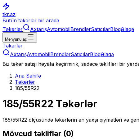
tkr.az
Bütün təkərlər bir arada
Təkərlər
Axtarış
Avtomobil
Brendlər
Satıcılar
Bloq
Əlaqə
Menyunu aç
Təkərlər
Axtarış
Avtomobil
Brendlər
Satıcılar
Bloq
Əlaqə
Biz təkər satışı həyata keçirmirik, sadəcə təklifləri bir yer
Ana Səhifə
Təkərlər
185/55R22
185/55R22
Təkərlər
185/55R22
ölçüsündə təkərlərin ən yaxşı qiymətləri və gen
Mövcud təkliflər (
0
)