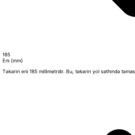
185
Eni (mm)
Təkərin eni
185
millimetrdir. Bu, təkərin yol səthində təmas