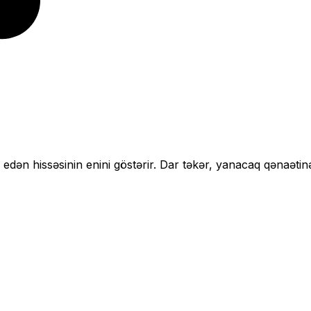
 edən hissəsinin enini göstərir.
Dar təkər, yanacaq qənaətin