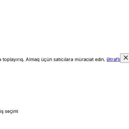
də toplayırıq. Almaq üçün satıcılara müraciət edin.
Ətraflı
iş seçimi