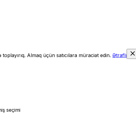
də toplayırıq. Almaq üçün satıcılara müraciət edin.
Ətraflı
iş seçimi