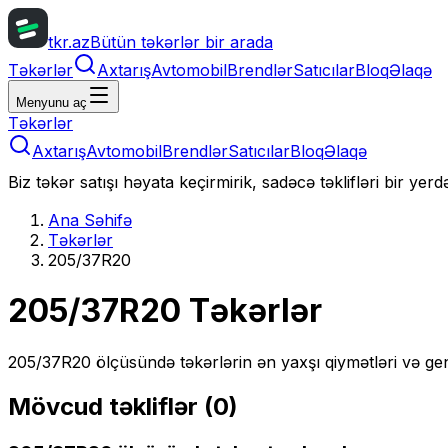
tkr.az
Bütün təkərlər bir arada
Təkərlər
Axtarış
Avtomobil
Brendlər
Satıcılar
Bloq
Əlaqə
Menyunu aç
Təkərlər
Axtarış
Avtomobil
Brendlər
Satıcılar
Bloq
Əlaqə
Biz təkər satışı həyata keçirmirik, sadəcə təklifləri bir yer
Ana Səhifə
Təkərlər
205/37R20
205/37R20
Təkərlər
205/37R20
ölçüsündə təkərlərin ən yaxşı qiymətləri və gen
Mövcud təkliflər (
0
)