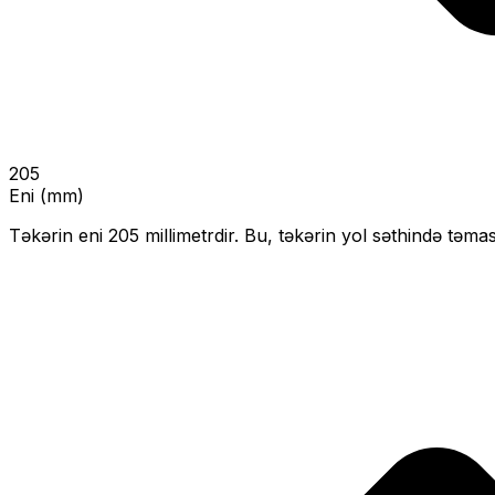
205
Eni (mm)
Təkərin eni
205
millimetrdir. Bu, təkərin yol səthində təmas