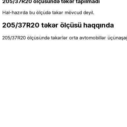
205/37R20
ölçüsündə təkər tapılmadı
Hal-hazırda bu ölçüdə təkər mövcud deyil.
205/37R20
təkər ölçüsü haqqında
205/37R20
ölçüsündə təkərlər
orta
avtomobillər üçün
aşağ