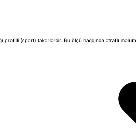
ı profilli (sport)
təkərlərdir. Bu ölçü haqqında ətraflı məlum