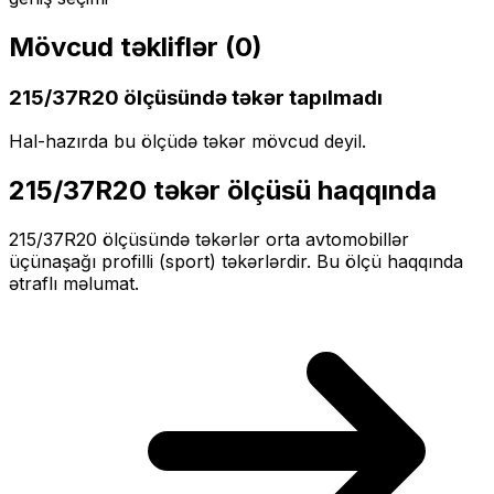
Mövcud təkliflər (
0
)
215/37R20
ölçüsündə təkər tapılmadı
Hal-hazırda bu ölçüdə təkər mövcud deyil.
215/37R20
təkər ölçüsü haqqında
215/37R20
ölçüsündə təkərlər
orta
avtomobillər
üçün
aşağı profilli (sport)
təkərlərdir. Bu ölçü haqqında
ətraflı məlumat.