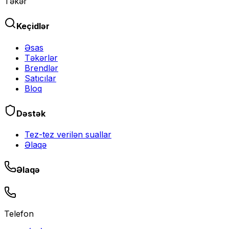
Təkər
Keçidlər
Əsas
Təkərlər
Brendlər
Satıcılar
Bloq
Dəstək
Tez-tez verilən suallar
Əlaqə
Əlaqə
Telefon