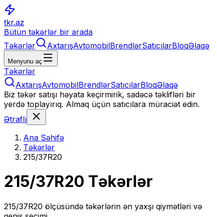
tkr.az
Bütün təkərlər bir arada
Təkərlər
Axtarış
Avtomobil
Brendlər
Satıcılar
Bloq
Əlaqə
Menyunu aç
Təkərlər
Axtarış
Avtomobil
Brendlər
Satıcılar
Bloq
Əlaqə
Biz təkər satışı həyata keçirmirik, sadəcə təklifləri bir
yerdə toplayırıq. Almaq üçün satıcılara müraciət edin.
Ətraflı
Ana Səhifə
Təkərlər
215/37R20
215/37R20
Təkərlər
215/37R20
ölçüsündə təkərlərin ən yaxşı qiymətləri və
geniş seçimi