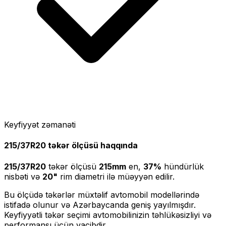
Keyfiyyət zəmanəti
215/37R20
təkər ölçüsü haqqında
215/37R20
təkər ölçüsü
215
mm
en,
37
%
hündürlük
nisbəti və
20
"
rim diametri ilə müəyyən edilir.
Bu ölçüdə təkərlər müxtəlif avtomobil modellərində
istifadə olunur və Azərbaycanda geniş yayılmışdır.
Keyfiyyətli təkər seçimi avtomobilinizin təhlükəsizliyi və
performansı üçün vacibdir.