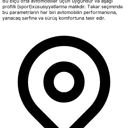
Bu ölçü
orta
avtomobillər üçün uyğundur və
aşağı
profilli (sport)
xüsusiyyətlərinə malikdir. Təkər seçimində
bu parametrlərin hər biri avtomobilin performansına,
yanacaq sərfinə və sürüş komfortuna təsir edir.