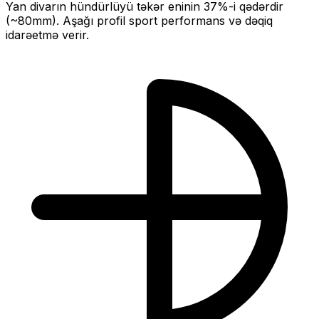
Yan divarın hündürlüyü təkər eninin
37
%-i qədərdir
(~
80
mm).
Aşağı profil sport performans və dəqiq
idarəetmə verir.