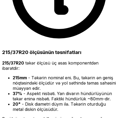
215/37R20
ölçüsünün təsnifatları
215/37R20
təkər ölçüsü üç əsas komponentdən
ibarətdir:
215
mm
- Təkərin nominal eni. Bu, təkərin ən geniş
nöqtəsindəki ölçüdür və yol səthində təmas sahəsini
müəyyən edir.
37
%
- Aspekt nisbəti. Yan divarın hündürlüyünün
təkər eninə nisbəti. Faktiki hündürlük ~
80
mm-dir.
20
"
- Disk diametri düym ilə. Təkərin oturduğu
metal diskin ölçüsüdür.