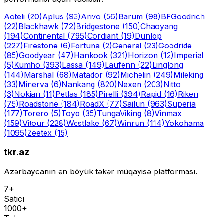
Aoteli
(20)
Aplus
(93)
Arivo
(56)
Barum
(98)
BFGoodrich
(22)
Blackhawk
(72)
Bridgestone
(150)
Chaoyang
(194)
Continental
(795)
Cordiant
(19)
Dunlop
(227)
Firestone
(6)
Fortuna
(2)
General
(23)
Goodride
(85)
Goodyear
(47)
Hankook
(321)
Horizon
(12)
Imperial
(5)
Kumho
(393)
Lassa
(149)
Laufenn
(22)
Linglong
(144)
Marshal
(68)
Matador
(92)
Michelin
(249)
Mileking
(33)
Minerva
(6)
Nankang
(820)
Nexen
(203)
Nitto
(3)
Nokian
(11)
Petlas
(185)
Pirelli
(394)
Rapid
(16)
Riken
(75)
Roadstone
(184)
RoadX
(77)
Sailun
(963)
Superia
(177)
Torero
(5)
Toyo
(35)
Tunga
Viking
(8)
Vinmax
(159)
Vitour
(228)
Westlake
(67)
Winrun
(114)
Yokohama
(1095)
Zeetex
(15)
tkr.az
Azərbaycanın ən böyük təkər müqayisə platforması.
7+
Satıcı
1000+