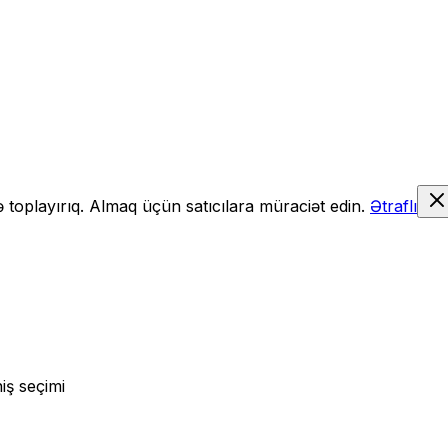
də toplayırıq. Almaq üçün satıcılara müraciət edin.
Ətraflı
iş seçimi