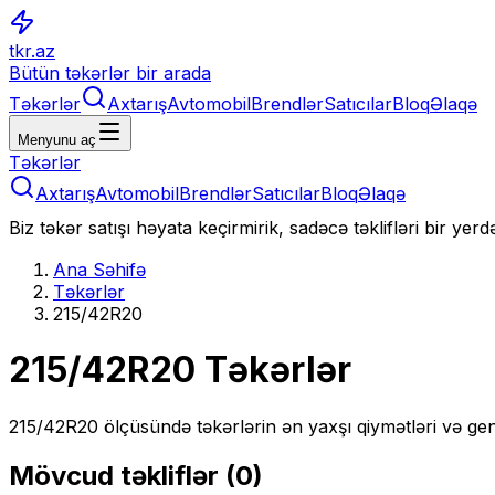
tkr.az
Bütün təkərlər bir arada
Təkərlər
Axtarış
Avtomobil
Brendlər
Satıcılar
Bloq
Əlaqə
Menyunu aç
Təkərlər
Axtarış
Avtomobil
Brendlər
Satıcılar
Bloq
Əlaqə
Biz təkər satışı həyata keçirmirik, sadəcə təklifləri bir yer
Ana Səhifə
Təkərlər
215/42R20
215/42R20
Təkərlər
215/42R20
ölçüsündə təkərlərin ən yaxşı qiymətləri və gen
Mövcud təkliflər (
0
)