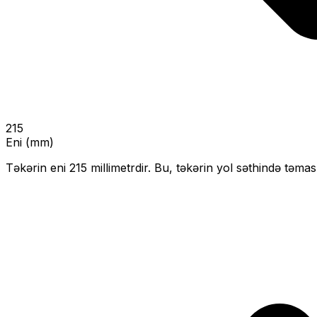
215
Eni (mm)
Təkərin eni
215
millimetrdir. Bu, təkərin yol səthində təmas