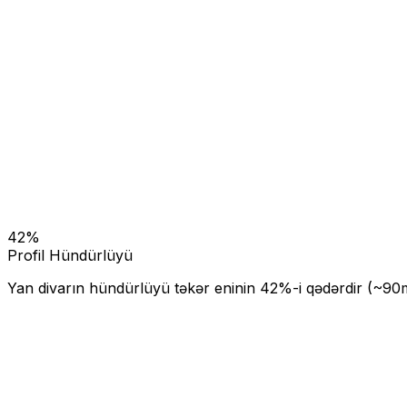
42
%
Profil Hündürlüyü
Yan divarın hündürlüyü təkər eninin
42
%-i qədərdir (~
90