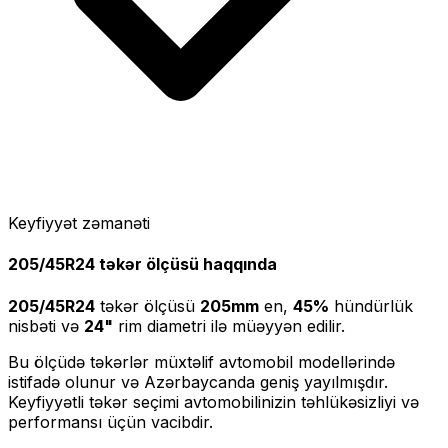
Keyfiyyət zəmanəti
205/45R24
təkər ölçüsü haqqında
205/45R24
təkər ölçüsü
205
mm
en,
45
%
hündürlük
nisbəti və
24
"
rim diametri ilə müəyyən edilir.
Bu ölçüdə təkərlər müxtəlif avtomobil modellərində
istifadə olunur və Azərbaycanda geniş yayılmışdır.
Keyfiyyətli təkər seçimi avtomobilinizin təhlükəsizliyi və
performansı üçün vacibdir.