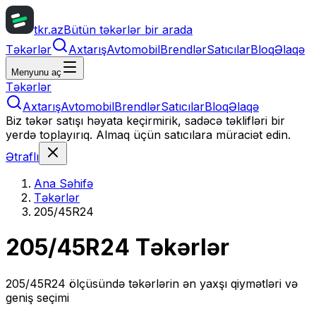
tkr.az
Bütün təkərlər bir arada
Təkərlər
Axtarış
Avtomobil
Brendlər
Satıcılar
Bloq
Əlaqə
Menyunu aç
Təkərlər
Axtarış
Avtomobil
Brendlər
Satıcılar
Bloq
Əlaqə
Biz təkər satışı həyata keçirmirik, sadəcə təklifləri bir
yerdə toplayırıq. Almaq üçün satıcılara müraciət edin.
Ətraflı
Ana Səhifə
Təkərlər
205/45R24
205/45R24
Təkərlər
205/45R24
ölçüsündə təkərlərin ən yaxşı qiymətləri və
geniş seçimi