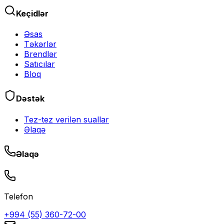
Keçidlər
Əsas
Təkərlər
Brendlər
Satıcılar
Bloq
Dəstək
Tez-tez verilən suallar
Əlaqə
Əlaqə
Telefon
+994 (55) 360-72-00