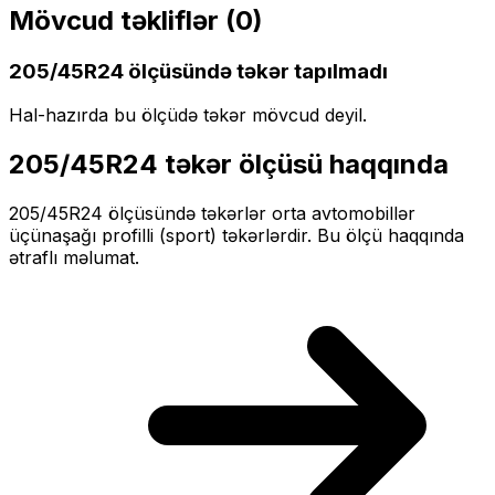
Mövcud təkliflər (
0
)
205/45R24
ölçüsündə təkər tapılmadı
Hal-hazırda bu ölçüdə təkər mövcud deyil.
205/45R24
təkər ölçüsü haqqında
205/45R24
ölçüsündə təkərlər
orta
avtomobillər
üçün
aşağı profilli (sport)
təkərlərdir. Bu ölçü haqqında
ətraflı məlumat.