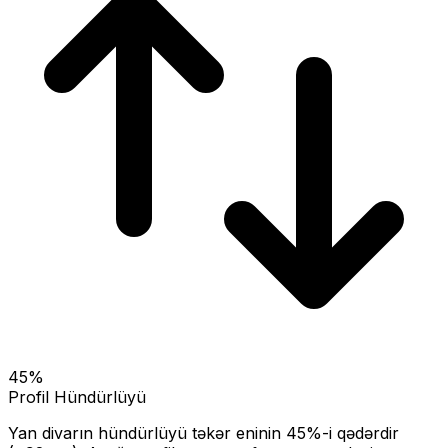
45
%
Profil Hündürlüyü
Yan divarın hündürlüyü təkər eninin
45
%-i qədərdir