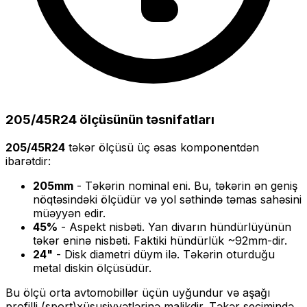
205/45R24
ölçüsünün təsnifatları
205/45R24
təkər ölçüsü üç əsas komponentdən
ibarətdir:
205
mm
- Təkərin nominal eni. Bu, təkərin ən geniş
nöqtəsindəki ölçüdür və yol səthində təmas sahəsini
müəyyən edir.
45
%
- Aspekt nisbəti. Yan divarın hündürlüyünün
təkər eninə nisbəti. Faktiki hündürlük ~
92
mm-dir.
24
"
- Disk diametri düym ilə. Təkərin oturduğu
metal diskin ölçüsüdür.
Bu ölçü
orta
avtomobillər üçün uyğundur və
aşağı
profilli (sport)
xüsusiyyətlərinə malikdir. Təkər seçimində