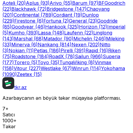
Aoteli
(20)
Aplus
(93)
Arivo
(55)
Barum
(97)
BFGoodrich
(22)
Blackhawk
(72)
Bridgestone
(147)
Chaoyang
(201)
Continental
(789)
Cordiant
(19)
Dunlop
(229)
Firestone
(6)
Fortuna
(2)
General
(23)
Goodride
(85)
Goodyear
(46)
Hankook
(325)
Horizon
(12)
Imperial
(5)
Kumho
(393)
Lassa
(148)
Laufenn
(22)
Linglong
(143)
Marshal
(68)
Matador
(90)
Michelin
(246)
Mileking
(33)
Minerva
(6)
Nankang
(814)
Nexen
(202)
Nitto
(3)
Nokian
(11)
Petlas
(186)
Pirelli
(391)
Rapid
(16)
Riken
(75)
Roadstone
(184)
RoadX
(78)
Sailun
(966)
Superia
(177)
Torero
(5)
Toyo
(35)
Tunga
Viking
(8)
Vinmax
(158)
Vitour
(227)
Westlake
(67)
Winrun
(114)
Yokohama
(1090)
Zeetex
(15)
tkr.az
Azərbaycanın ən böyük təkər müqayisə platforması.
7+
Satıcı
1000+
Təkər