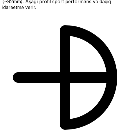
(~
92
mm).
Aşağı profil sport performans və dəqiq
idarəetmə verir.