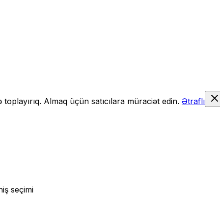
də toplayırıq. Almaq üçün satıcılara müraciət edin.
Ətraflı
iş seçimi