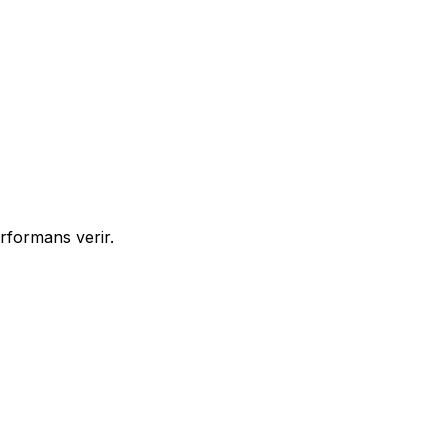
rformans verir.