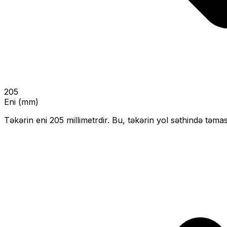
205
Eni (mm)
Təkərin eni
205
millimetrdir. Bu, təkərin yol səthində təmas