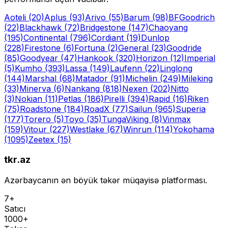
Aoteli
(20)
Aplus
(93)
Arivo
(55)
Barum
(98)
BFGoodrich
(22)
Blackhawk
(72)
Bridgestone
(147)
Chaoyang
(195)
Continental
(796)
Cordiant
(19)
Dunlop
(228)
Firestone
(6)
Fortuna
(2)
General
(23)
Goodride
(85)
Goodyear
(47)
Hankook
(320)
Horizon
(12)
Imperial
(5)
Kumho
(393)
Lassa
(149)
Laufenn
(22)
Linglong
(144)
Marshal
(68)
Matador
(91)
Michelin
(249)
Mileking
(33)
Minerva
(6)
Nankang
(818)
Nexen
(202)
Nitto
(3)
Nokian
(11)
Petlas
(186)
Pirelli
(394)
Rapid
(16)
Riken
(75)
Roadstone
(184)
RoadX
(77)
Sailun
(965)
Superia
(177)
Torero
(5)
Toyo
(35)
Tunga
Viking
(8)
Vinmax
(159)
Vitour
(227)
Westlake
(67)
Winrun
(114)
Yokohama
(1095)
Zeetex
(15)
tkr.az
Azərbaycanın ən böyük təkər müqayisə platforması.
7+
Satıcı
1000+