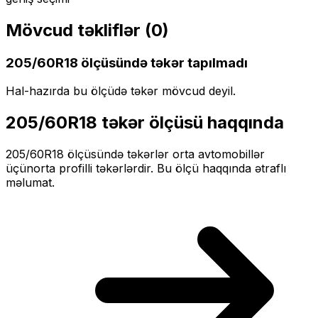
Mövcud təkliflər (
0
)
205/60R18
ölçüsündə təkər tapılmadı
Hal-hazırda bu ölçüdə təkər mövcud deyil.
205/60R18
təkər ölçüsü haqqında
205/60R18
ölçüsündə təkərlər
orta
avtomobillər
üçün
orta profilli
təkərlərdir. Bu ölçü haqqında ətraflı
məlumat.