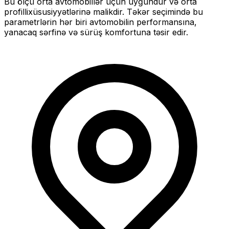
Bu ölçü
orta
avtomobillər üçün uyğundur və
orta
profilli
xüsusiyyətlərinə malikdir. Təkər seçimində bu
parametrlərin hər biri avtomobilin performansına,
yanacaq sərfinə və sürüş komfortuna təsir edir.