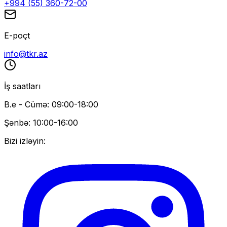
+994 (55) 360-72-00
E-poçt
info@tkr.az
İş saatları
B.e - Cümə: 09:00-18:00
Şənbə: 10:00-16:00
Bizi izləyin: