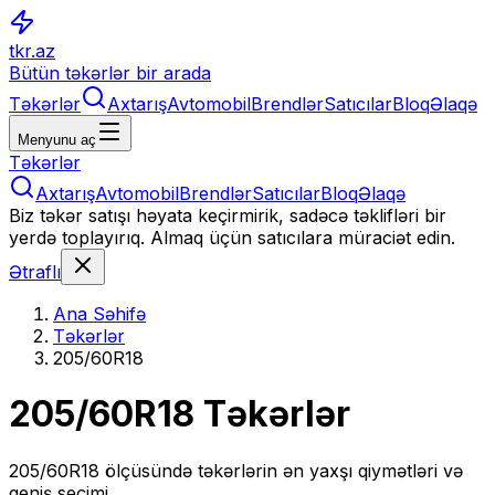
tkr.az
Bütün təkərlər bir arada
Təkərlər
Axtarış
Avtomobil
Brendlər
Satıcılar
Bloq
Əlaqə
Menyunu aç
Təkərlər
Axtarış
Avtomobil
Brendlər
Satıcılar
Bloq
Əlaqə
Biz təkər satışı həyata keçirmirik, sadəcə təklifləri bir
yerdə toplayırıq. Almaq üçün satıcılara müraciət edin.
Ətraflı
Ana Səhifə
Təkərlər
205/60R18
205/60R18
Təkərlər
205/60R18
ölçüsündə təkərlərin ən yaxşı qiymətləri və
geniş seçimi