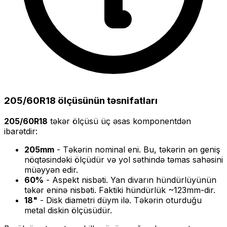
205/60R18
ölçüsünün təsnifatları
205/60R18
təkər ölçüsü üç əsas komponentdən
ibarətdir:
205
mm
- Təkərin nominal eni. Bu, təkərin ən geniş
nöqtəsindəki ölçüdür və yol səthində təmas sahəsini
müəyyən edir.
60
%
- Aspekt nisbəti. Yan divarın hündürlüyünün
təkər eninə nisbəti. Faktiki hündürlük ~
123
mm-dir.
18
"
- Disk diametri düym ilə. Təkərin oturduğu
metal diskin ölçüsüdür.