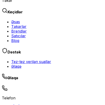
Təkər
Keçidlər
Əsas
Təkərlər
Brendlər
Satıcılar
Bloq
Dəstək
Tez-tez verilən suallar
Əlaqə
Əlaqə
Telefon