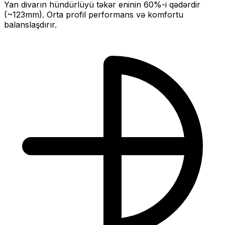
Yan divarın hündürlüyü təkər eninin
60
%-i qədərdir
(~
123
mm).
Orta profil performans və komfortu
balanslaşdırır.