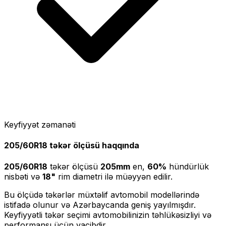
Keyfiyyət zəmanəti
205/60R18
təkər ölçüsü haqqında
205/60R18
təkər ölçüsü
205
mm
en,
60
%
hündürlük
nisbəti və
18
"
rim diametri ilə müəyyən edilir.
Bu ölçüdə təkərlər müxtəlif avtomobil modellərində
istifadə olunur və Azərbaycanda geniş yayılmışdır.
Keyfiyyətli təkər seçimi avtomobilinizin təhlükəsizliyi və
performansı üçün vacibdir.