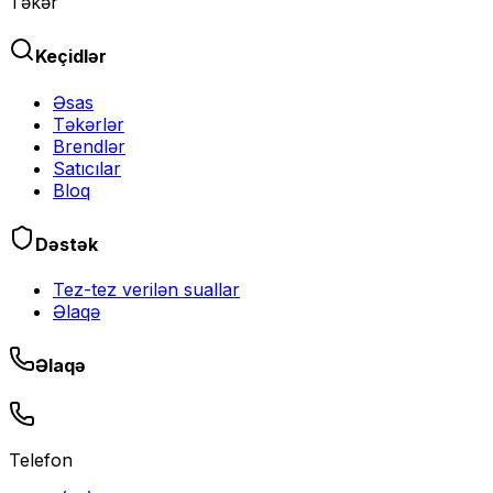
Təkər
Keçidlər
Əsas
Təkərlər
Brendlər
Satıcılar
Bloq
Dəstək
Tez-tez verilən suallar
Əlaqə
Əlaqə
Telefon