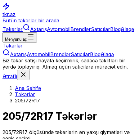
tkr.az
Bütün təkərlər bir arada
Təkərlər
Axtarış
Avtomobil
Brendlər
Satıcılar
Bloq
Əlaqə
Menyunu aç
Təkərlər
Axtarış
Avtomobil
Brendlər
Satıcılar
Bloq
Əlaqə
Biz təkər satışı həyata keçirmirik, sadəcə təklifləri bir
yerdə toplayırıq. Almaq üçün satıcılara müraciət edin.
Ətraflı
Ana Səhifə
Təkərlər
205/72R17
205/72R17
Təkərlər
205/72R17
ölçüsündə təkərlərin ən yaxşı qiymətləri və
geniş seçimi