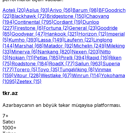
Aoteli
(20)
Aplus
(93)
Arivo
(56)
Barum
(98)
BFGoodrich
(22)
Blackhawk
(72)
Bridgestone
(150)
Chaoyang
(194)
Continental
(795)
Cordiant
(19)
Dunlop
(227)
Firestone
(6)
Fortuna
(2)
General
(23)
Goodride
(85)
Goodyear
(47)
Hankook
(321)
Horizon
(12)
Imperial
(5)
Kumho
(393)
Lassa
(149)
Laufenn
(22)
Linglong
(144)
Marshal
(68)
Matador
(92)
Michelin
(249)
Mileking
(33)
Minerva
(6)
Nankang
(820)
Nexen
(203)
Nitto
(3)
Nokian
(11)
Petlas
(185)
Pirelli
(394)
Rapid
(16)
Riken
(75)
Roadstone
(184)
RoadX
(77)
Sailun
(963)
Superia
(177)
Torero
(5)
Toyo
(35)
Tunga
Viking
(8)
Vinmax
(159)
Vitour
(228)
Westlake
(67)
Winrun
(114)
Yokohama
(1095)
Zeetex
(15)
tkr.az
Azərbaycanın ən böyük təkər müqayisə platforması.
7+
Satıcı
1000+