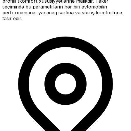
profilli (komfort)
xüsusiyyətlərinə malikdir. Təkər
seçimində bu parametrlərin hər biri avtomobilin
performansına, yanacaq sərfinə və sürüş komfortuna
təsir edir.