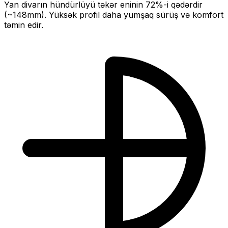
Yan divarın hündürlüyü təkər eninin
72
%-i qədərdir
(~
148
mm).
Yüksək profil daha yumşaq sürüş və komfort
təmin edir.