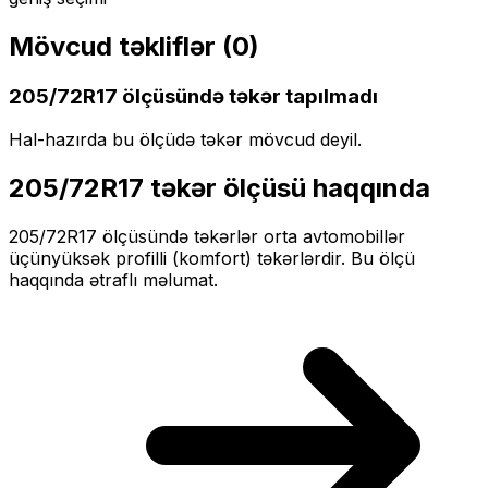
Mövcud təkliflər (
0
)
205/72R17
ölçüsündə təkər tapılmadı
Hal-hazırda bu ölçüdə təkər mövcud deyil.
205/72R17
təkər ölçüsü haqqında
205/72R17
ölçüsündə təkərlər
orta
avtomobillər
üçün
yüksək profilli (komfort)
təkərlərdir. Bu ölçü
haqqında ətraflı məlumat.