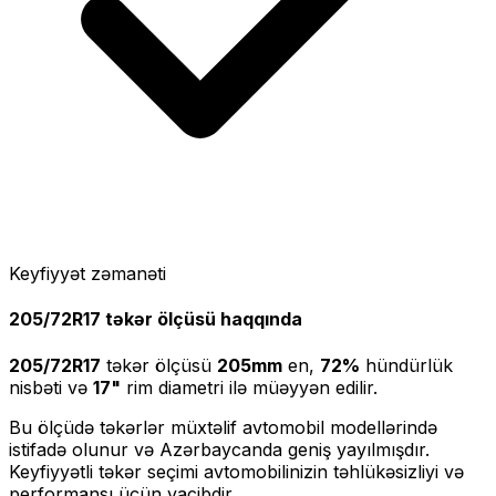
Keyfiyyət zəmanəti
205/72R17
təkər ölçüsü haqqında
205/72R17
təkər ölçüsü
205
mm
en,
72
%
hündürlük
nisbəti və
17
"
rim diametri ilə müəyyən edilir.
Bu ölçüdə təkərlər müxtəlif avtomobil modellərində
istifadə olunur və Azərbaycanda geniş yayılmışdır.
Keyfiyyətli təkər seçimi avtomobilinizin təhlükəsizliyi və
performansı üçün vacibdir.