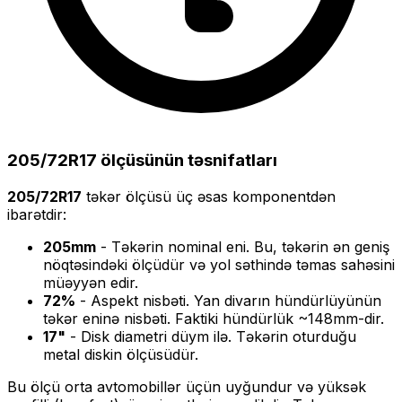
205/72R17
ölçüsünün təsnifatları
205/72R17
təkər ölçüsü üç əsas komponentdən
ibarətdir:
205
mm
- Təkərin nominal eni. Bu, təkərin ən geniş
nöqtəsindəki ölçüdür və yol səthində təmas sahəsini
müəyyən edir.
72
%
- Aspekt nisbəti. Yan divarın hündürlüyünün
təkər eninə nisbəti. Faktiki hündürlük ~
148
mm-dir.
17
"
- Disk diametri düym ilə. Təkərin oturduğu
metal diskin ölçüsüdür.
Bu ölçü
orta
avtomobillər üçün uyğundur və
yüksək