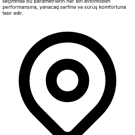
seçimində bu parametrlərin hər biri avtomobilin
performansına, yanacaq sərfinə və sürüş komfortuna
təsir edir.