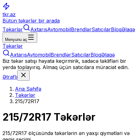
tkr.az
Bütün təkərlər bir arada
Təkərlər
Axtarış
Avtomobil
Brendlər
Satıcılar
Bloq
Əlaqə
Menyunu aç
Təkərlər
Axtarış
Avtomobil
Brendlər
Satıcılar
Bloq
Əlaqə
Biz təkər satışı həyata keçirmirik, sadəcə təklifləri bir
yerdə toplayırıq. Almaq üçün satıcılara müraciət edin.
Ətraflı
Ana Səhifə
Təkərlər
215/72R17
215/72R17
Təkərlər
215/72R17
ölçüsündə təkərlərin ən yaxşı qiymətləri və
geniş seçimi