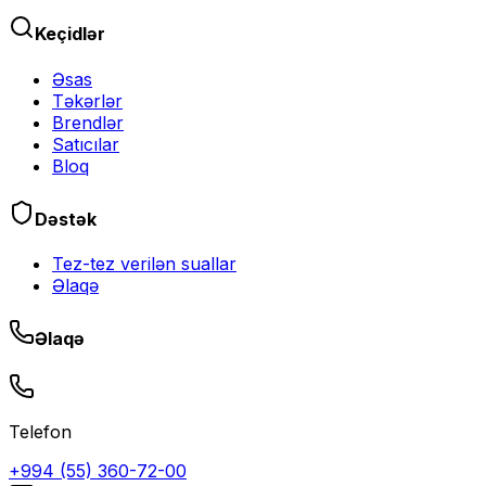
Keçidlər
Əsas
Təkərlər
Brendlər
Satıcılar
Bloq
Dəstək
Tez-tez verilən suallar
Əlaqə
Əlaqə
Telefon
+994 (55) 360-72-00