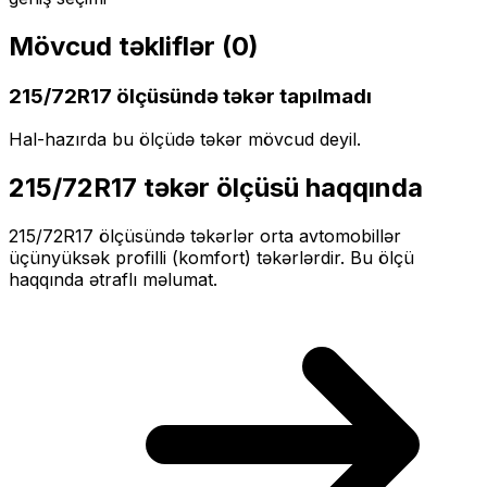
Mövcud təkliflər (
0
)
215/72R17
ölçüsündə təkər tapılmadı
Hal-hazırda bu ölçüdə təkər mövcud deyil.
215/72R17
təkər ölçüsü haqqında
215/72R17
ölçüsündə təkərlər
orta
avtomobillər
üçün
yüksək profilli (komfort)
təkərlərdir. Bu ölçü
haqqında ətraflı məlumat.