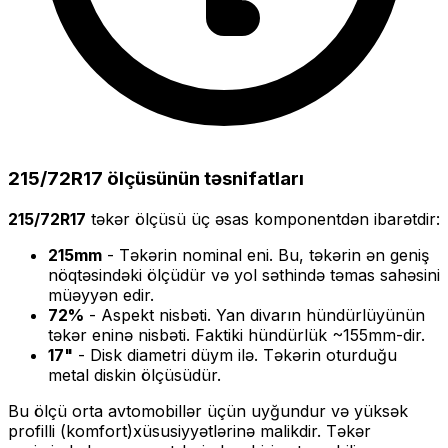
215/72R17
ölçüsünün təsnifatları
215/72R17
təkər ölçüsü üç əsas komponentdən ibarətdir:
215
mm
- Təkərin nominal eni. Bu, təkərin ən geniş
nöqtəsindəki ölçüdür və yol səthində təmas sahəsini
müəyyən edir.
72
%
- Aspekt nisbəti. Yan divarın hündürlüyünün
təkər eninə nisbəti. Faktiki hündürlük ~
155
mm-dir.
17
"
- Disk diametri düym ilə. Təkərin oturduğu
metal diskin ölçüsüdür.
Bu ölçü
orta
avtomobillər üçün uyğundur və
yüksək
profilli (komfort)
xüsusiyyətlərinə malikdir. Təkər