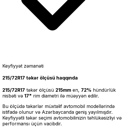
Keyfiyyət zəmanəti
215/72R17
təkər ölçüsü haqqında
215/72R17
təkər ölçüsü
215
mm
en,
72
%
hündürlük
nisbəti və
17
"
rim diametri ilə müəyyən edilir.
Bu ölçüdə təkərlər müxtəlif avtomobil modellərində
istifadə olunur və Azərbaycanda geniş yayılmışdır.
Keyfiyyətli təkər seçimi avtomobilinizin təhlükəsizliyi və
performansı üçün vacibdir.