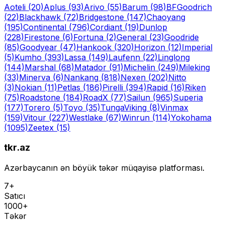
Aoteli
(20)
Aplus
(93)
Arivo
(55)
Barum
(98)
BFGoodrich
(22)
Blackhawk
(72)
Bridgestone
(147)
Chaoyang
(195)
Continental
(796)
Cordiant
(19)
Dunlop
(228)
Firestone
(6)
Fortuna
(2)
General
(23)
Goodride
(85)
Goodyear
(47)
Hankook
(320)
Horizon
(12)
Imperial
(5)
Kumho
(393)
Lassa
(149)
Laufenn
(22)
Linglong
(144)
Marshal
(68)
Matador
(91)
Michelin
(249)
Mileking
(33)
Minerva
(6)
Nankang
(818)
Nexen
(202)
Nitto
(3)
Nokian
(11)
Petlas
(186)
Pirelli
(394)
Rapid
(16)
Riken
(75)
Roadstone
(184)
RoadX
(77)
Sailun
(965)
Superia
(177)
Torero
(5)
Toyo
(35)
Tunga
Viking
(8)
Vinmax
(159)
Vitour
(227)
Westlake
(67)
Winrun
(114)
Yokohama
(1095)
Zeetex
(15)
tkr.az
Azərbaycanın ən böyük təkər müqayisə platforması.
7+
Satıcı
1000+
Təkər