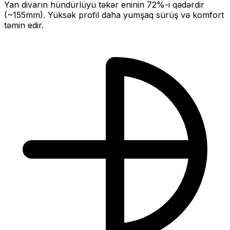
Yan divarın hündürlüyü təkər eninin
72
%-i qədərdir
(~
155
mm).
Yüksək profil daha yumşaq sürüş və komfort
təmin edir.