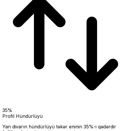
35
%
Profil Hündürlüyü
Yan divarın hündürlüyü təkər eninin
35
%-i qədərdir