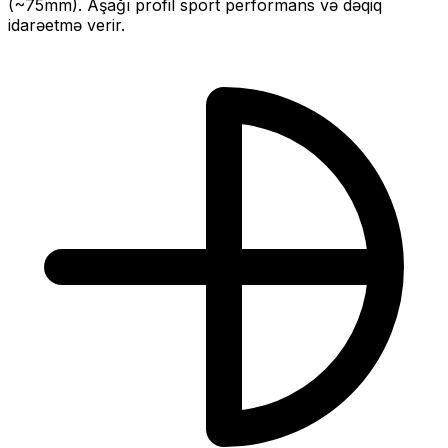
(~
75
mm).
Aşağı profil sport performans və dəqiq
idarəetmə verir.