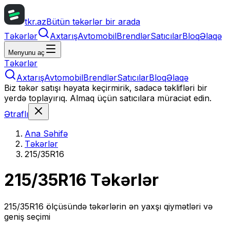
tkr.az
Bütün təkərlər bir arada
Təkərlər
Axtarış
Avtomobil
Brendlər
Satıcılar
Bloq
Əlaqə
Menyunu aç
Təkərlər
Axtarış
Avtomobil
Brendlər
Satıcılar
Bloq
Əlaqə
Biz təkər satışı həyata keçirmirik, sadəcə təklifləri bir
yerdə toplayırıq. Almaq üçün satıcılara müraciət edin.
Ətraflı
Ana Səhifə
Təkərlər
215/35R16
215/35R16
Təkərlər
215/35R16
ölçüsündə təkərlərin ən yaxşı qiymətləri və
geniş seçimi