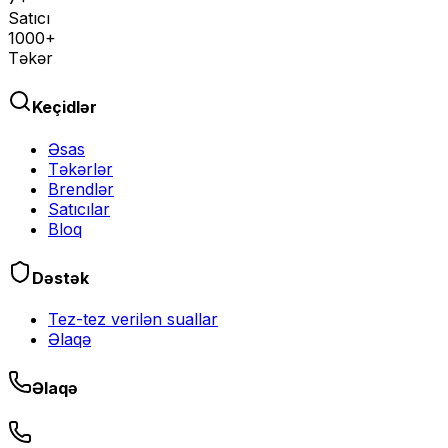
Satıcı
1000+
Təkər
Keçidlər
Əsas
Təkərlər
Brendlər
Satıcılar
Bloq
Dəstək
Tez-tez verilən suallar
Əlaqə
Əlaqə