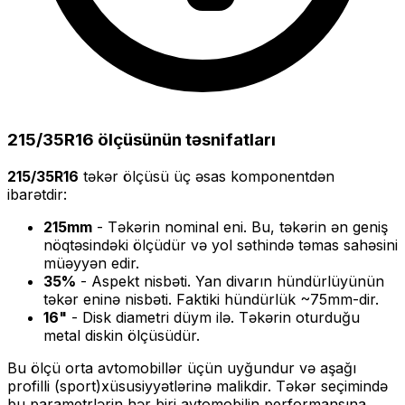
215/35R16
ölçüsünün təsnifatları
215/35R16
təkər ölçüsü üç əsas komponentdən
ibarətdir:
215
mm
- Təkərin nominal eni. Bu, təkərin ən geniş
nöqtəsindəki ölçüdür və yol səthində təmas sahəsini
müəyyən edir.
35
%
- Aspekt nisbəti. Yan divarın hündürlüyünün
təkər eninə nisbəti. Faktiki hündürlük ~
75
mm-dir.
16
"
- Disk diametri düym ilə. Təkərin oturduğu
metal diskin ölçüsüdür.
Bu ölçü
orta
avtomobillər üçün uyğundur və
aşağı
profilli (sport)
xüsusiyyətlərinə malikdir. Təkər seçimində
bu parametrlərin hər biri avtomobilin performansına,