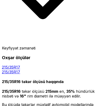
Keyfiyyət zəmanəti
Oxşar ölçülər
215/35R17
215
/
35
R
17
215/35R16
təkər ölçüsü haqqında
215/35R16
təkər ölçüsü
215
mm
en,
35
%
hündürlük
nisbəti və
16
"
rim diametri ilə müəyyən edilir.
Bu ölçüdə təkərlər müxtəlif avtomobil modellərində