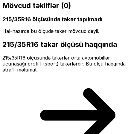
Mövcud təkliflər (
0
)
215/35R16
ölçüsündə təkər tapılmadı
Hal-hazırda bu ölçüdə təkər mövcud deyil.
215/35R16
təkər ölçüsü haqqında
215/35R16
ölçüsündə təkərlər
orta
avtomobillər
üçün
aşağı profilli (sport)
təkərlərdir. Bu ölçü haqqında
ətraflı məlumat.