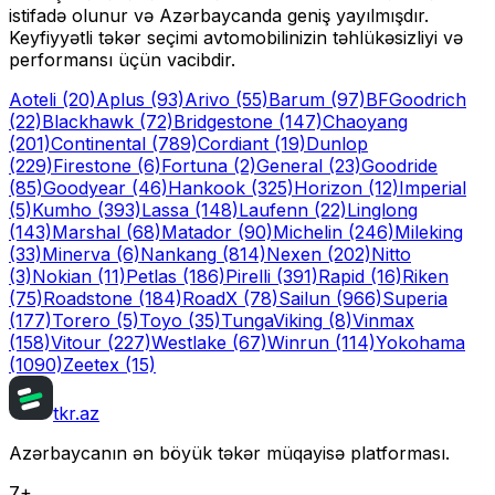
istifadə olunur və Azərbaycanda geniş yayılmışdır.
Keyfiyyətli təkər seçimi avtomobilinizin təhlükəsizliyi və
performansı üçün vacibdir.
Aoteli
(20)
Aplus
(93)
Arivo
(55)
Barum
(97)
BFGoodrich
(22)
Blackhawk
(72)
Bridgestone
(147)
Chaoyang
(201)
Continental
(789)
Cordiant
(19)
Dunlop
(229)
Firestone
(6)
Fortuna
(2)
General
(23)
Goodride
(85)
Goodyear
(46)
Hankook
(325)
Horizon
(12)
Imperial
(5)
Kumho
(393)
Lassa
(148)
Laufenn
(22)
Linglong
(143)
Marshal
(68)
Matador
(90)
Michelin
(246)
Mileking
(33)
Minerva
(6)
Nankang
(814)
Nexen
(202)
Nitto
(3)
Nokian
(11)
Petlas
(186)
Pirelli
(391)
Rapid
(16)
Riken
(75)
Roadstone
(184)
RoadX
(78)
Sailun
(966)
Superia
(177)
Torero
(5)
Toyo
(35)
Tunga
Viking
(8)
Vinmax
(158)
Vitour
(227)
Westlake
(67)
Winrun
(114)
Yokohama
(1090)
Zeetex
(15)
tkr.az
Azərbaycanın ən böyük təkər müqayisə platforması.
7+