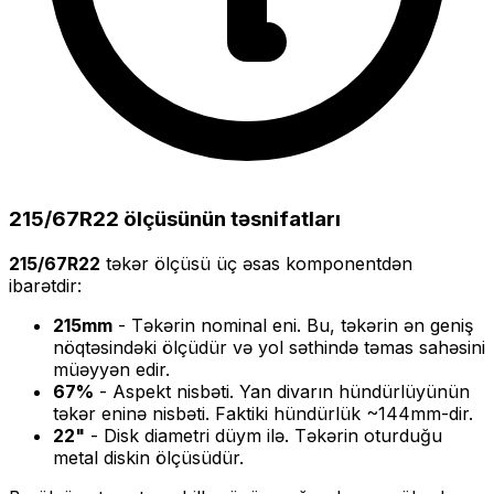
215/67R22
ölçüsünün təsnifatları
215/67R22
təkər ölçüsü üç əsas komponentdən
ibarətdir:
215
mm
- Təkərin nominal eni. Bu, təkərin ən geniş
nöqtəsindəki ölçüdür və yol səthində təmas sahəsini
müəyyən edir.
67
%
- Aspekt nisbəti. Yan divarın hündürlüyünün
təkər eninə nisbəti. Faktiki hündürlük ~
144
mm-dir.
22
"
- Disk diametri düym ilə. Təkərin oturduğu
metal diskin ölçüsüdür.