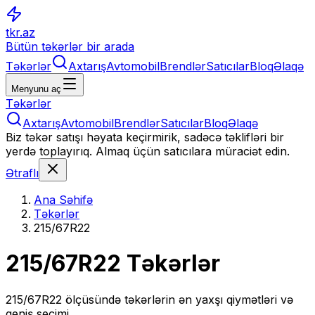
tkr.az
Bütün təkərlər bir arada
Təkərlər
Axtarış
Avtomobil
Brendlər
Satıcılar
Bloq
Əlaqə
Menyunu aç
Təkərlər
Axtarış
Avtomobil
Brendlər
Satıcılar
Bloq
Əlaqə
Biz təkər satışı həyata keçirmirik, sadəcə təklifləri bir
yerdə toplayırıq. Almaq üçün satıcılara müraciət edin.
Ətraflı
Ana Səhifə
Təkərlər
215/67R22
215/67R22
Təkərlər
215/67R22
ölçüsündə təkərlərin ən yaxşı qiymətləri və
geniş seçimi