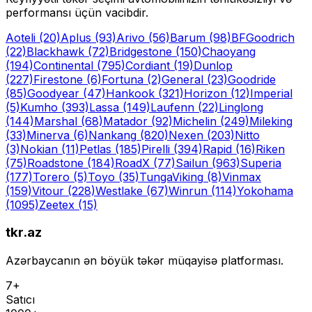
performansı üçün vacibdir.
Aoteli
(20)
Aplus
(93)
Arivo
(56)
Barum
(98)
BFGoodrich
(22)
Blackhawk
(72)
Bridgestone
(150)
Chaoyang
(194)
Continental
(795)
Cordiant
(19)
Dunlop
(227)
Firestone
(6)
Fortuna
(2)
General
(23)
Goodride
(85)
Goodyear
(47)
Hankook
(321)
Horizon
(12)
Imperial
(5)
Kumho
(393)
Lassa
(149)
Laufenn
(22)
Linglong
(144)
Marshal
(68)
Matador
(92)
Michelin
(249)
Mileking
(33)
Minerva
(6)
Nankang
(820)
Nexen
(203)
Nitto
(3)
Nokian
(11)
Petlas
(185)
Pirelli
(394)
Rapid
(16)
Riken
(75)
Roadstone
(184)
RoadX
(77)
Sailun
(963)
Superia
(177)
Torero
(5)
Toyo
(35)
Tunga
Viking
(8)
Vinmax
(159)
Vitour
(228)
Westlake
(67)
Winrun
(114)
Yokohama
(1095)
Zeetex
(15)
tkr.az
Azərbaycanın ən böyük təkər müqayisə platforması.
7+
Satıcı