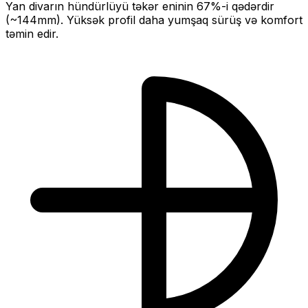
Yan divarın hündürlüyü təkər eninin
67
%-i qədərdir
(~
144
mm).
Yüksək profil daha yumşaq sürüş və komfort
təmin edir.