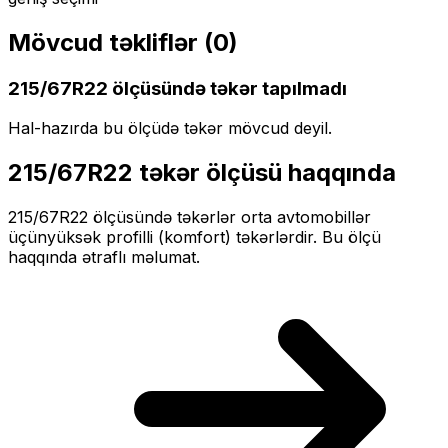
Mövcud təkliflər (
0
)
215/67R22
ölçüsündə təkər tapılmadı
Hal-hazırda bu ölçüdə təkər mövcud deyil.
215/67R22
təkər ölçüsü haqqında
215/67R22
ölçüsündə təkərlər
orta
avtomobillər
üçün
yüksək profilli (komfort)
təkərlərdir. Bu ölçü
haqqında ətraflı məlumat.