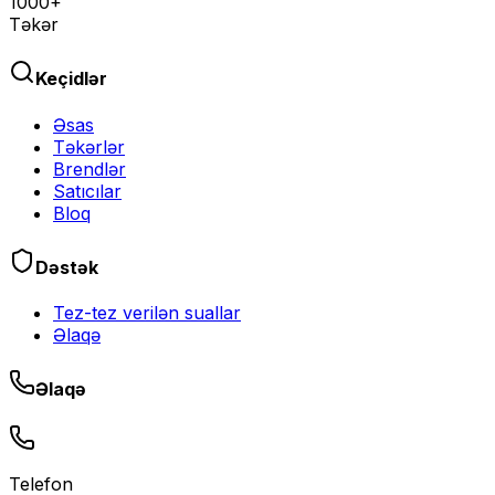
1000+
Təkər
Keçidlər
Əsas
Təkərlər
Brendlər
Satıcılar
Bloq
Dəstək
Tez-tez verilən suallar
Əlaqə
Əlaqə
Telefon