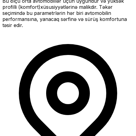
Bu ölçü
orta
avtomobillər üçün uyğundur və
yüksək
profilli (komfort)
xüsusiyyətlərinə malikdir. Təkər
seçimində bu parametrlərin hər biri avtomobilin
performansına, yanacaq sərfinə və sürüş komfortuna
təsir edir.