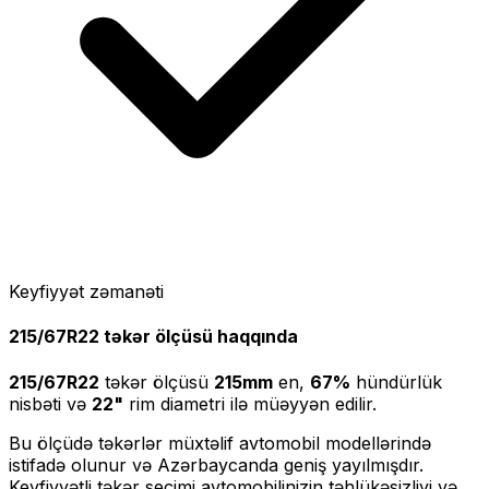
Keyfiyyət zəmanəti
215/67R22
təkər ölçüsü haqqında
215/67R22
təkər ölçüsü
215
mm
en,
67
%
hündürlük
nisbəti və
22
"
rim diametri ilə müəyyən edilir.
Bu ölçüdə təkərlər müxtəlif avtomobil modellərində
istifadə olunur və Azərbaycanda geniş yayılmışdır.
Keyfiyyətli təkər seçimi avtomobilinizin təhlükəsizliyi və