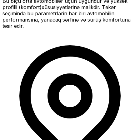
Bu ölçü
orta
avtomobillər üçün uyğundur və
yüksək
profilli (komfort)
xüsusiyyətlərinə malikdir. Təkər
seçimində bu parametrlərin hər biri avtomobilin
performansına, yanacaq sərfinə və sürüş komfortuna
təsir edir.