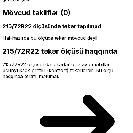
Mövcud təkliflər (
0
)
215/72R22
ölçüsündə təkər tapılmadı
Hal-hazırda bu ölçüdə təkər mövcud deyil.
215/72R22
təkər ölçüsü haqqında
215/72R22
ölçüsündə təkərlər
orta
avtomobillər
üçün
yüksək profilli (komfort)
təkərlərdir. Bu ölçü
haqqında ətraflı məlumat.