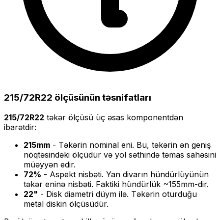
215/72R22
ölçüsünün təsnifatları
215/72R22
təkər ölçüsü üç əsas komponentdən
ibarətdir:
215
mm
- Təkərin nominal eni. Bu, təkərin ən geniş
nöqtəsindəki ölçüdür və yol səthində təmas sahəsini
müəyyən edir.
72
%
- Aspekt nisbəti. Yan divarın hündürlüyünün
təkər eninə nisbəti. Faktiki hündürlük ~
155
mm-dir.
22
"
- Disk diametri düym ilə. Təkərin oturduğu
metal diskin ölçüsüdür.