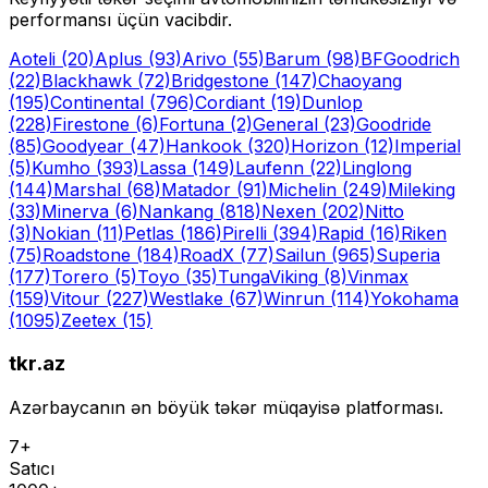
performansı üçün vacibdir.
Aoteli
(20)
Aplus
(93)
Arivo
(55)
Barum
(98)
BFGoodrich
(22)
Blackhawk
(72)
Bridgestone
(147)
Chaoyang
(195)
Continental
(796)
Cordiant
(19)
Dunlop
(228)
Firestone
(6)
Fortuna
(2)
General
(23)
Goodride
(85)
Goodyear
(47)
Hankook
(320)
Horizon
(12)
Imperial
(5)
Kumho
(393)
Lassa
(149)
Laufenn
(22)
Linglong
(144)
Marshal
(68)
Matador
(91)
Michelin
(249)
Mileking
(33)
Minerva
(6)
Nankang
(818)
Nexen
(202)
Nitto
(3)
Nokian
(11)
Petlas
(186)
Pirelli
(394)
Rapid
(16)
Riken
(75)
Roadstone
(184)
RoadX
(77)
Sailun
(965)
Superia
(177)
Torero
(5)
Toyo
(35)
Tunga
Viking
(8)
Vinmax
(159)
Vitour
(227)
Westlake
(67)
Winrun
(114)
Yokohama
(1095)
Zeetex
(15)
tkr.az
Azərbaycanın ən böyük təkər müqayisə platforması.
7+
Satıcı