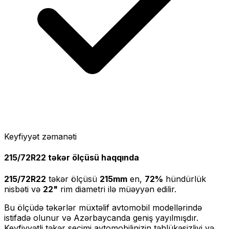
Keyfiyyət zəmanəti
215/72R22
təkər ölçüsü haqqında
215/72R22
təkər ölçüsü
215
mm
en,
72
%
hündürlük
nisbəti və
22
"
rim diametri ilə müəyyən edilir.
Bu ölçüdə təkərlər müxtəlif avtomobil modellərində
istifadə olunur və Azərbaycanda geniş yayılmışdır.
Keyfiyyətli təkər seçimi avtomobilinizin təhlükəsizliyi və