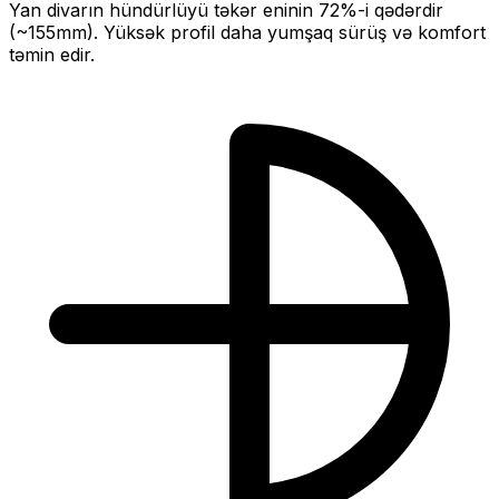
Yan divarın hündürlüyü təkər eninin
72
%-i qədərdir
(~
155
mm).
Yüksək profil daha yumşaq sürüş və komfort
təmin edir.