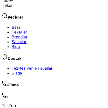
1000+
Təkər
Keçidlər
Əsas
Təkərlər
Brendlər
Satıcılar
Bloq
Dəstək
Tez-tez verilən suallar
Əlaqə
Əlaqə
Telefon