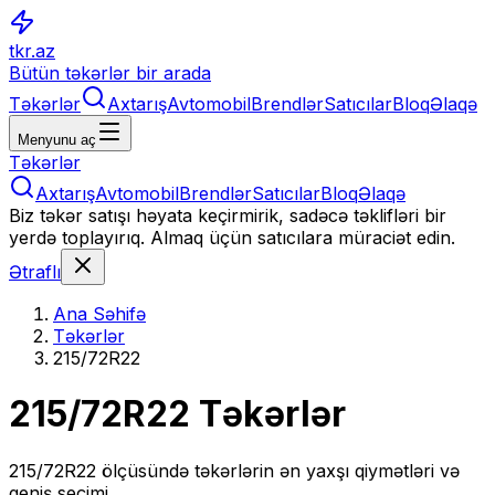
tkr.az
Bütün təkərlər bir arada
Təkərlər
Axtarış
Avtomobil
Brendlər
Satıcılar
Bloq
Əlaqə
Menyunu aç
Təkərlər
Axtarış
Avtomobil
Brendlər
Satıcılar
Bloq
Əlaqə
Biz təkər satışı həyata keçirmirik, sadəcə təklifləri bir
yerdə toplayırıq. Almaq üçün satıcılara müraciət edin.
Ətraflı
Ana Səhifə
Təkərlər
215/72R22
215/72R22
Təkərlər
215/72R22
ölçüsündə təkərlərin ən yaxşı qiymətləri və
geniş seçimi