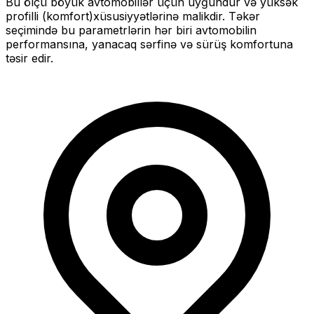
Bu ölçü
böyük
avtomobillər üçün uyğundur və
yüksək
profilli (komfort)
xüsusiyyətlərinə malikdir. Təkər
seçimində bu parametrlərin hər biri avtomobilin
performansına, yanacaq sərfinə və sürüş komfortuna
təsir edir.