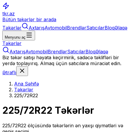
tkr.az
Bütün təkərlər bir arada
Təkərlər
Axtarış
Avtomobil
Brendlər
Satıcılar
Bloq
Əlaqə
Menyunu aç
Təkərlər
Axtarış
Avtomobil
Brendlər
Satıcılar
Bloq
Əlaqə
Biz təkər satışı həyata keçirmirik, sadəcə təklifləri bir
yerdə toplayırıq. Almaq üçün satıcılara müraciət edin.
Ətraflı
Ana Səhifə
Təkərlər
225/72R22
225/72R22
Təkərlər
225/72R22
ölçüsündə təkərlərin ən yaxşı qiymətləri və
geniş seçimi