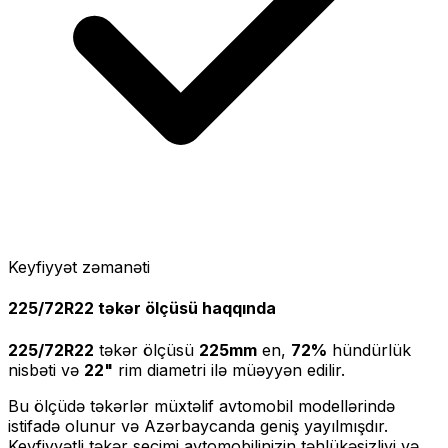
Keyfiyyət zəmanəti
225/72R22
təkər ölçüsü haqqında
225/72R22
təkər ölçüsü
225
mm
en,
72
%
hündürlük
nisbəti və
22
"
rim diametri ilə müəyyən edilir.
Bu ölçüdə təkərlər müxtəlif avtomobil modellərində
istifadə olunur və Azərbaycanda geniş yayılmışdır.
Keyfiyyətli təkər seçimi avtomobilinizin təhlükəsizliyi və