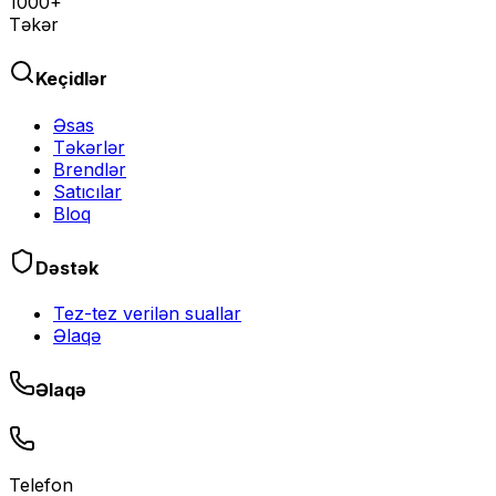
1000+
Təkər
Keçidlər
Əsas
Təkərlər
Brendlər
Satıcılar
Bloq
Dəstək
Tez-tez verilən suallar
Əlaqə
Əlaqə
Telefon