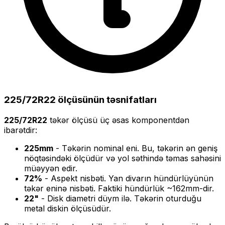
225/72R22
ölçüsünün təsnifatları
225/72R22
təkər ölçüsü üç əsas komponentdən
ibarətdir:
225
mm
- Təkərin nominal eni. Bu, təkərin ən geniş
nöqtəsindəki ölçüdür və yol səthində təmas sahəsini
müəyyən edir.
72
%
- Aspekt nisbəti. Yan divarın hündürlüyünün
təkər eninə nisbəti. Faktiki hündürlük ~
162
mm-dir.
22
"
- Disk diametri düym ilə. Təkərin oturduğu
metal diskin ölçüsüdür.