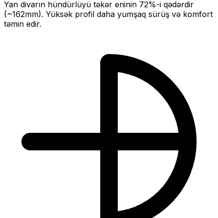
Yan divarın hündürlüyü təkər eninin
72
%-i qədərdir
(~
162
mm).
Yüksək profil daha yumşaq sürüş və komfort
təmin edir.