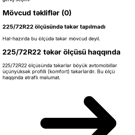
Mövcud təkliflər (
0
)
225/72R22
ölçüsündə təkər tapılmadı
Hal-hazırda bu ölçüdə təkər mövcud deyil.
225/72R22
təkər ölçüsü haqqında
225/72R22
ölçüsündə təkərlər
böyük
avtomobillər
üçün
yüksək profilli (komfort)
təkərlərdir. Bu ölçü
haqqında ətraflı məlumat.