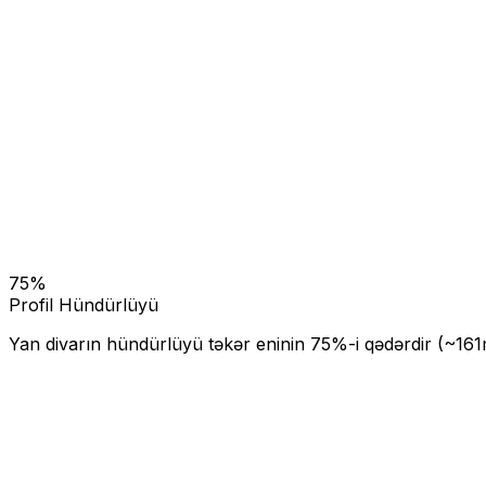
75
%
Profil Hündürlüyü
Yan divarın hündürlüyü təkər eninin
75
%-i qədərdir (~
161