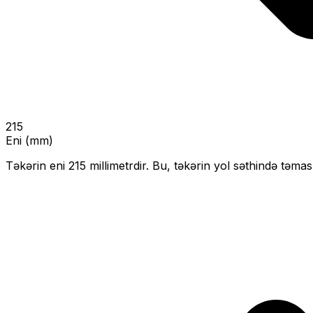
215
Eni (mm)
Təkərin eni
215
millimetrdir. Bu, təkərin yol səthində təmas