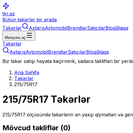
tkr.az
Bütün təkərlər bir arada
Təkərlər
Axtarış
Avtomobil
Brendlər
Satıcılar
Bloq
Əlaqə
Menyunu aç
Təkərlər
Axtarış
Avtomobil
Brendlər
Satıcılar
Bloq
Əlaqə
Biz təkər satışı həyata keçirmirik, sadəcə təklifləri bir yer
Ana Səhifə
Təkərlər
215/75R17
215/75R17
Təkərlər
215/75R17
ölçüsündə təkərlərin ən yaxşı qiymətləri və gen
Mövcud təkliflər (
0
)