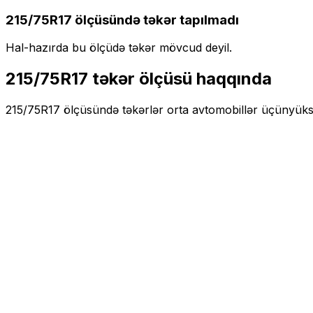
215/75R17
ölçüsündə təkər tapılmadı
Hal-hazırda bu ölçüdə təkər mövcud deyil.
215/75R17
təkər ölçüsü haqqında
215/75R17
ölçüsündə təkərlər
orta
avtomobillər üçün
yüks