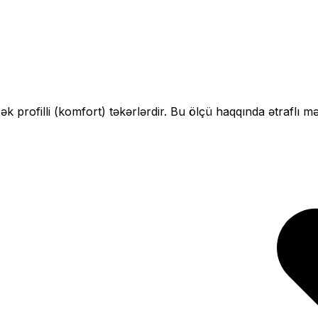
ək profilli (komfort)
təkərlərdir. Bu ölçü haqqında ətraflı m