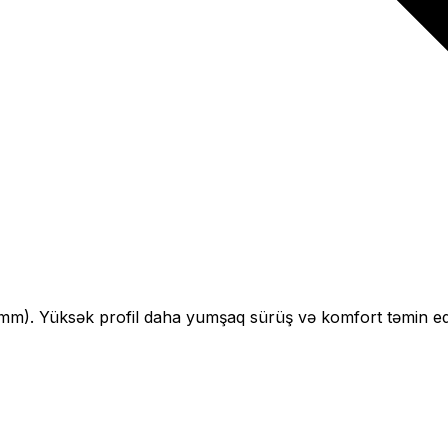
mm).
Yüksək profil daha yumşaq sürüş və komfort təmin ed