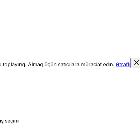
də toplayırıq. Almaq üçün satıcılara müraciət edin.
Ətraflı
iş seçimi