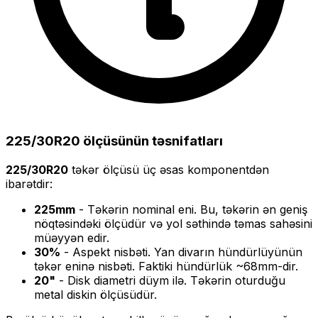
225/30R20
ölçüsünün təsnifatları
225/30R20
təkər ölçüsü üç əsas komponentdən
ibarətdir:
225
mm
- Təkərin nominal eni. Bu, təkərin ən geniş
nöqtəsindəki ölçüdür və yol səthində təmas sahəsini
müəyyən edir.
30
%
- Aspekt nisbəti. Yan divarın hündürlüyünün
təkər eninə nisbəti. Faktiki hündürlük ~
68
mm-dir.
20
"
- Disk diametri düym ilə. Təkərin oturduğu
metal diskin ölçüsüdür.