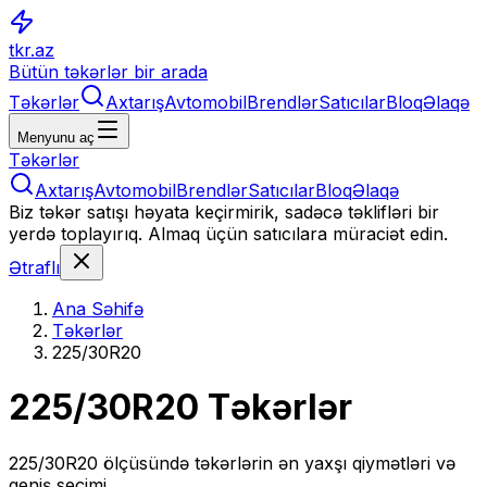
tkr.az
Bütün təkərlər bir arada
Təkərlər
Axtarış
Avtomobil
Brendlər
Satıcılar
Bloq
Əlaqə
Menyunu aç
Təkərlər
Axtarış
Avtomobil
Brendlər
Satıcılar
Bloq
Əlaqə
Biz təkər satışı həyata keçirmirik, sadəcə təklifləri bir
yerdə toplayırıq. Almaq üçün satıcılara müraciət edin.
Ətraflı
Ana Səhifə
Təkərlər
225/30R20
225/30R20
Təkərlər
225/30R20
ölçüsündə təkərlərin ən yaxşı qiymətləri və
geniş seçimi