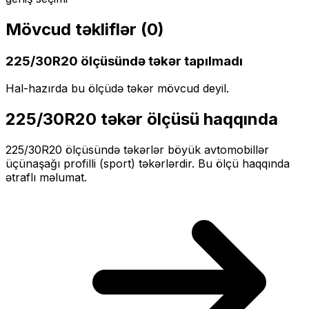
Mövcud təkliflər (
0
)
225/30R20
ölçüsündə təkər tapılmadı
Hal-hazırda bu ölçüdə təkər mövcud deyil.
225/30R20
təkər ölçüsü haqqında
225/30R20
ölçüsündə təkərlər
böyük
avtomobillər
üçün
aşağı profilli (sport)
təkərlərdir. Bu ölçü haqqında
ətraflı məlumat.