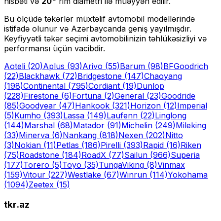
nisbəti və
20
"
rim diametri ilə müəyyən edilir.
Bu ölçüdə təkərlər müxtəlif avtomobil modellərində
istifadə olunur və Azərbaycanda geniş yayılmışdır.
Keyfiyyətli təkər seçimi avtomobilinizin təhlükəsizliyi və
performansı üçün vacibdir.
Aoteli
(20)
Aplus
(93)
Arivo
(55)
Barum
(98)
BFGoodrich
(22)
Blackhawk
(72)
Bridgestone
(147)
Chaoyang
(198)
Continental
(795)
Cordiant
(19)
Dunlop
(228)
Firestone
(6)
Fortuna
(2)
General
(23)
Goodride
(85)
Goodyear
(47)
Hankook
(321)
Horizon
(12)
Imperial
(5)
Kumho
(393)
Lassa
(149)
Laufenn
(22)
Linglong
(144)
Marshal
(68)
Matador
(91)
Michelin
(249)
Mileking
(33)
Minerva
(6)
Nankang
(818)
Nexen
(202)
Nitto
(3)
Nokian
(11)
Petlas
(186)
Pirelli
(393)
Rapid
(16)
Riken
(75)
Roadstone
(184)
RoadX
(77)
Sailun
(966)
Superia
(177)
Torero
(5)
Toyo
(35)
Tunga
Viking
(8)
Vinmax
(159)
Vitour
(227)
Westlake
(67)
Winrun
(114)
Yokohama
(1094)
Zeetex
(15)
tkr.az