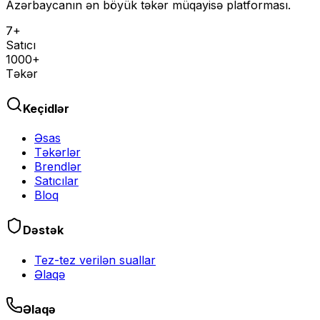
Azərbaycanın ən böyük təkər müqayisə platforması.
7+
Satıcı
1000+
Təkər
Keçidlər
Əsas
Təkərlər
Brendlər
Satıcılar
Bloq
Dəstək
Tez-tez verilən suallar
Əlaqə
Əlaqə