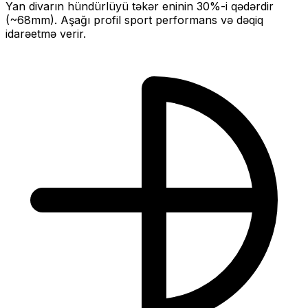
Yan divarın hündürlüyü təkər eninin
30
%-i qədərdir
(~
68
mm).
Aşağı profil sport performans və dəqiq
idarəetmə verir.