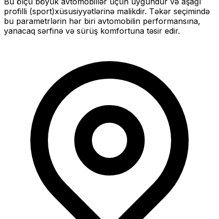
Bu ölçü
böyük
avtomobillər üçün uyğundur və
aşağı
profilli (sport)
xüsusiyyətlərinə malikdir. Təkər seçimində
bu parametrlərin hər biri avtomobilin performansına,
yanacaq sərfinə və sürüş komfortuna təsir edir.