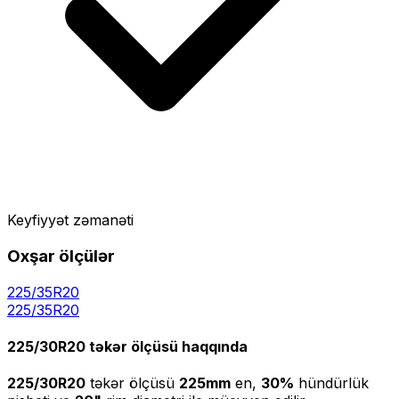
Keyfiyyət zəmanəti
Oxşar ölçülər
225/35R20
225
/
35
R
20
225/30R20
təkər ölçüsü haqqında
225/30R20
təkər ölçüsü
225
mm
en,
30
%
hündürlük