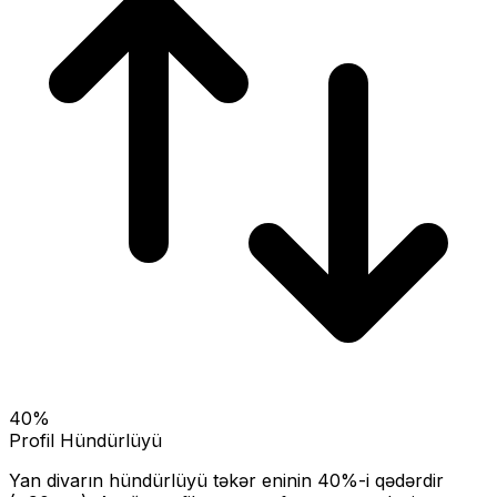
40
%
Profil Hündürlüyü
Yan divarın hündürlüyü təkər eninin
40
%-i qədərdir