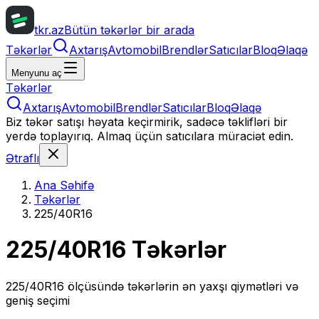
tkr.az
Bütün təkərlər bir arada
Təkərlər
Axtarış
Avtomobil
Brendlər
Satıcılar
Bloq
Əlaqə
Menyunu aç
Təkərlər
Axtarış
Avtomobil
Brendlər
Satıcılar
Bloq
Əlaqə
Biz təkər satışı həyata keçirmirik, sadəcə təklifləri bir
yerdə toplayırıq. Almaq üçün satıcılara müraciət edin.
Ətraflı
Ana Səhifə
Təkərlər
225/40R16
225/40R16
Təkərlər
225/40R16
ölçüsündə təkərlərin ən yaxşı qiymətləri və
geniş seçimi