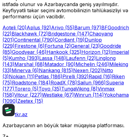
istifadə olunur və Azərbaycanda geniş yayılmışdır.
Keyfiyyətli təkər seçimi avtomobilinizin təhlükəsizliyi və
performansı üçün vacibdir.
Aoteli
(20)
Aplus
(92)
Arivo
(55)
Barum
(97)
BFGoodrich
(22)
Blackhawk
(72)
Bridgestone
(147)
Chaoyang
(201)
Continental
(790)
Cordiant
(19)
Dunlop
(229)
Firestone
(6)
Fortuna
(2)
General
(23)
Goodride
(85)
Goodyear
(46)
Hankook
(325)
Horizon
(12)
Imperial
(5)
Kumho
(393)
Lassa
(148)
Laufenn
(22)
Linglong
(143)
Marshal
(68)
Matador
(90)
Michelin
(246)
Mileking
(33)
Minerva
(6)
Nankang
(815)
Nexen
(202)
Nitto
(3)
Nokian
(11)
Petlas
(186)
Pirelli
(392)
Rapid
(16)
Riken
(75)
Roadstone
(184)
RoadX
(78)
Sailun
(966)
Superia
(177)
Torero
(5)
Toyo
(35)
Tunga
Viking
(8)
Vinmax
(158)
Vitour
(227)
Westlake
(67)
Winrun
(114)
Yokohama
(1090)
Zeetex
(15)
tkr.az
Azərbaycanın ən böyük təkər müqayisə platforması.
7+