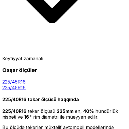
Keyfiyyət zəmanəti
Oxşar ölçülər
225/45R16
225
/
45
R
16
225/40R16
təkər ölçüsü haqqında
225/40R16
təkər ölçüsü
225
mm
en,
40
%
hündürlük
nisbəti və
16
"
rim diametri ilə müəyyən edilir.
Bu ölçüdə təkərlər müxtəlif avtomobil modellərində