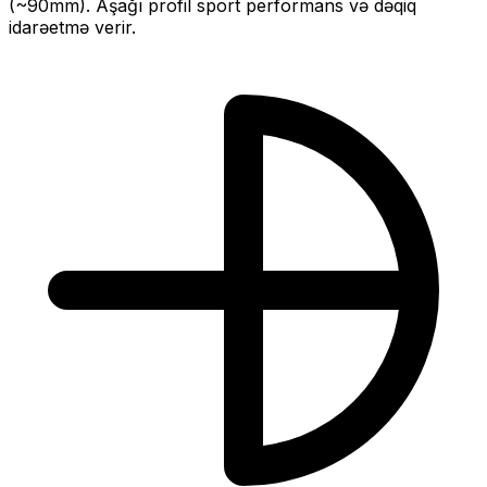
(~
90
mm).
Aşağı profil sport performans və dəqiq
idarəetmə verir.