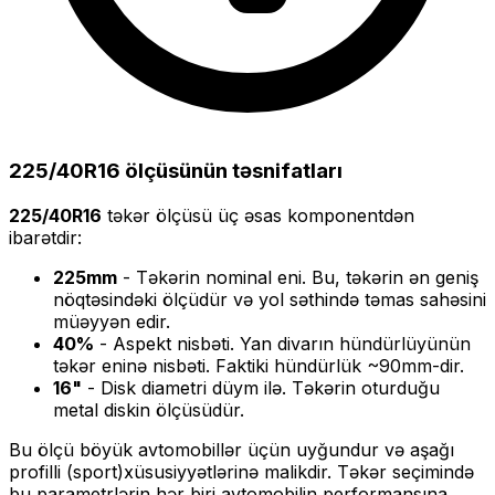
225/40R16
ölçüsünün təsnifatları
225/40R16
təkər ölçüsü üç əsas komponentdən
ibarətdir:
225
mm
- Təkərin nominal eni. Bu, təkərin ən geniş
nöqtəsindəki ölçüdür və yol səthində təmas sahəsini
müəyyən edir.
40
%
- Aspekt nisbəti. Yan divarın hündürlüyünün
təkər eninə nisbəti. Faktiki hündürlük ~
90
mm-dir.
16
"
- Disk diametri düym ilə. Təkərin oturduğu
metal diskin ölçüsüdür.
Bu ölçü
böyük
avtomobillər üçün uyğundur və
aşağı
profilli (sport)
xüsusiyyətlərinə malikdir. Təkər seçimində
bu parametrlərin hər biri avtomobilin performansına,