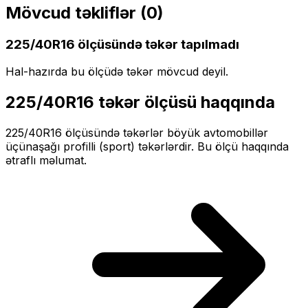
Mövcud təkliflər (
0
)
225/40R16
ölçüsündə təkər tapılmadı
Hal-hazırda bu ölçüdə təkər mövcud deyil.
225/40R16
təkər ölçüsü haqqında
225/40R16
ölçüsündə təkərlər
böyük
avtomobillər
üçün
aşağı profilli (sport)
təkərlərdir. Bu ölçü haqqında
ətraflı məlumat.