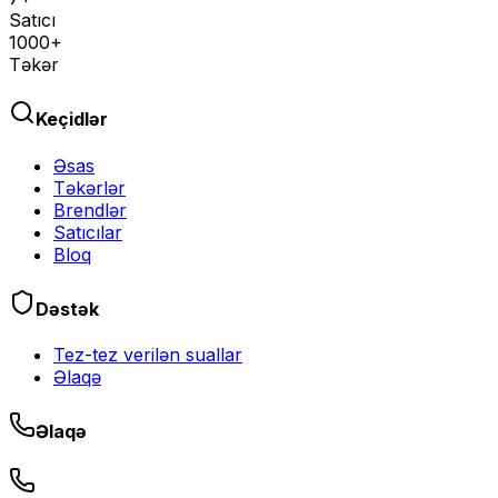
Satıcı
1000+
Təkər
Keçidlər
Əsas
Təkərlər
Brendlər
Satıcılar
Bloq
Dəstək
Tez-tez verilən suallar
Əlaqə
Əlaqə