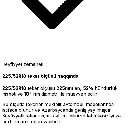
Keyfiyyət zəmanəti
225/52R18
təkər ölçüsü haqqında
225/52R18
təkər ölçüsü
225
mm
en,
52
%
hündürlük
nisbəti və
18
"
rim diametri ilə müəyyən edilir.
Bu ölçüdə təkərlər müxtəlif avtomobil modellərində
istifadə olunur və Azərbaycanda geniş yayılmışdır.
Keyfiyyətli təkər seçimi avtomobilinizin təhlükəsizliyi və
performansı üçün vacibdir.