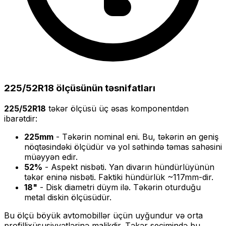
225/52R18
ölçüsünün təsnifatları
225/52R18
təkər ölçüsü üç əsas komponentdən
ibarətdir:
225
mm
- Təkərin nominal eni. Bu, təkərin ən geniş
nöqtəsindəki ölçüdür və yol səthində təmas sahəsini
müəyyən edir.
52
%
- Aspekt nisbəti. Yan divarın hündürlüyünün
təkər eninə nisbəti. Faktiki hündürlük ~
117
mm-dir.
18
"
- Disk diametri düym ilə. Təkərin oturduğu
metal diskin ölçüsüdür.
Bu ölçü
böyük
avtomobillər üçün uyğundur və
orta
profilli
xüsusiyyətlərinə malikdir. Təkər seçimində bu