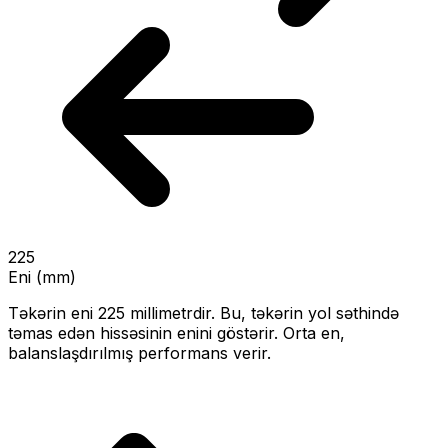
225
Eni (mm)
Təkərin eni
225
millimetrdir. Bu, təkərin yol səthində
təmas edən hissəsinin enini göstərir.
Orta en,
balanslaşdırılmış performans verir.