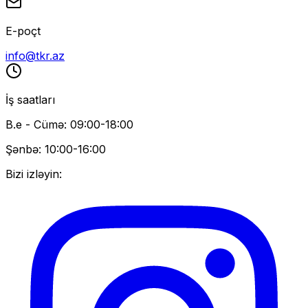
E-poçt
info@tkr.az
İş saatları
B.e - Cümə: 09:00-18:00
Şənbə: 10:00-16:00
Bizi izləyin: