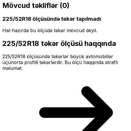
Mövcud təkliflər (
0
)
225/52R18
ölçüsündə təkər tapılmadı
Hal-hazırda bu ölçüdə təkər mövcud deyil.
225/52R18
təkər ölçüsü haqqında
225/52R18
ölçüsündə təkərlər
böyük
avtomobillər
üçün
orta profilli
təkərlərdir. Bu ölçü haqqında ətraflı
məlumat.