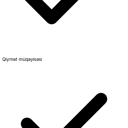
Qiymət müqayisəsi