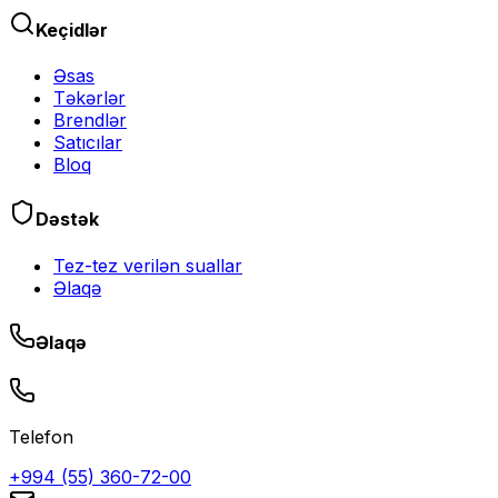
Keçidlər
Əsas
Təkərlər
Brendlər
Satıcılar
Bloq
Dəstək
Tez-tez verilən suallar
Əlaqə
Əlaqə
Telefon
+994 (55) 360-72-00