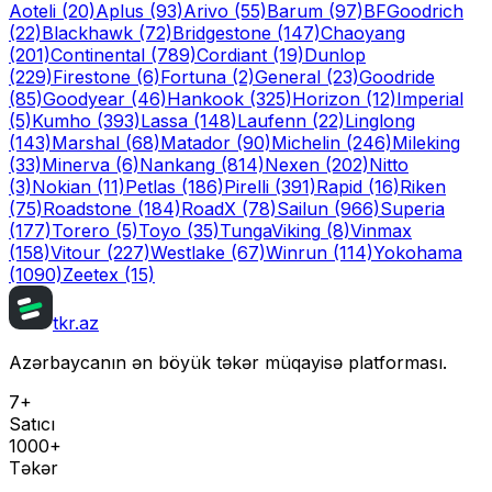
Aoteli
(20)
Aplus
(93)
Arivo
(55)
Barum
(97)
BFGoodrich
(22)
Blackhawk
(72)
Bridgestone
(147)
Chaoyang
(201)
Continental
(789)
Cordiant
(19)
Dunlop
(229)
Firestone
(6)
Fortuna
(2)
General
(23)
Goodride
(85)
Goodyear
(46)
Hankook
(325)
Horizon
(12)
Imperial
(5)
Kumho
(393)
Lassa
(148)
Laufenn
(22)
Linglong
(143)
Marshal
(68)
Matador
(90)
Michelin
(246)
Mileking
(33)
Minerva
(6)
Nankang
(814)
Nexen
(202)
Nitto
(3)
Nokian
(11)
Petlas
(186)
Pirelli
(391)
Rapid
(16)
Riken
(75)
Roadstone
(184)
RoadX
(78)
Sailun
(966)
Superia
(177)
Torero
(5)
Toyo
(35)
Tunga
Viking
(8)
Vinmax
(158)
Vitour
(227)
Westlake
(67)
Winrun
(114)
Yokohama
(1090)
Zeetex
(15)
tkr.az
Azərbaycanın ən böyük təkər müqayisə platforması.
7+
Satıcı
1000+
Təkər