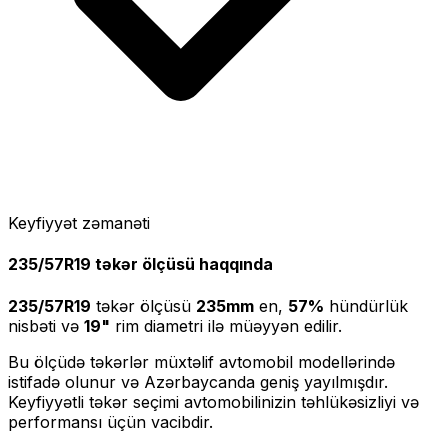
Keyfiyyət zəmanəti
235/57R19
təkər ölçüsü haqqında
235/57R19
təkər ölçüsü
235
mm
en,
57
%
hündürlük
nisbəti və
19
"
rim diametri ilə müəyyən edilir.
Bu ölçüdə təkərlər müxtəlif avtomobil modellərində
istifadə olunur və Azərbaycanda geniş yayılmışdır.
Keyfiyyətli təkər seçimi avtomobilinizin təhlükəsizliyi və
performansı üçün vacibdir.