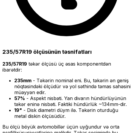
235/57R19
ölçüsünün təsnifatları
235/57R19
təkər ölçüsü üç əsas komponentdən
ibarətdir:
235
mm
- Təkərin nominal eni. Bu, təkərin ən geniş
nöqtəsindəki ölçüdür və yol səthində təmas sahəsini
müəyyən edir.
57
%
- Aspekt nisbəti. Yan divarın hündürlüyünün
təkər eninə nisbəti. Faktiki hündürlük ~
134
mm-dir.
19
"
- Disk diametri düym ilə. Təkərin oturduğu
metal diskin ölçüsüdür.
Bu ölçü
böyük
avtomobillər üçün uyğundur və
orta
profilli
xüsusiyyətlərinə malikdir. Təkər seçimində bu