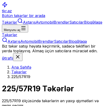
tkr.az
Bütün təkərlər bir arada
Təkərlər
Axtarış
Avtomobil
Brendlər
Satıcılar
Bloq
Əlaqə
Menyunu aç
Təkərlər
Axtarış
Avtomobil
Brendlər
Satıcılar
Bloq
Əlaqə
Biz təkər satışı həyata keçirmirik, sadəcə təklifləri bir
yerdə toplayırıq. Almaq üçün satıcılara müraciət edin.
Ətraflı
Ana Səhifə
Təkərlər
225/57R19
225/57R19
Təkərlər
225/57R19
ölçüsündə təkərlərin ən yaxşı qiymətləri və
geniş seçimi