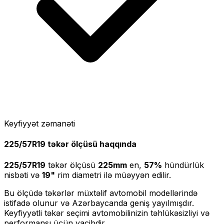
Keyfiyyət zəmanəti
225/57R19
təkər ölçüsü haqqında
225/57R19
təkər ölçüsü
225
mm
en,
57
%
hündürlük
nisbəti və
19
"
rim diametri ilə müəyyən edilir.
Bu ölçüdə təkərlər müxtəlif avtomobil modellərində
istifadə olunur və Azərbaycanda geniş yayılmışdır.
Keyfiyyətli təkər seçimi avtomobilinizin təhlükəsizliyi və
performansı üçün vacibdir.