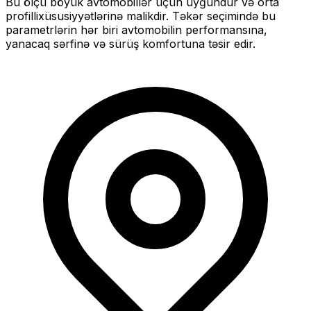
Bu ölçü
böyük
avtomobillər üçün uyğundur və
orta
profilli
xüsusiyyətlərinə malikdir. Təkər seçimində bu
parametrlərin hər biri avtomobilin performansına,
yanacaq sərfinə və sürüş komfortuna təsir edir.