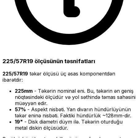
225/57R19
ölçüsünün təsnifatları
225/57R19
təkər ölçüsü üç əsas komponentdən
ibarətdir:
225
mm
- Təkərin nominal eni. Bu, təkərin ən geniş
nöqtəsindəki ölçüdür və yol səthində təmas sahəsini
müəyyən edir.
57
%
- Aspekt nisbəti. Yan divarın hündürlüyünün
təkər eninə nisbəti. Faktiki hündürlük ~
128
mm-dir.
19
"
- Disk diametri düym ilə. Təkərin oturduğu
metal diskin ölçüsüdür.