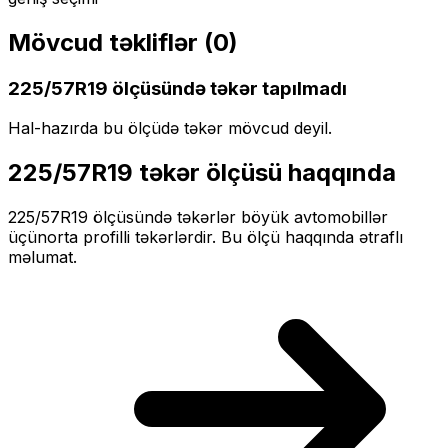
Mövcud təkliflər (
0
)
225/57R19
ölçüsündə təkər tapılmadı
Hal-hazırda bu ölçüdə təkər mövcud deyil.
225/57R19
təkər ölçüsü haqqında
225/57R19
ölçüsündə təkərlər
böyük
avtomobillər
üçün
orta profilli
təkərlərdir. Bu ölçü haqqında ətraflı
məlumat.