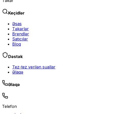
Təkər
Keçidlər
Əsas
Təkərlər
Brendlər
Satıcılar
Bloq
Dəstək
Tez-tez verilən suallar
Əlaqə
Əlaqə
Telefon