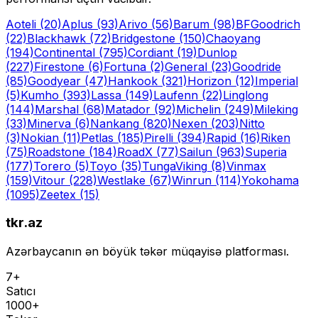
Aoteli
(20)
Aplus
(93)
Arivo
(56)
Barum
(98)
BFGoodrich
(22)
Blackhawk
(72)
Bridgestone
(150)
Chaoyang
(194)
Continental
(795)
Cordiant
(19)
Dunlop
(227)
Firestone
(6)
Fortuna
(2)
General
(23)
Goodride
(85)
Goodyear
(47)
Hankook
(321)
Horizon
(12)
Imperial
(5)
Kumho
(393)
Lassa
(149)
Laufenn
(22)
Linglong
(144)
Marshal
(68)
Matador
(92)
Michelin
(249)
Mileking
(33)
Minerva
(6)
Nankang
(820)
Nexen
(203)
Nitto
(3)
Nokian
(11)
Petlas
(185)
Pirelli
(394)
Rapid
(16)
Riken
(75)
Roadstone
(184)
RoadX
(77)
Sailun
(963)
Superia
(177)
Torero
(5)
Toyo
(35)
Tunga
Viking
(8)
Vinmax
(159)
Vitour
(228)
Westlake
(67)
Winrun
(114)
Yokohama
(1095)
Zeetex
(15)
tkr.az
Azərbaycanın ən böyük təkər müqayisə platforması.
7+
Satıcı
1000+