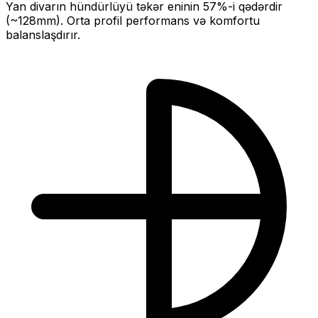
Yan divarın hündürlüyü təkər eninin
57
%-i qədərdir
(~
128
mm).
Orta profil performans və komfortu
balanslaşdırır.