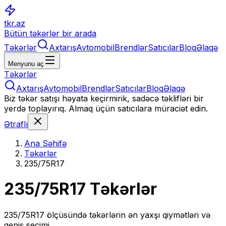
tkr.az
Bütün təkərlər bir arada
Təkərlər
Axtarış
Avtomobil
Brendlər
Satıcılar
Bloq
Əlaqə
Menyunu aç
Təkərlər
Axtarış
Avtomobil
Brendlər
Satıcılar
Bloq
Əlaqə
Biz təkər satışı həyata keçirmirik, sadəcə təklifləri bir
yerdə toplayırıq. Almaq üçün satıcılara müraciət edin.
Ətraflı
Ana Səhifə
Təkərlər
235/75R17
235/75R17
Təkərlər
235/75R17
ölçüsündə təkərlərin ən yaxşı qiymətləri və
geniş seçimi