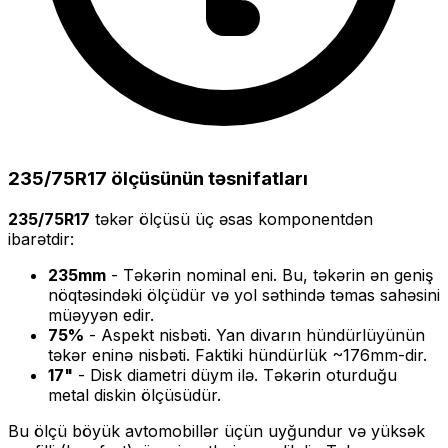
235/75R17
ölçüsünün təsnifatları
235/75R17
təkər ölçüsü üç əsas komponentdən
ibarətdir:
235
mm
- Təkərin nominal eni. Bu, təkərin ən geniş
nöqtəsindəki ölçüdür və yol səthində təmas sahəsini
müəyyən edir.
75
%
- Aspekt nisbəti. Yan divarın hündürlüyünün
təkər eninə nisbəti. Faktiki hündürlük ~
176
mm-dir.
17
"
- Disk diametri düym ilə. Təkərin oturduğu
metal diskin ölçüsüdür.
Bu ölçü
böyük
avtomobillər üçün uyğundur və
yüksək