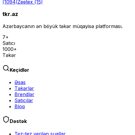
(1094)
Zeetex
(15)
tkr.az
Azərbaycanın ən böyük təkər müqayisə platforması.
7+
Satıcı
1000+
Təkər
Keçidlər
Əsas
Təkərlər
Brendlər
Satıcılar
Bloq
Dəstək
Tez-tez verilən suallar