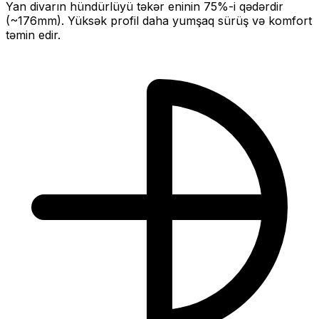
Yan divarın hündürlüyü təkər eninin
75
%-i qədərdir
(~
176
mm).
Yüksək profil daha yumşaq sürüş və komfort
təmin edir.