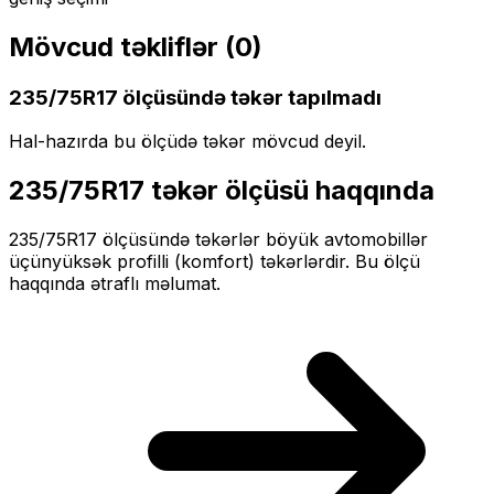
Mövcud təkliflər (
0
)
235/75R17
ölçüsündə təkər tapılmadı
Hal-hazırda bu ölçüdə təkər mövcud deyil.
235/75R17
təkər ölçüsü haqqında
235/75R17
ölçüsündə təkərlər
böyük
avtomobillər
üçün
yüksək profilli (komfort)
təkərlərdir. Bu ölçü
haqqında ətraflı məlumat.