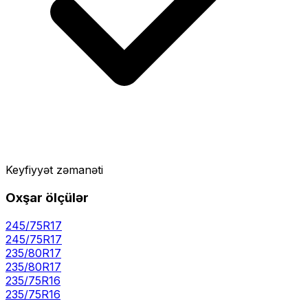
Keyfiyyət zəmanəti
Oxşar ölçülər
245/75R17
245
/
75
R
17
235/80R17
235
/
80
R
17
235/75R16
235
/
75
R
16