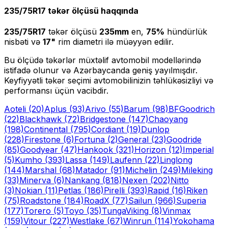
235/75R17
təkər ölçüsü haqqında
235/75R17
təkər ölçüsü
235
mm
en,
75
%
hündürlük
nisbəti və
17
"
rim diametri ilə müəyyən edilir.
Bu ölçüdə təkərlər müxtəlif avtomobil modellərində
istifadə olunur və Azərbaycanda geniş yayılmışdır.
Keyfiyyətli təkər seçimi avtomobilinizin təhlükəsizliyi və
performansı üçün vacibdir.
Aoteli
(20)
Aplus
(93)
Arivo
(55)
Barum
(98)
BFGoodrich
(22)
Blackhawk
(72)
Bridgestone
(147)
Chaoyang
(198)
Continental
(795)
Cordiant
(19)
Dunlop
(228)
Firestone
(6)
Fortuna
(2)
General
(23)
Goodride
(85)
Goodyear
(47)
Hankook
(321)
Horizon
(12)
Imperial
(5)
Kumho
(393)
Lassa
(149)
Laufenn
(22)
Linglong
(144)
Marshal
(68)
Matador
(91)
Michelin
(249)
Mileking
(33)
Minerva
(6)
Nankang
(818)
Nexen
(202)
Nitto
(3)
Nokian
(11)
Petlas
(186)
Pirelli
(393)
Rapid
(16)
Riken
(75)
Roadstone
(184)
RoadX
(77)
Sailun
(966)
Superia
(177)
Torero
(5)
Toyo
(35)
Tunga
Viking
(8)
Vinmax
(159)
Vitour
(227)
Westlake
(67)
Winrun
(114)
Yokohama