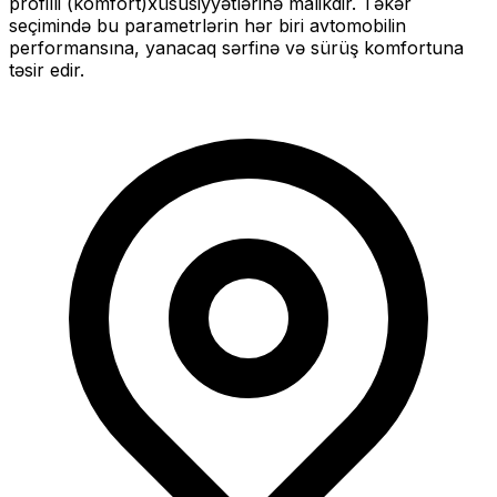
profilli (komfort)
xüsusiyyətlərinə malikdir. Təkər
seçimində bu parametrlərin hər biri avtomobilin
performansına, yanacaq sərfinə və sürüş komfortuna
təsir edir.