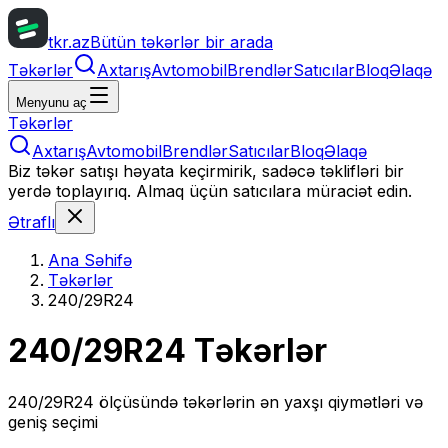
tkr.az
Bütün təkərlər bir arada
Təkərlər
Axtarış
Avtomobil
Brendlər
Satıcılar
Bloq
Əlaqə
Menyunu aç
Təkərlər
Axtarış
Avtomobil
Brendlər
Satıcılar
Bloq
Əlaqə
Biz təkər satışı həyata keçirmirik, sadəcə təklifləri bir
yerdə toplayırıq. Almaq üçün satıcılara müraciət edin.
Ətraflı
Ana Səhifə
Təkərlər
240/29R24
240/29R24
Təkərlər
240/29R24
ölçüsündə təkərlərin ən yaxşı qiymətləri və
geniş seçimi