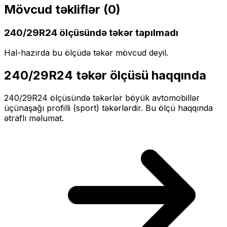
Mövcud təkliflər (
0
)
240/29R24
ölçüsündə təkər tapılmadı
Hal-hazırda bu ölçüdə təkər mövcud deyil.
240/29R24
təkər ölçüsü haqqında
240/29R24
ölçüsündə təkərlər
böyük
avtomobillər
üçün
aşağı profilli (sport)
təkərlərdir. Bu ölçü haqqında
ətraflı məlumat.