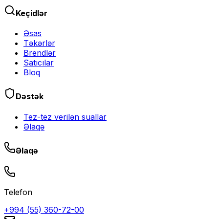
Keçidlər
Əsas
Təkərlər
Brendlər
Satıcılar
Bloq
Dəstək
Tez-tez verilən suallar
Əlaqə
Əlaqə
Telefon
+994 (55) 360-72-00