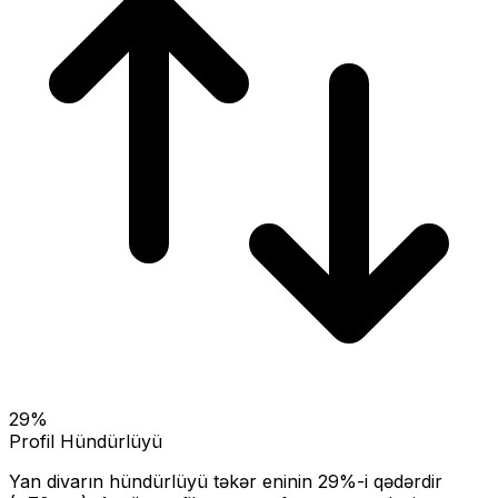
29
%
Profil Hündürlüyü
Yan divarın hündürlüyü təkər eninin
29
%-i qədərdir