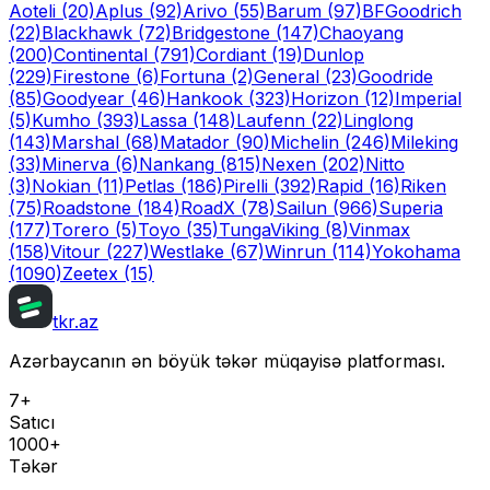
Aoteli
(20)
Aplus
(92)
Arivo
(55)
Barum
(97)
BFGoodrich
(22)
Blackhawk
(72)
Bridgestone
(147)
Chaoyang
(200)
Continental
(791)
Cordiant
(19)
Dunlop
(229)
Firestone
(6)
Fortuna
(2)
General
(23)
Goodride
(85)
Goodyear
(46)
Hankook
(323)
Horizon
(12)
Imperial
(5)
Kumho
(393)
Lassa
(148)
Laufenn
(22)
Linglong
(143)
Marshal
(68)
Matador
(90)
Michelin
(246)
Mileking
(33)
Minerva
(6)
Nankang
(815)
Nexen
(202)
Nitto
(3)
Nokian
(11)
Petlas
(186)
Pirelli
(392)
Rapid
(16)
Riken
(75)
Roadstone
(184)
RoadX
(78)
Sailun
(966)
Superia
(177)
Torero
(5)
Toyo
(35)
Tunga
Viking
(8)
Vinmax
(158)
Vitour
(227)
Westlake
(67)
Winrun
(114)
Yokohama
(1090)
Zeetex
(15)
tkr.az
Azərbaycanın ən böyük təkər müqayisə platforması.
7+
Satıcı
1000+
Təkər