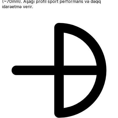
(~
70
mm).
Aşağı profil sport performans və dəqiq
idarəetmə verir.