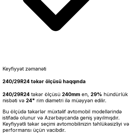
Keyfiyyət zəmanəti
240/29R24
təkər ölçüsü haqqında
240/29R24
təkər ölçüsü
240
mm
en,
29
%
hündürlük
nisbəti və
24
"
rim diametri ilə müəyyən edilir.
Bu ölçüdə təkərlər müxtəlif avtomobil modellərində
istifadə olunur və Azərbaycanda geniş yayılmışdır.
Keyfiyyətli təkər seçimi avtomobilinizin təhlükəsizliyi və
performansı üçün vacibdir.